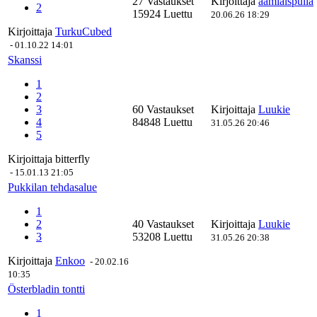
27 Vastaukset
Kirjoittaja
aamiaispulla
2
15924 Luettu
20.06.26 18:29
Kirjoittaja
TurkuCubed
-
01.10.22 14:01
Skanssi
1
2
3
60 Vastaukset
Kirjoittaja
Luukie
4
84848 Luettu
31.05.26 20:46
5
Kirjoittaja
bitterfly
-
15.01.13 21:05
Pukkilan tehdasalue
1
2
40 Vastaukset
Kirjoittaja
Luukie
3
53208 Luettu
31.05.26 20:38
Kirjoittaja
Enkoo
-
20.02.16
10:35
Österbladin tontti
1