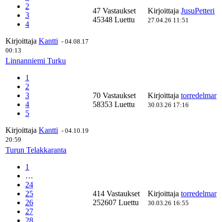
2
47 Vastaukset
Kirjoittaja
JusuPetteri
3
45348 Luettu
27.04.26 11:51
4
Kirjoittaja
Kantti
-
04.08.17
00:13
Linnanniemi Turku
1
2
3
70 Vastaukset
Kirjoittaja
torredelmar
4
58353 Luettu
30.03.26 17:16
5
Kirjoittaja
Kantti
-
04.10.19
20:59
Turun Telakkaranta
1
…
24
25
414 Vastaukset
Kirjoittaja
torredelmar
26
252607 Luettu
30.03.26 16:55
27
28