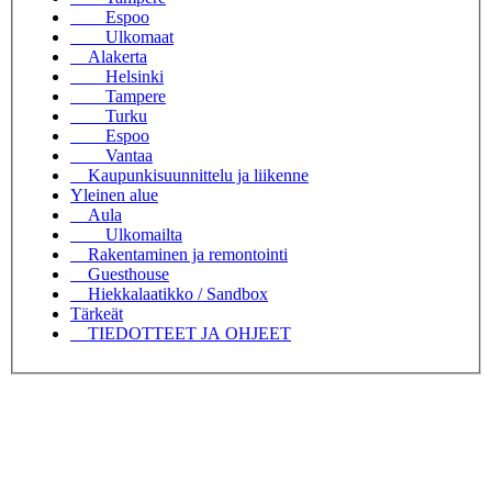
Espoo
Ulkomaat
Alakerta
Helsinki
Tampere
Turku
Espoo
Vantaa
Kaupunkisuunnittelu ja liikenne
Yleinen alue
Aula
Ulkomailta
Rakentaminen ja remontointi
Guesthouse
Hiekkalaatikko / Sandbox
Tärkeät
TIEDOTTEET JA OHJEET