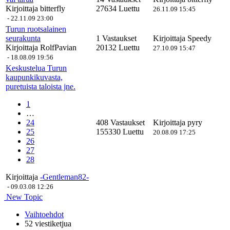
Kirjoittaja
bitterfly
27634 Luettu
26.11.09 15:45
-
22.11.09 23:00
Turun ruotsalainen
seurakunta
1 Vastaukset
Kirjoittaja
Speedy
Kirjoittaja
RolfPavian
20132 Luettu
27.10.09 15:47
-
18.08.09 19:56
Keskustelua Turun
kaupunkikuvasta,
puretuista taloista jne.
1
…
24
408 Vastaukset
Kirjoittaja
pyry
25
155330 Luettu
20.08.09 17:25
26
27
28
Kirjoittaja
-Gentleman82-
-
09.03.08 12:26
New Topic
Vaihtoehdot
52 viestiketjua