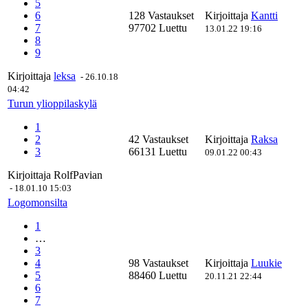
5
6
128 Vastaukset
Kirjoittaja
Kantti
7
97702 Luettu
13.01.22 19:16
8
9
Kirjoittaja
leksa
-
26.10.18
04:42
Turun ylioppilaskylä
1
2
42 Vastaukset
Kirjoittaja
Raksa
3
66131 Luettu
09.01.22 00:43
Kirjoittaja
RolfPavian
-
18.01.10 15:03
Logomonsilta
1
…
3
4
98 Vastaukset
Kirjoittaja
Luukie
5
88460 Luettu
20.11.21 22:44
6
7