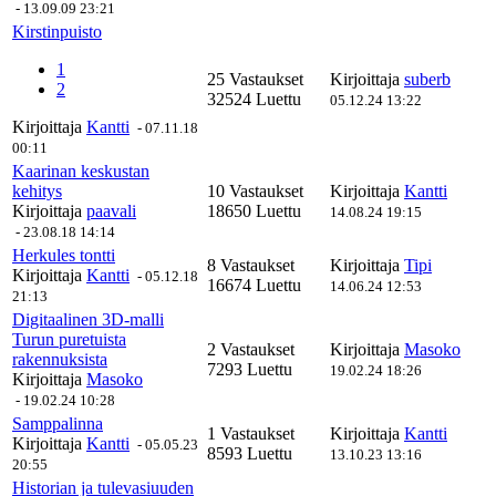
-
13.09.09 23:21
Kirstinpuisto
1
25 Vastaukset
Kirjoittaja
suberb
2
32524 Luettu
05.12.24 13:22
Kirjoittaja
Kantti
-
07.11.18
00:11
Kaarinan keskustan
kehitys
10 Vastaukset
Kirjoittaja
Kantti
Kirjoittaja
paavali
18650 Luettu
14.08.24 19:15
-
23.08.18 14:14
Herkules tontti
8 Vastaukset
Kirjoittaja
Tipi
Kirjoittaja
Kantti
-
05.12.18
16674 Luettu
14.06.24 12:53
21:13
Digitaalinen 3D-malli
Turun puretuista
2 Vastaukset
Kirjoittaja
Masoko
rakennuksista
7293 Luettu
19.02.24 18:26
Kirjoittaja
Masoko
-
19.02.24 10:28
Samppalinna
1 Vastaukset
Kirjoittaja
Kantti
Kirjoittaja
Kantti
-
05.05.23
8593 Luettu
13.10.23 13:16
20:55
Historian ja tulevasiuuden