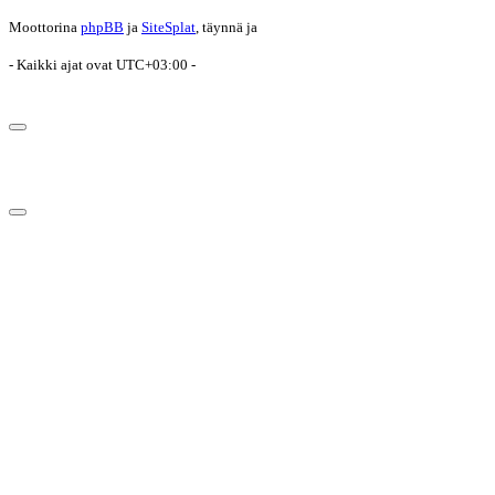
Moottorina
phpBB
ja
SiteSplat
, täynnä
ja
- Kaikki ajat ovat
UTC+03:00
-