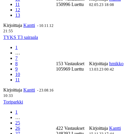
11
150996 Luettu
02.05.23 18:08
12
13
Kirjoittaja
Kantti
-
10.11.12
21:55
TYKS T3 sairaala
1
…
7
8
153 Vastaukset
Kirjoittaja
hmikko
9
105969 Luettu
13.03.23 00:42
10
11
Kirjoittaja
Kantti
-
23.08.16
10:33
Toriparkki
1
…
25
26
422 Vastaukset
Kirjoittaja
Kantti
27
248292 Luettu
15.11.22 17:44