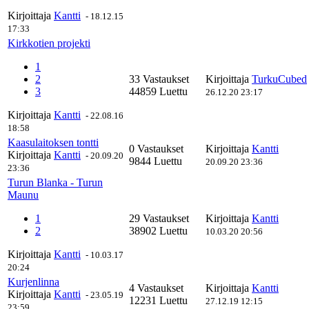
Kirjoittaja
Kantti
-
18.12.15
17:33
Kirkkotien projekti
1
2
33 Vastaukset
Kirjoittaja
TurkuCubed
3
44859 Luettu
26.12.20 23:17
Kirjoittaja
Kantti
-
22.08.16
18:58
Kaasulaitoksen tontti
0 Vastaukset
Kirjoittaja
Kantti
Kirjoittaja
Kantti
-
20.09.20
9844 Luettu
20.09.20 23:36
23:36
Turun Blanka - Turun
Maunu
1
29 Vastaukset
Kirjoittaja
Kantti
2
38902 Luettu
10.03.20 20:56
Kirjoittaja
Kantti
-
10.03.17
20:24
Kurjenlinna
4 Vastaukset
Kirjoittaja
Kantti
Kirjoittaja
Kantti
-
23.05.19
12231 Luettu
27.12.19 12:15
23:59