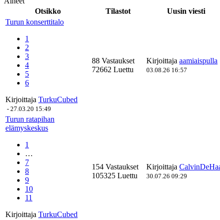
Aiheet
Otsikko
Tilastot
Uusin viesti
Turun konserttitalo
1
2
3
88 Vastaukset
Kirjoittaja
aamiaispulla
4
72662 Luettu
03.08.26 16:57
5
6
Kirjoittaja
TurkuCubed
-
27.03.20 15:49
Turun ratapihan
elämyskeskus
1
…
7
154 Vastaukset
Kirjoittaja
CalvinDeHa
8
105325 Luettu
30.07.26 09:29
9
10
11
Kirjoittaja
TurkuCubed