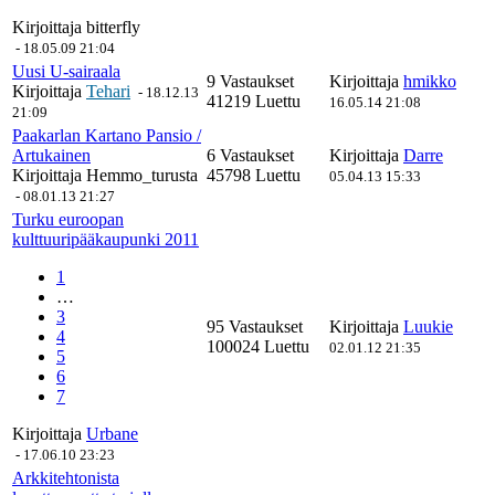
Kirjoittaja
bitterfly
-
18.05.09 21:04
Uusi U-sairaala
9 Vastaukset
Kirjoittaja
hmikko
Kirjoittaja
Tehari
-
18.12.13
41219 Luettu
16.05.14 21:08
21:09
Paakarlan Kartano Pansio /
Artukainen
6 Vastaukset
Kirjoittaja
Darre
Kirjoittaja
Hemmo_turusta
45798 Luettu
05.04.13 15:33
-
08.01.13 21:27
Turku euroopan
kulttuuripääkaupunki 2011
1
…
3
95 Vastaukset
Kirjoittaja
Luukie
4
100024 Luettu
02.01.12 21:35
5
6
7
Kirjoittaja
Urbane
-
17.06.10 23:23
Arkkitehtonista