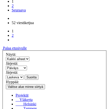
1
2
Seuraava
52 viestiketjua
1
2
Palaa etusivulle
Näytä:
Järjestä:
Järjestä:
Suorita
Hyppää:
Valitse alue minne siirtyä
Projektit
Yläkerta
Helsinki
Tampere