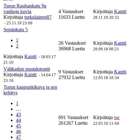
Turun Rauhankatu 9a
vanhoja kuvia
4 Vastaukset
Kirjoittaja
Kantti
Kirjoittaja
turkulainen87
11633 Luettu
28.11.19 20:32
-
25.11.19 23:09
Sepänkatu 5
1
26 Vastaukset
Kirjoittaja
Kantti
2
36968 Luettu
28.09.18 00:21
Kirjoittaja
Kantti
-
18.03.17
21:10
Välikadun puutalotontti
9 Vastaukset
Kirjoittaja
Kantti
Kirjoittaja
Kantti
-
14.04.17
27932 Luettu
12.05.18 18:34
23:18
Turun kaupunkikuva ja sen
kehitys
1
…
43
691 Vastaukset
Kirjoittaja
sw
44
261267 Luettu
22.03.16 11:04
45
46
47