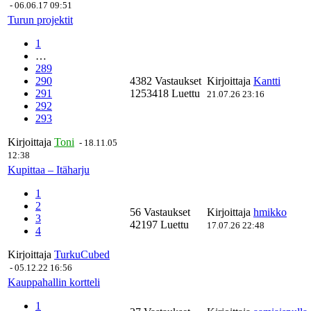
-
06.06.17 09:51
Turun projektit
1
…
289
290
4382 Vastaukset
Kirjoittaja
Kantti
291
1253418 Luettu
21.07.26 23:16
292
293
Kirjoittaja
Toni
-
18.11.05
12:38
Kupittaa – Itäharju
1
2
56 Vastaukset
Kirjoittaja
hmikko
3
42197 Luettu
17.07.26 22:48
4
Kirjoittaja
TurkuCubed
-
05.12.22 16:56
Kauppahallin kortteli
1