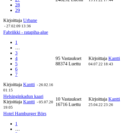
28
29
Kirjoittaja
Urbane
-
27.02.09 13:36
Fabriikki - ratapiha-alue
1
…
3
4
95 Vastaukset
Kirjoittaja
Kantti
5
88374 Luettu
04.07.22 18:43
6
7
Kirjoittaja
Kantti
-
26.02.16
01:15
Helsinginkadun kaari
10 Vastaukset
Kirjoittaja
Kantti
Kirjoittaja
Kantti
-
05.07.20
16716 Luettu
25.04.22 23:26
19:05
Hotel Hamburger Börs
1
…