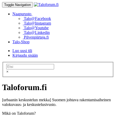
Toggle Navigation
Naapurusto
Talo@Facebook
Talo@Instagram
Talo@Youtube
Talo@Linkedin
Pilvenpiirtaja.fi
Talo-Shop
Luo uusi tili
Kirjaudu sisään
×
Taloforum.fi
[urbaanin keskustelun mekka] Suomen johtava rakentamisaiheinen
valokuvaus- ja keskustelusivusto.
Mikä on Taloforum?