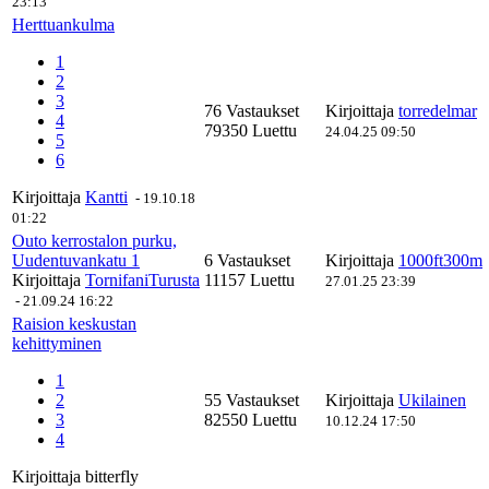
23:13
Herttuankulma
1
2
3
76 Vastaukset
Kirjoittaja
torredelmar
4
79350 Luettu
24.04.25 09:50
5
6
Kirjoittaja
Kantti
-
19.10.18
01:22
Outo kerrostalon purku,
Uudentuvankatu 1
6 Vastaukset
Kirjoittaja
1000ft300m
Kirjoittaja
TornifaniTurusta
11157 Luettu
27.01.25 23:39
-
21.09.24 16:22
Raision keskustan
kehittyminen
1
2
55 Vastaukset
Kirjoittaja
Ukilainen
3
82550 Luettu
10.12.24 17:50
4
Kirjoittaja
bitterfly