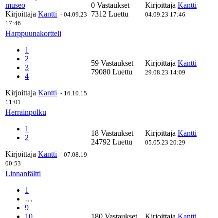
museo
0 Vastaukset
Kirjoittaja
Kantti
Kirjoittaja
Kantti
7312 Luettu
-
04.09.23
04.09.23 17:46
17:46
Harppuunakortteli
1
2
59 Vastaukset
Kirjoittaja
Kantti
3
79080 Luettu
29.08.23 14:09
4
Kirjoittaja
Kantti
-
16.10.15
11:01
Herrainpolku
1
18 Vastaukset
Kirjoittaja
Kantti
2
24792 Luettu
05.05.23 20:29
Kirjoittaja
Kantti
-
07.08.19
00:53
Linnanfältti
1
…
9
10
180 Vastaukset
Kirjoittaja
Kantti