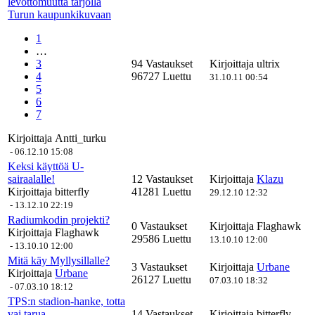
levottomuutta tarjolla
Turun kaupunkikuvaan
1
…
3
94 Vastaukset
Kirjoittaja
ultrix
4
96727 Luettu
31.10.11 00:54
5
6
7
Kirjoittaja
Antti_turku
-
06.12.10 15:08
Keksi käyttöä U-
sairaalalle!
12 Vastaukset
Kirjoittaja
Klazu
Kirjoittaja
bitterfly
41281 Luettu
29.12.10 12:32
-
13.12.10 22:19
Radiumkodin projekti?
0 Vastaukset
Kirjoittaja
Flaghawk
Kirjoittaja
Flaghawk
29586 Luettu
13.10.10 12:00
-
13.10.10 12:00
Mitä käy Myllysillalle?
3 Vastaukset
Kirjoittaja
Urbane
Kirjoittaja
Urbane
26127 Luettu
07.03.10 18:32
-
07.03.10 18:12
TPS:n stadion-hanke, totta
vai tarua
14 Vastaukset
Kirjoittaja
bitterfly