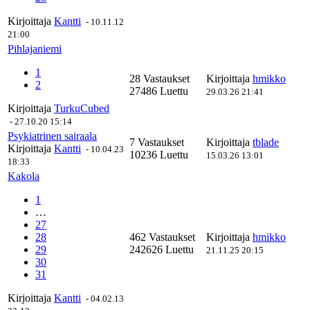
Kirjoittaja
Kantti
-
10.11.12
21:00
Pihlajaniemi
1
28 Vastaukset
Kirjoittaja
hmikko
2
27486 Luettu
29.03.26 21:41
Kirjoittaja
TurkuCubed
-
27.10.20 15:14
Psykiatrinen sairaala
7 Vastaukset
Kirjoittaja
tblade
Kirjoittaja
Kantti
-
10.04.23
10236 Luettu
15.03.26 13:01
18:33
Kakola
1
…
27
28
462 Vastaukset
Kirjoittaja
hmikko
29
242626 Luettu
21.11.25 20:15
30
31
Kirjoittaja
Kantti
-
04.02.13