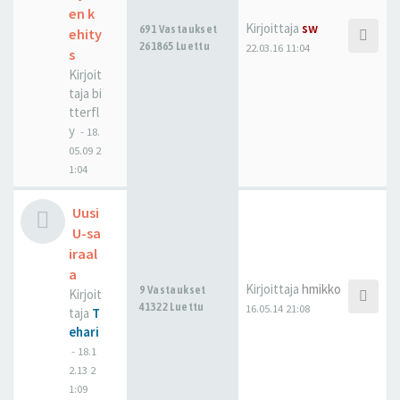
en k
Kirjoittaja
sw
691 Vastaukset
ehity
261865 Luettu
22.03.16 11:04
s
Kirjoit
taja
bi
tterfl
y
-
18.
05.09 2
1:04
Uusi
U-sa
iraal
a
Kirjoittaja
hmikko
9 Vastaukset
Kirjoit
41322 Luettu
16.05.14 21:08
taja
T
ehari
-
18.1
2.13 2
1:09