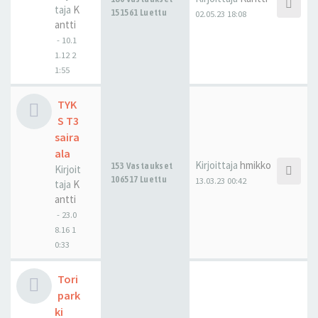
taja
K
151561 Luettu
02.05.23 18:08
antti
-
10.1
1.12 2
1:55
TYK
S T3
saira
ala
Kirjoittaja
hmikko
153 Vastaukset
Kirjoit
106517 Luettu
13.03.23 00:42
taja
K
antti
-
23.0
8.16 1
0:33
Tori
park
ki