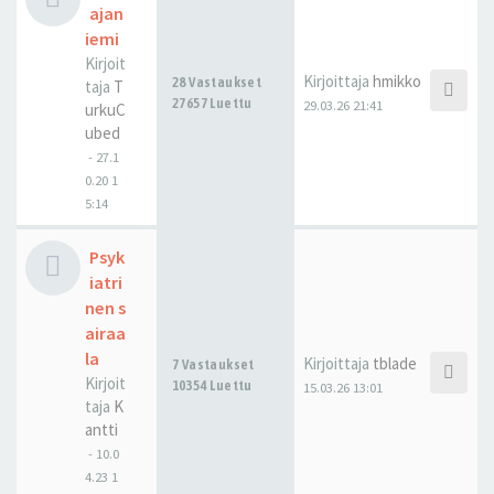
ajan
iemi
Kirjoit
Kirjoittaja
hmikko
28 Vastaukset
taja
T
27657 Luettu
29.03.26 21:41
urkuC
ubed
-
27.1
0.20 1
5:14
Psyk
iatri
nen s
airaa
la
Kirjoittaja
tblade
7 Vastaukset
Kirjoit
10354 Luettu
15.03.26 13:01
taja
K
antti
-
10.0
4.23 1