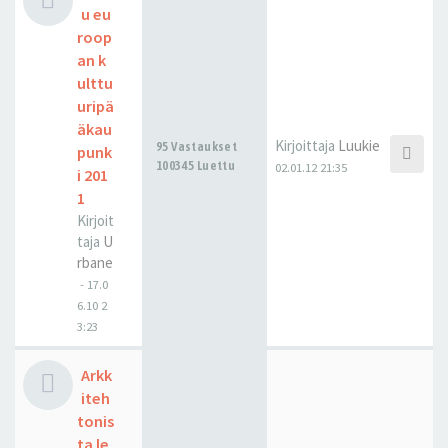
u eu
roop
an k
ulttu
uripä
äkau
Kirjoittaja
Luukie
95 Vastaukset
punk
100345 Luettu
02.01.12 21:35
i 201
1
Kirjoit
taja
U
rbane
-
17.0
6.10 2
3:23
Arkk
iteh
tonis
ta le