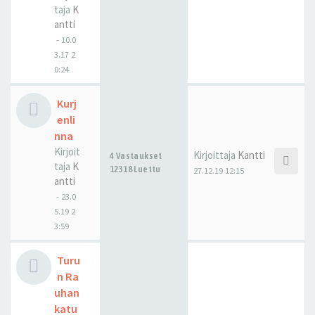
taja
K
antti
-
10.0
3.17 2
0:24
Kurj
enli
nna
Kirjoit
Kirjoittaja
Kantti
4 Vastaukset
taja
K
12318 Luettu
27.12.19 12:15
antti
-
23.0
5.19 2
3:59
Turu
n Ra
uhan
katu