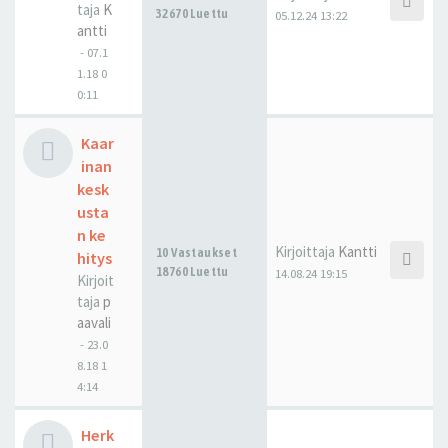
taja
K
32670 Luettu
05.12.24 13:22
antti
-
07.1
1.18 0
0:11
Kaar
inan
kesk
usta
n ke
Kirjoittaja
Kantti
10 Vastaukset
hitys
18760 Luettu
14.08.24 19:15
Kirjoit
taja
p
aavali
-
23.0
8.18 1
4:14
Herk