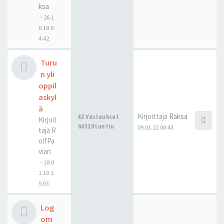
ksa
-
26.1
0.18 0
4:42
Turu
n yli
oppil
askyl
ä
Kirjoittaja
Raksa
42 Vastaukset
Kirjoit
66320 Luettu
09.01.22 00:43
taja
R
olfPa
vian
-
18.0
1.10 1
5:03
Log
om