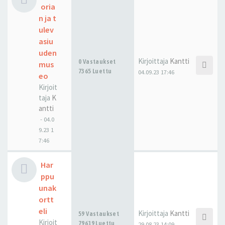
oria
n ja t
ulev
asiu
uden
Kirjoittaja
Kantti
0 Vastaukset
mus
7365 Luettu
04.09.23 17:46
eo
Kirjoit
taja
K
antti
-
04.0
9.23 1
7:46
Har
ppu
unak
ortt
eli
Kirjoittaja
Kantti
59 Vastaukset
Kirjoit
79619 Luettu
29.08.23 14:09