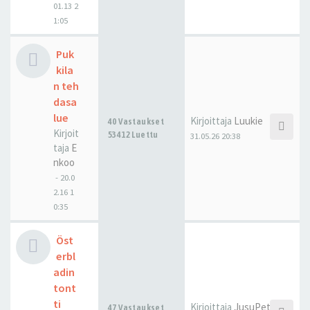
01.13 2
1:05
Puk
kila
n teh
dasa
lue
Kirjoittaja
Luukie
40 Vastaukset
Kirjoit
53412 Luettu
31.05.26 20:38
taja
E
nkoo
-
20.0
2.16 1
0:35
Öst
erbl
adin
tont
ti
Kirjoittaja
JusuPetteri
47 Vastaukset