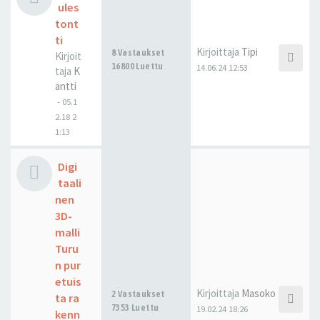
ules
tont
ti
Kirjoittaja
Tipi
8 Vastaukset
Kirjoit
16800 Luettu
14.06.24 12:53
taja
K
antti
-
05.1
2.18 2
1:13
Digi
taali
nen
3D-
malli
Turu
n pur
etuis
Kirjoittaja
Masoko
2 Vastaukset
ta ra
7353 Luettu
19.02.24 18:26
kenn