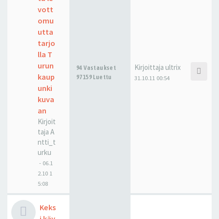
vott
omu
utta
tarjo
lla T
urun
Kirjoittaja
ultrix
94 Vastaukset
kaup
97159 Luettu
31.10.11 00:54
unki
kuva
an
Kirjoit
taja
A
ntti_t
urku
-
06.1
2.10 1
5:08
Keks
i käy