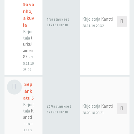
9a va
nhoj
a kuv
Kirjoittaja
Kantti
4 Vastaukset
ia
11715 Luettu
28.11.19 20:32
Kirjoit
taja
t
urkul
ainen
87
-
2
5.11.19
23:09
Sep
änk
atu 5
Kirjoit
Kirjoittaja
Kantti
26 Vastaukset
taja
K
37155 Luettu
28.09.18 00:21
antti
-
18.0
3.17 2