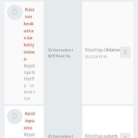
Rais
ion
kesk
usta
n ke
hitty
Kirjoittaja
Ukilainen
55 Vastaukset
mine
82978 Luettu
10.12.24 17:50
n
Kirjoit
taja
bi
tterfl
y
-
13.
09.09 2
3:21
Kirst
inpu
isto
Kirjoit
Kirjoittaja
suberb
25 Vastaukset