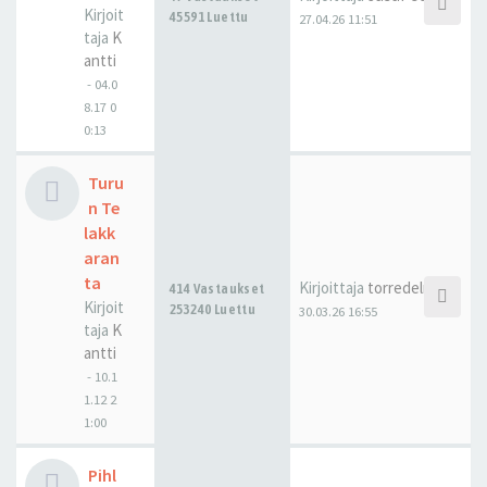
Kirjoit
45591 Luettu
27.04.26 11:51
taja
K
antti
-
04.0
8.17 0
0:13
Turu
n Te
lakk
aran
ta
Kirjoittaja
torredelmar
414 Vastaukset
Kirjoit
253240 Luettu
30.03.26 16:55
taja
K
antti
-
10.1
1.12 2
1:00
Pihl