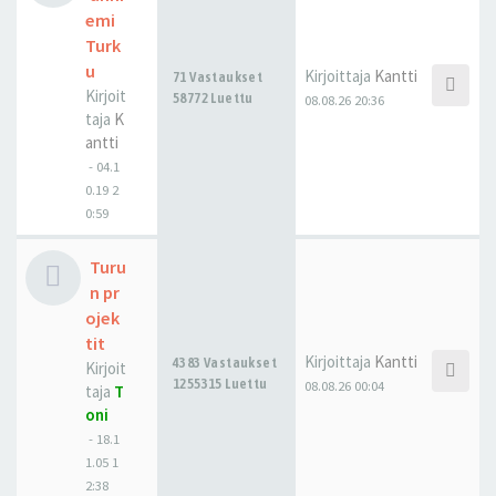
emi
Turk
u
Kirjoittaja
Kantti
71 Vastaukset
Kirjoit
58772 Luettu
08.08.26 20:36
taja
K
antti
-
04.1
0.19 2
0:59
Turu
n pr
ojek
tit
Kirjoittaja
Kantti
4383 Vastaukset
Kirjoit
1255315 Luettu
08.08.26 00:04
taja
T
oni
-
18.1
1.05 1
2:38