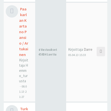
Paa
karl
an K
arta
no P
ansi
o / Ar
tukai
Kirjoittaja
Darre
6 Vastaukset
nen
45834 Luettu
05.04.13 15:33
Kirjoit
taja
H
emm
o_tur
usta
-
08.0
1.13 2
1:27
Turk