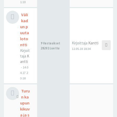
1:10
Väli
kad
un p
uuta
loto
Kirjoittaja
Kantti
9 Vastaukset
ntti
28201 Luettu
12.05.18 18:34
Kirjoit
taja
K
antti
-
14.0
4.17 2
3:18
Turu
n ka
upun
kikuv
a ja s