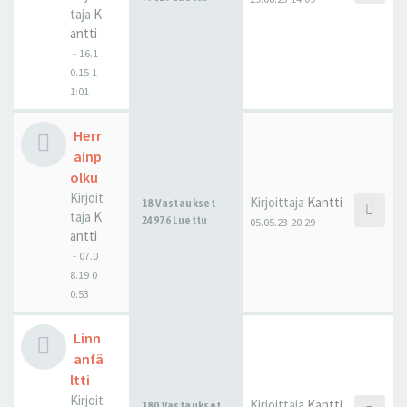
taja
K
antti
-
16.1
0.15 1
1:01
Herr
ainp
olku
Kirjoit
Kirjoittaja
Kantti
18 Vastaukset
taja
K
24976 Luettu
05.05.23 20:29
antti
-
07.0
8.19 0
0:53
Linn
anfä
ltti
Kirjoit
Kirjoittaja
Kantti
180 Vastaukset