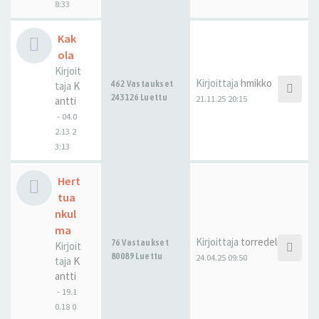
8:33
Kak
ola
Kirjoit
Kirjoittaja
hmikko
462 Vastaukset
taja
K
243126 Luettu
21.11.25 20:15
antti
-
04.0
2.13 2
3:13
Hert
tua
nkul
ma
Kirjoittaja
torredelmar
76 Vastaukset
Kirjoit
80089 Luettu
24.04.25 09:50
taja
K
antti
-
19.1
0.18 0