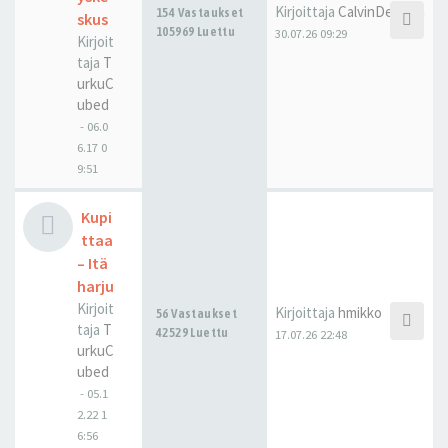
Kirjoittaja
CalvinDeHaan
154 Vastaukset
skus
105969 Luettu
30.07.26 09:29
Kirjoit
taja
T
urkuC
ubed
-
06.0
6.17 0
9:51
Kupi
ttaa
– Itä
harju
Kirjoit
Kirjoittaja
hmikko
56 Vastaukset
taja
T
42529 Luettu
17.07.26 22:48
urkuC
ubed
-
05.1
2.22 1
6:56