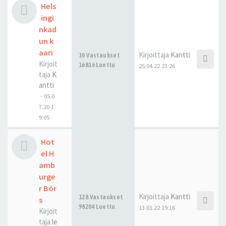
Hels
ingi
nkad
un k
aari
Kirjoittaja
Kantti
10 Vastaukset
Kirjoit
16816 Luettu
25.04.22 23:26
taja
K
antti
-
05.0
7.20 1
9:05
Hot
el H
amb
urge
r Bör
Kirjoittaja
Kantti
128 Vastaukset
s
98204 Luettu
13.01.22 19:16
Kirjoit
taja
le