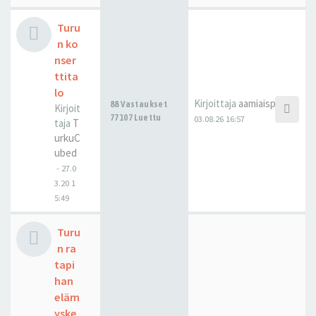
Turu
n ko
nser
ttita
lo
Kirjoittaja
aamiaispulla
88 Vastaukset
Kirjoit
77107 Luettu
03.08.26 16:57
taja
T
urkuC
ubed
-
27.0
3.20 1
5:49
Turu
n ra
tapi
han
eläm
yske