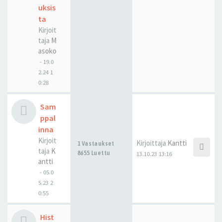
uksis
ta
Kirjoit
taja
M
asoko
-
19.0
2.24 1
0:28
Sam
ppal
inna
Kirjoit
Kirjoittaja
Kantti
1 Vastaukset
taja
K
8655 Luettu
13.10.23 13:16
antti
-
05.0
5.23 2
0:55
Hist