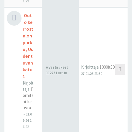
1:22
Out
o ke
rrost
alon
purk
u, Uu
dent
uvan
Kirjoittaja
1000ft300m
6 Vastaukset
katu
11273 Luettu
27.01.25 23:39
1
Kirjoit
taja
T
ornifa
niTur
usta
-
21.0
9.24 1
6:22