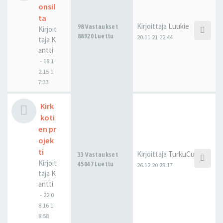
onsil
ta
Kirjoittaja
Luukie
98 Vastaukset
Kirjoit
88920 Luettu
20.11.21 22:44
taja
K
antti
-
18.1
2.15 1
7:33
Kirk
koti
en pr
ojek
ti
Kirjoittaja
TurkuCubed
33 Vastaukset
Kirjoit
45047 Luettu
26.12.20 23:17
taja
K
antti
-
22.0
8.16 1
8:58