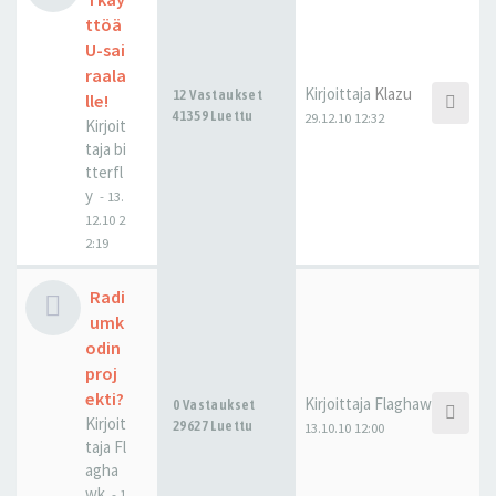
ttöä
U-sai
raala
Kirjoittaja
Klazu
12 Vastaukset
lle!
41359 Luettu
29.12.10 12:32
Kirjoit
taja
bi
tterfl
y
-
13.
12.10 2
2:19
Radi
umk
odin
proj
ekti?
Kirjoittaja
Flaghawk
0 Vastaukset
Kirjoit
29627 Luettu
13.10.10 12:00
taja
Fl
agha
wk
-
1