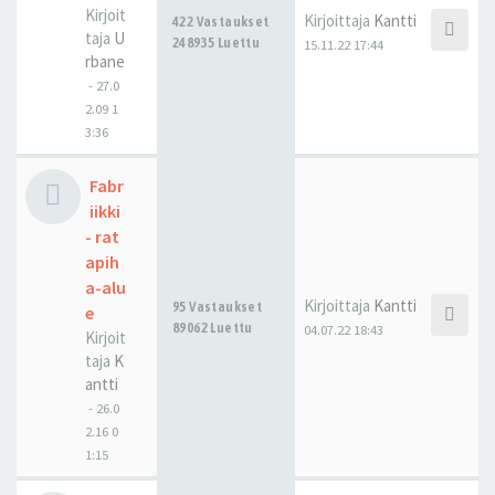
Kirjoit
Kirjoittaja
Kantti
422 Vastaukset
taja
U
248935 Luettu
15.11.22 17:44
rbane
-
27.0
2.09 1
3:36
Fabr
iikki
- rat
apih
a-alu
Kirjoittaja
Kantti
95 Vastaukset
e
89062 Luettu
04.07.22 18:43
Kirjoit
taja
K
antti
-
26.0
2.16 0
1:15