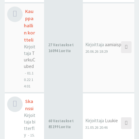
Kau
ppa
halli
n kor
tteli
Kirjoittaja
aamiaispulla
27 Vastaukset
Kirjoit
16094 Luettu
20.06.26 18:29
taja
T
urkuC
ubed
-
01.1
0.22 1
4:01
Ska
nssi
Kirjoit
Kirjoittaja
Luukie
60 Vastaukset
taja
bi
85199 Luettu
31.05.26 20:46
tterfl
y
-
15.