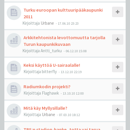
Turku euroopan kulttuuripääkaupunki
2011
Kirjoittaja
Urbane
-
17.06.10 23:23
Arkkitehtonista levottomuutta tarjolla
Turun kaupunkikuvaan
Kirjoittaja
Antti_turku
-
06.12.10 15:08
Keksi käyttöä U-sairaalalle!
Kirjoittaja
bitterfly
-
13.12.10 22:19
Radiumkodin projekti?
Kirjoittaja
Flaghawk
-
13.10.10 12:00
Mitä käy Myllysillalle?
Kirjoittaja
Urbane
-
07.03.10 18:12
TPS:n stadion-hanke, totta vai tarua