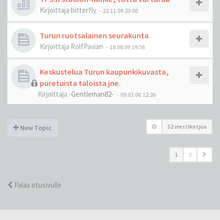
Kirjoittaja
bitterfly
-
22.11.09 23:00
Turun ruotsalainen seurakunta
Kirjoittaja
RolfPavian
-
18.08.09 19:56
Keskustelua Turun kaupunkikuvasta,
puretuista taloista jne.
Kirjoittaja
-Gentleman82-
-
09.03.08 12:26
52 viestiketjua
New Topic
1
2
Palaa etusivulle