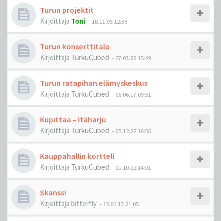
Turun projektit
Kirjoittaja
Toni
-
18.11.05 12:38
Turun konserttitalo
Kirjoittaja
TurkuCubed
-
27.03.20 15:49
Turun ratapihan elämyskeskus
Kirjoittaja
TurkuCubed
-
06.06.17 09:51
Kupittaa – Itäharju
Kirjoittaja
TurkuCubed
-
05.12.22 16:56
Kauppahallin kortteli
Kirjoittaja
TurkuCubed
-
01.10.22 14:01
Skanssi
Kirjoittaja
bitterfly
-
15.01.13 21:05