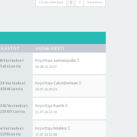
52 viestiketjua
1
2
Seuraava
TILASTOT
UUSIN VIESTI
Kirjoittaja
aamiaispulla
88 Vastaukset
73636 Luettu
03.08.26 16:57
Kirjoittaja
CalvinDeHaan
154 Vastaukset
105464 Luettu
30.07.26 09:29
Kirjoittaja
Kantti
4382 Vastaukset
1253875 Luettu
21.07.26 23:16
Kirjoittaja
hmikko
56 Vastaukset
42298 Luettu
17.07.26 22:48