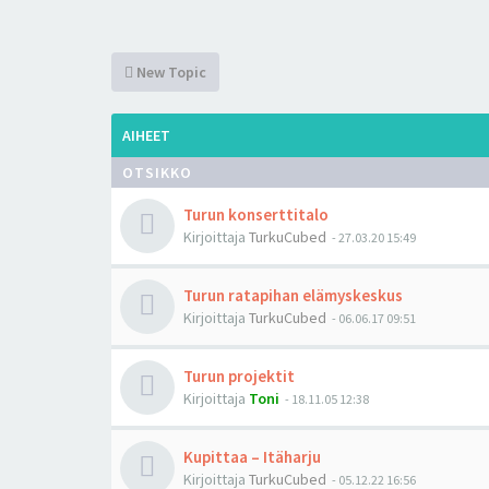
New Topic
AIHEET
OTSIKKO
Turun konserttitalo
Kirjoittaja
TurkuCubed
-
27.03.20 15:49
Turun ratapihan elämyskeskus
Kirjoittaja
TurkuCubed
-
06.06.17 09:51
Turun projektit
Kirjoittaja
Toni
-
18.11.05 12:38
Kupittaa – Itäharju
Kirjoittaja
TurkuCubed
-
05.12.22 16:56