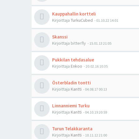
Kauppahallin kortteli
Kirjoittaja
TurkuCubed
-
01.10.22 14:01
Skanssi
Kirjoittaja
bitterfly
-
15.01.13 21:05
Pukkilan tehdasalue
Kirjoittaja
Enkoo
-
20.02.16 10:35
Österbladin tontti
Kirjoittaja
Kantti
-
04.08.17 00:13
Linnanniemi Turku
Kirjoittaja
Kantti
-
04.10.19 20:59
Turun Telakkaranta
Kirjoittaja
Kantti
-
10.11.12 21:00