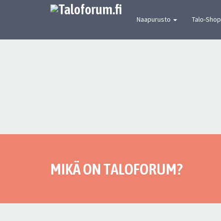
[urbaanin keskustelun mekka] Suomen joh
Naapurusto
Talo-Shop
MIKÄ ON TALOFORUM?