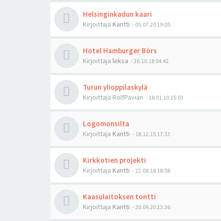
Helsinginkadun kaari
Kirjoittaja
Kantti
-
05.07.20 19:05
Hotel Hamburger Börs
Kirjoittaja
leksa
-
26.10.18 04:42
Turun ylioppilaskylä
Kirjoittaja
RolfPavian
-
18.01.10 15:03
Logomonsilta
Kirjoittaja
Kantti
-
18.12.15 17:33
Kirkkotien projekti
Kirjoittaja
Kantti
-
22.08.16 18:58
Kaasulaitoksen tontti
Kirjoittaja
Kantti
-
20.09.20 23:36