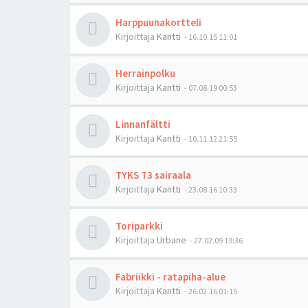
Harppuunakortteli
Kirjoittaja
Kantti
-
16.10.15 11:01
Herrainpolku
Kirjoittaja
Kantti
-
07.08.19 00:53
Linnanfältti
Kirjoittaja
Kantti
-
10.11.12 21:55
TYKS T3 sairaala
Kirjoittaja
Kantti
-
23.08.16 10:33
Toriparkki
Kirjoittaja
Urbane
-
27.02.09 13:36
Fabriikki - ratapiha-alue
Kirjoittaja
Kantti
-
26.02.16 01:15