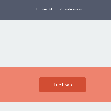
×
vusto.
Luo uusi tili
Kirjaudu sisään
Lue lisää