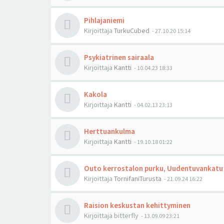
Pihlajaniemi
Kirjoittaja
TurkuCubed
-
27.10.20 15:14
Psykiatrinen sairaala
Kirjoittaja
Kantti
-
10.04.23 18:33
Kakola
Kirjoittaja
Kantti
-
04.02.13 23:13
Herttuankulma
Kirjoittaja
Kantti
-
19.10.18 01:22
Outo kerrostalon purku, Uudentuvankatu
Kirjoittaja
TornifaniTurusta
-
21.09.24 16:22
Raision keskustan kehittyminen
Kirjoittaja
bitterfly
-
13.09.09 23:21