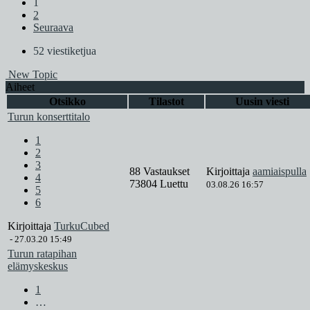
1
2
Seuraava
52 viestiketjua
New Topic
Aiheet
Otsikko
Tilastot
Uusin viesti
Turun konserttitalo
1
2
3
88 Vastaukset
Kirjoittaja
aamiaispulla
4
73804 Luettu
03.08.26 16:57
5
6
Kirjoittaja
TurkuCubed
-
27.03.20 15:49
Turun ratapihan
elämyskeskus
1
…