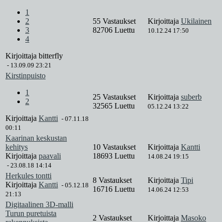
1
2
55 Vastaukset
Kirjoittaja
Ukilainen
3
82706 Luettu
10.12.24 17:50
4
Kirjoittaja
bitterfly
-
13.09.09 23:21
Kirstinpuisto
1
25 Vastaukset
Kirjoittaja
suberb
2
32565 Luettu
05.12.24 13:22
Kirjoittaja
Kantti
-
07.11.18
00:11
Kaarinan keskustan
kehitys
10 Vastaukset
Kirjoittaja
Kantti
Kirjoittaja
paavali
18693 Luettu
14.08.24 19:15
-
23.08.18 14:14
Herkules tontti
8 Vastaukset
Kirjoittaja
Tipi
Kirjoittaja
Kantti
-
05.12.18
16716 Luettu
14.06.24 12:53
21:13
Digitaalinen 3D-malli
Turun puretuista
2 Vastaukset
Kirjoittaja
Masoko