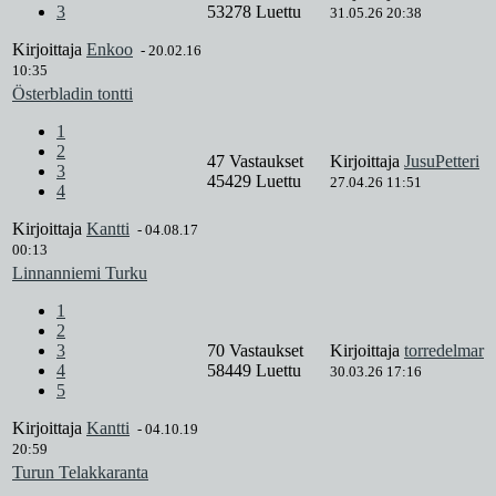
3
53278 Luettu
31.05.26 20:38
Kirjoittaja
Enkoo
-
20.02.16
10:35
Österbladin tontti
1
2
47 Vastaukset
Kirjoittaja
JusuPetteri
3
45429 Luettu
27.04.26 11:51
4
Kirjoittaja
Kantti
-
04.08.17
00:13
Linnanniemi Turku
1
2
3
70 Vastaukset
Kirjoittaja
torredelmar
4
58449 Luettu
30.03.26 17:16
5
Kirjoittaja
Kantti
-
04.10.19
20:59
Turun Telakkaranta