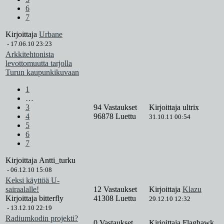
6
7
Kirjoittaja
Urbane
-
17.06.10 23:23
Arkkitehtonista
levottomuutta tarjolla
Turun kaupunkikuvaan
1
…
3
94 Vastaukset
Kirjoittaja
ultrix
4
96878 Luettu
31.10.11 00:54
5
6
7
Kirjoittaja
Antti_turku
-
06.12.10 15:08
Keksi käyttöä U-
sairaalalle!
12 Vastaukset
Kirjoittaja
Klazu
Kirjoittaja
bitterfly
41308 Luettu
29.12.10 12:32
-
13.12.10 22:19
Radiumkodin projekti?
0 Vastaukset
Kirjoittaja
Flaghawk