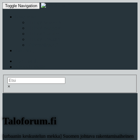
Toggle Navigation
Naapurusto
Talo@Facebook
Talo@Instagram
Talo@Youtube
Talo@Linkedin
Pilvenpiirtaja.fi
Talo-Shop
Luo uusi tili
Kirjaudu sisään
×
Taloforum.fi
[urbaanin keskustelun mekka] Suomen johtava rakentamisaiheinen