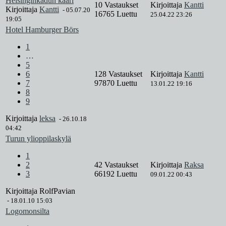
Helsinginkadun kaari
10 Vastaukset
Kirjoittaja
Kantti
Kirjoittaja
Kantti
-
05.07.20
16765 Luettu
25.04.22 23:26
19:05
Hotel Hamburger Börs
1
…
5
6
128 Vastaukset
Kirjoittaja
Kantti
7
97870 Luettu
13.01.22 19:16
8
9
Kirjoittaja
leksa
-
26.10.18
04:42
Turun ylioppilaskylä
1
2
42 Vastaukset
Kirjoittaja
Raksa
3
66192 Luettu
09.01.22 00:43
Kirjoittaja
RolfPavian
-
18.01.10 15:03
Logomonsilta