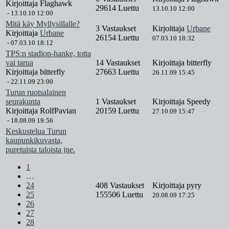
Kirjoittaja
Flaghawk
29614 Luettu
13.10.10 12:00
-
13.10.10 12:00
Mitä käy Myllysillalle?
3 Vastaukset
Kirjoittaja
Urbane
Kirjoittaja
Urbane
26154 Luettu
07.03.10 18:32
-
07.03.10 18:12
TPS:n stadion-hanke, totta
vai tarua
14 Vastaukset
Kirjoittaja
bitterfly
Kirjoittaja
bitterfly
27663 Luettu
26.11.09 15:45
-
22.11.09 23:00
Turun ruotsalainen
seurakunta
1 Vastaukset
Kirjoittaja
Speedy
Kirjoittaja
RolfPavian
20159 Luettu
27.10.09 15:47
-
18.08.09 19:56
Keskustelua Turun
kaupunkikuvasta,
puretuista taloista jne.
1
…
24
408 Vastaukset
Kirjoittaja
pyry
25
155506 Luettu
20.08.09 17:25
26
27
28