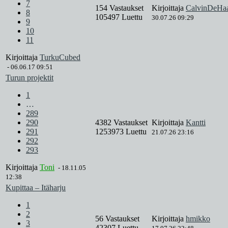
7
154 Vastaukset
Kirjoittaja
CalvinDeHa
8
105497 Luettu
30.07.26 09:29
9
10
11
Kirjoittaja
TurkuCubed
-
06.06.17 09:51
Turun projektit
1
…
289
290
4382 Vastaukset
Kirjoittaja
Kantti
291
1253973 Luettu
21.07.26 23:16
292
293
Kirjoittaja
Toni
-
18.11.05
12:38
Kupittaa – Itäharju
1
2
56 Vastaukset
Kirjoittaja
hmikko
3
42307 Luettu