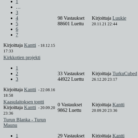
1
…
3
4
98 Vastaukset
Kirjoittaja
Luukie
5
88601 Luettu
20.11.21 22:44
6
7
Kirjoittaja
Kantti
-
18.12.15
17:33
Kirkkotien projekti
1
2
33 Vastaukset
Kirjoittaja
TurkuCubed
3
44922 Luettu
26.12.20 23:17
Kirjoittaja
Kantti
-
22.08.16
18:58
Kaasulaitoksen tontti
0 Vastaukset
Kirjoittaja
Kantti
Kirjoittaja
Kantti
-
20.09.20
9862 Luettu
20.09.20 23:36
23:36
Turun Blanka - Turun
Maunu
1
29 Vastaukset
Kirjoittaja
Kantti