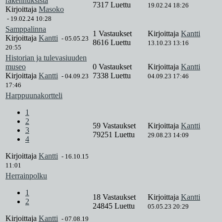
rakennuksista
7317 Luettu
19.02.24 18:26
Kirjoittaja
Masoko
-
19.02.24 10:28
Samppalinna
1 Vastaukset
Kirjoittaja
Kantti
Kirjoittaja
Kantti
-
05.05.23
8616 Luettu
13.10.23 13:16
20:55
Historian ja tulevasiuuden
museo
0 Vastaukset
Kirjoittaja
Kantti
Kirjoittaja
Kantti
7338 Luettu
-
04.09.23
04.09.23 17:46
17:46
Harppuunakortteli
1
2
59 Vastaukset
Kirjoittaja
Kantti
3
79251 Luettu
29.08.23 14:09
4
Kirjoittaja
Kantti
-
16.10.15
11:01
Herrainpolku
1
18 Vastaukset
Kirjoittaja
Kantti
2
24845 Luettu
05.05.23 20:29
Kirjoittaja
Kantti
-
07.08.19