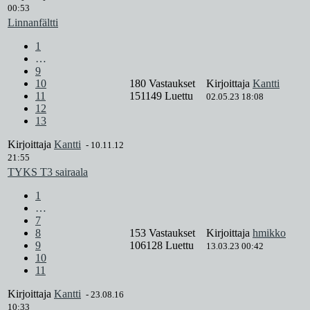
00:53
Linnanfältti
1
…
9
10
180 Vastaukset
Kirjoittaja
Kantti
11
151149 Luettu
02.05.23 18:08
12
13
Kirjoittaja
Kantti
-
10.11.12
21:55
TYKS T3 sairaala
1
…
7
8
153 Vastaukset
Kirjoittaja
hmikko
9
106128 Luettu
13.03.23 00:42
10
11
Kirjoittaja
Kantti
-
23.08.16
10:33