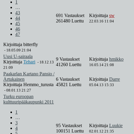
1
…
43
691 Vastaukset
Kirjoittaja
sw
44
261480 Luettu
22.03.16 11:04
45
46
47
Kirjoittaja
bitterfly
-
18.05.09 21:04
Uusi U-sairaala
9 Vastaukset
Kirjoittaja
hmikko
Kirjoittaja
Tehari
-
18.12.13
41260 Luettu
16.05.14 21:08
21:09
Paakarlan Kartano Pansio /
Artukainen
6 Vastaukset
Kirjoittaja
Darre
Kirjoittaja
Hemmo_turusta
45821 Luettu
05.04.13 15:33
-
08.01.13 21:27
Turku euroopan
kulttuuripääkaupunki 2011
1
…
3
95 Vastaukset
Kirjoittaja
Luukie
4
100151 Luettu
02.01.12 21:35
5