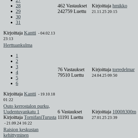
27
28
462 Vastaukset
Kirjoittaja
hmikko
29
242759 Luettu
21.11.25 20:15
30
31
Kirjoittaja
Kantti
-
04.02.13
23:13
Herttuankulma
1
2
3
76 Vastaukset
Kirjoittaja
torredelmar
4
79510 Luettu
24.04.25 09:50
5
6
Kirjoittaja
Kantti
-
19.10.18
01:22
Outo kerrostalon purku,
Uudentuvankatu 1
6 Vastaukset
Kirjoittaja
1000ft300m
Kirjoittaja
TornifaniTurusta
11191 Luettu
27.01.25 23:39
-
21.09.24 16:22
Raision keskustan
kehittyminen