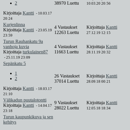
2
38970 Luettu
10.03.20 20:56
Kirjoittaja
Kantti
-
10.03.17
20:24
Kurjenlinna
4 Vastaukset
Kirjoittaja
Kantti
Kirjoittaja
Kantti
-
23.05.19
12263 Luettu
27.12.19 12:15
23:59
Turun Rauhankatu 9a
vanhoja kuvia
4 Vastaukset
Kirjoittaja
Kantti
Kirjoittaja
turkulainen87
11663 Luettu
28.11.19 20:32
-
25.11.19 23:09
Sepänkatu 5
1
26 Vastaukset
Kirjoittaja
Kantti
2
37014 Luettu
28.09.18 00:21
Kirjoittaja
Kantti
-
18.03.17
21:10
Välikadun puutalotontti
9 Vastaukset
Kirjoittaja
Kantti
Kirjoittaja
Kantti
-
14.04.17
28022 Luettu
12.05.18 18:34
23:18
Turun kaupunkikuva ja sen
kehitys