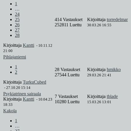
1
…
24
25
414 Vastaukset
Kirjoittaja
torredelmar
26
252811 Luettu
30.03.26 16:55
27
28
Kirjoittaja
Kantti
-
10.11.12
21:00
Pihlajaniemi
1
28 Vastaukset
Kirjoittaja
hmikko
2
27544 Luettu
29.03.26 21:41
Kirjoittaja
TurkuCubed
-
27.10.20 15:14
Psykiatrinen sairaala
7 Vastaukset
Kirjoittaja
tblade
Kirjoittaja
Kantti
-
10.04.23
10280 Luettu
15.03.26 13:01
18:33
Kakola
1
…