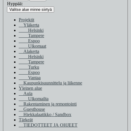
Hyppää:
Valitse alue minne siirtyä
Projektit
Yläkerta
Helsinki
Tampere
Espoo
Ulkomaat
Alakerta
Helsinki
Tampere
Turku
Espoo
Vantaa
Kaupunkisuunnittelu ja liikenne
Yleinen alue
Aula
Ulkomailta
Rakentaminen ja remontointi
Guesthouse
Hiekkalaatikko / Sandbox
Tärkeät
TIEDOTTEET JA OHJEET