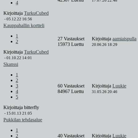
17.07.26 22:48
4
Kirjoittaja
TurkuCubed
-
05.12.22 16:56
Kauppahallin kortteli
1
27 Vastaukset
Kirjoittaja
aamiaispulla
2
15973 Luettu
20.06.26 18:29
Kirjoittaja
TurkuCubed
-
01.10.22 14:01
Skanssi
1
2
3
60 Vastaukset
Kirjoittaja
Luukie
4
84967 Luettu
31.05.26 20:46
5
Kirjoittaja
bitterfly
-
15.01.13 21:05
Pukkilan tehdasalue
1
2
40 Vastaukset
Kirjoittaja
Luukie