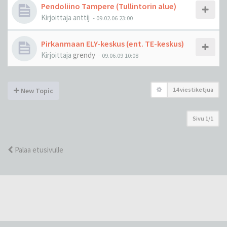
Pendoliino Tampere (Tullintorin alue)
Kirjoittaja
anttij
-
09.02.06 23:00
Pirkanmaan ELY-keskus (ent. TE-keskus)
Kirjoittaja
grendy
-
09.06.09 10:08
14 viestiketjua
New Topic
Sivu
1
/
1
Palaa etusivulle