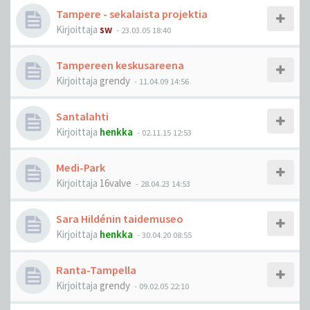
Tampere - sekalaista projektia
Kirjoittaja
sw
-
23.03.05 18:40
Tampereen keskusareena
Kirjoittaja
grendy
-
11.04.09 14:56
Santalahti
Kirjoittaja
henkka
-
02.11.15 12:53
Medi-Park
Kirjoittaja
16valve
-
28.04.23 14:53
Sara Hildénin taidemuseo
Kirjoittaja
henkka
-
30.04.20 08:55
Ranta-Tampella
Kirjoittaja
grendy
-
09.02.05 22:10