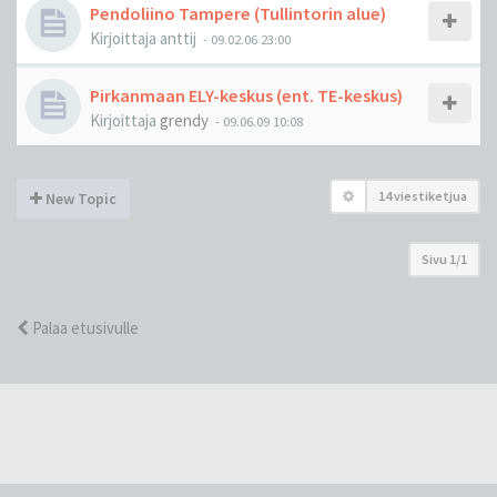
Pendoliino Tampere (Tullintorin alue)
Kirjoittaja
anttij
-
09.02.06 23:00
Pirkanmaan ELY-keskus (ent. TE-keskus)
Kirjoittaja
grendy
-
09.06.09 10:08
14 viestiketjua
New Topic
Sivu
1
/
1
Palaa etusivulle