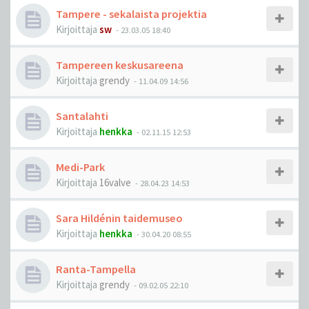
Tampere - sekalaista projektia
Kirjoittaja
sw
-
23.03.05 18:40
Tampereen keskusareena
Kirjoittaja
grendy
-
11.04.09 14:56
Santalahti
Kirjoittaja
henkka
-
02.11.15 12:53
Medi-Park
Kirjoittaja
16valve
-
28.04.23 14:53
Sara Hildénin taidemuseo
Kirjoittaja
henkka
-
30.04.20 08:55
Ranta-Tampella
Kirjoittaja
grendy
-
09.02.05 22:10