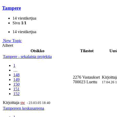
Tampere
14 viestiketjua
Sivu
1
/
1
14 viestiketjua
New Topic
Aiheet
Otsikko
Tilastot
Uusi
Tampere - sekalaista projektia
1
…
148
2276 Vastaukset
Kirjoitta
149
700023 Luettu
17.04.26 
150
151
152
Kirjoittaja
sw
-
23.03.05 18:40
Tampereen keskusareena