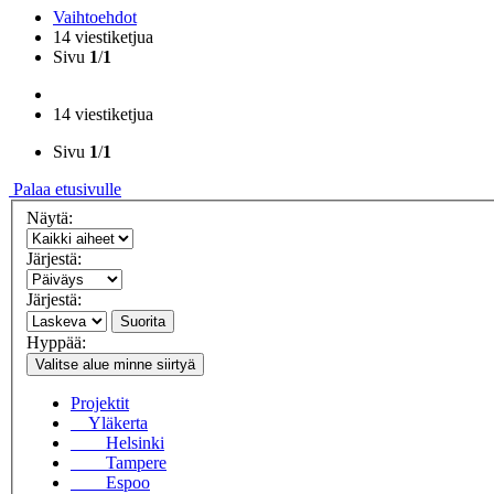
Vaihtoehdot
14 viestiketjua
Sivu
1
/
1
14 viestiketjua
Sivu
1
/
1
Palaa etusivulle
Näytä:
Järjestä:
Järjestä:
Suorita
Hyppää:
Valitse alue minne siirtyä
Projektit
Yläkerta
Helsinki
Tampere
Espoo