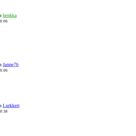
ja
henkka
10:06
ja
Janne76
10:06
ja
Lurkkeri
20:38