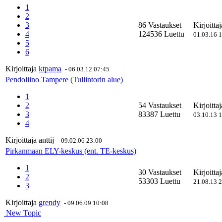
1
2
3
86 Vastaukset
Kirjoitta
4
124536 Luettu
01.03.16 
5
6
Kirjoittaja
ktpama
-
06.03.12 07:45
Pendoliino Tampere (Tullintorin alue)
1
2
54 Vastaukset
Kirjoitta
3
83387 Luettu
03.10.13 
4
Kirjoittaja
anttij
-
09.02.06 23:00
Pirkanmaan ELY-keskus (ent. TE-keskus)
1
30 Vastaukset
Kirjoitta
2
53303 Luettu
21.08.13 
3
Kirjoittaja
grendy
-
09.06.09 10:08
New Topic