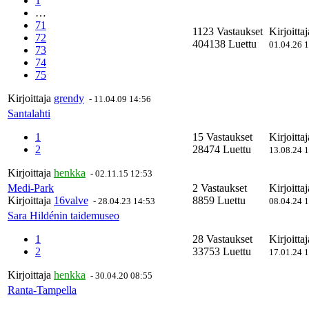
1
…
71
1123 Vastaukset
Kirjoitta
72
404138 Luettu
01.04.26 
73
74
75
Kirjoittaja
grendy
-
11.04.09 14:56
Santalahti
1
15 Vastaukset
Kirjoitta
2
28474 Luettu
13.08.24 
Kirjoittaja
henkka
-
02.11.15 12:53
Medi-Park
2 Vastaukset
Kirjoitta
Kirjoittaja
16valve
8859 Luettu
-
28.04.23 14:53
08.04.24 
Sara Hildénin taidemuseo
1
28 Vastaukset
Kirjoitta
2
33753 Luettu
17.01.24 
Kirjoittaja
henkka
-
30.04.20 08:55
Ranta-Tampella