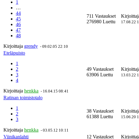
1
…
44
711 Vastaukset
Kirjoitta
45
276980 Luettu
17.08.22 
46
47
48
Kirjoittaja
grendy
-
09.02.05 22:10
Eteläpuisto
1
2
49 Vastaukset
Kirjoitta
3
63906 Luettu
13.03.22 
4
Kirjoittaja
henkka
-
16.04.15 08:41
Ratinan toimistotalo
1
38 Vastaukset
Kirjoitta
2
61388 Luettu
15.06.20 
3
Kirjoittaja
henkka
-
03.05.12 10:11
Viinikanlahti
12 Vastaukset
Kirjoitta