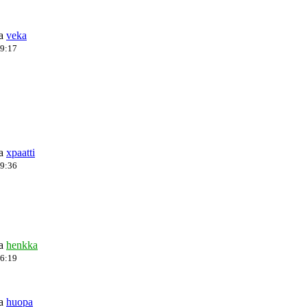
ja
veka
19:17
ja
xpaatti
19:36
ja
henkka
16:19
ja
huopa