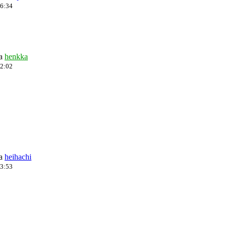
16:34
ja
henkka
12:02
ja
heihachi
13:53