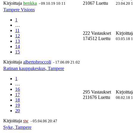
Kirjoittaja
henkka
21067 Luettu
-
09.10.19 10:11
23.04.20 
Tampere Visions
1
…
11
222 Vastaukset
Kirjoitta
12
174512 Luettu
03.05.18 
13
14
15
Kirjoittaja
albertobroccoli
-
17.06.09 21:02
Ratinan kauppakeskus, Tampere
1
…
16
295 Vastaukset
Kirjoitta
17
211676 Luettu
08.02.18 
18
19
20
Kirjoittaja
sw
-
05.04.06 20:47
Syke, Tampere