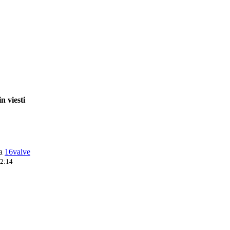
n viesti
ja
16valve
12:14