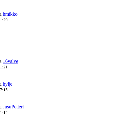
ja
hmikko
11:29
ja
16valve
11:21
ja
hylje
17:15
ja
JusuPetteri
11:12