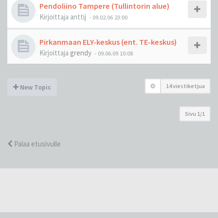
Pendoliino Tampere (Tullintorin alue)
Kirjoittaja
anttij
-
09.02.06 23:00
Pirkanmaan ELY-keskus (ent. TE-keskus)
Kirjoittaja
grendy
-
09.06.09 10:08
14 viestiketjua
New Topic
Sivu
1
/
1
Palaa etusivulle