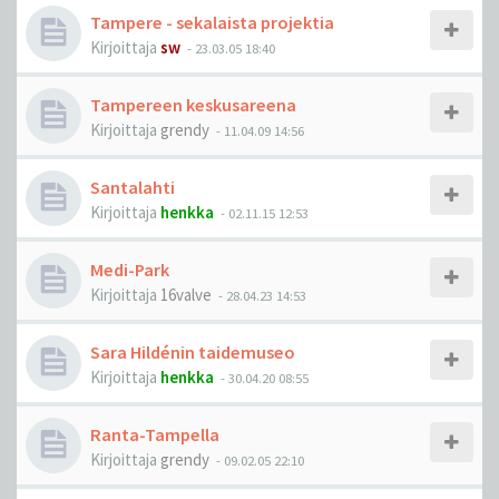
Tampere - sekalaista projektia
Kirjoittaja
sw
-
23.03.05 18:40
Tampereen keskusareena
Kirjoittaja
grendy
-
11.04.09 14:56
Santalahti
Kirjoittaja
henkka
-
02.11.15 12:53
Medi-Park
Kirjoittaja
16valve
-
28.04.23 14:53
Sara Hildénin taidemuseo
Kirjoittaja
henkka
-
30.04.20 08:55
Ranta-Tampella
Kirjoittaja
grendy
-
09.02.05 22:10