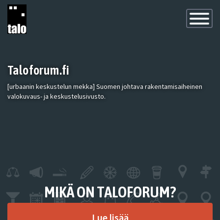
Toggle
Navigatio
Taloforum.fi
[urbaanin keskustelun mekka] Suomen johtava rakentamisaiheinen
valokuvaus- ja keskustelusivusto.
MIKÄ ON TALOFORUM?
Lue lisää