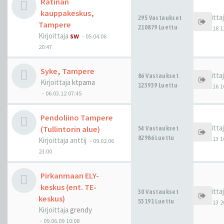
Ratinan
kauppakeskus,
Kirjoitta
295 Vastaukset
Tampere
210879 Luettu
08.02.18 1
Kirjoittaja
sw
-
05.04.06
20:47
Syke, Tampere
Kirjoitta
86 Vastaukset
Kirjoittaja
ktpama
123939 Luettu
01.03.16 1
-
06.03.12 07:45
Pendoliino Tampere
Kirjoitta
(Tullintorin alue)
54 Vastaukset
82986 Luettu
03.10.13 1
Kirjoittaja
anttij
-
09.02.06
23:00
Pirkanmaan ELY-
keskus (ent. TE-
Kirjoitta
30 Vastaukset
keskus)
53191 Luettu
21.08.13 2
Kirjoittaja
grendy
-
09.06.09 10:08