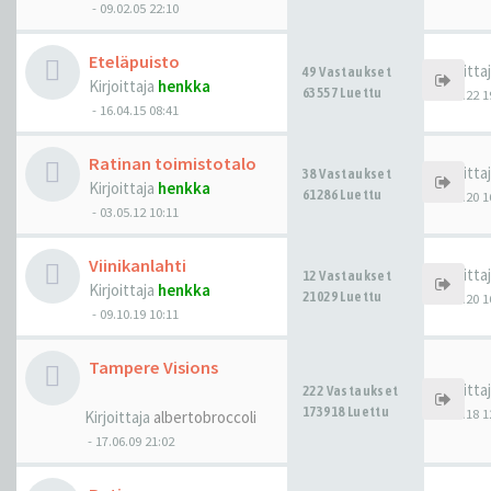
-
09.02.05 22:10
Eteläpuisto
Kirjoitta
49 Vastaukset
Kirjoittaja
henkka
63557 Luettu
13.03.22 1
-
16.04.15 08:41
Ratinan toimistotalo
Kirjoitta
38 Vastaukset
Kirjoittaja
henkka
61286 Luettu
15.06.20 1
-
03.05.12 10:11
Viinikanlahti
Kirjoitta
12 Vastaukset
Kirjoittaja
henkka
21029 Luettu
23.04.20 1
-
09.10.19 10:11
Tampere Visions
Kirjoitta
222 Vastaukset
173918 Luettu
03.05.18 1
Kirjoittaja
albertobroccoli
-
17.06.09 21:02