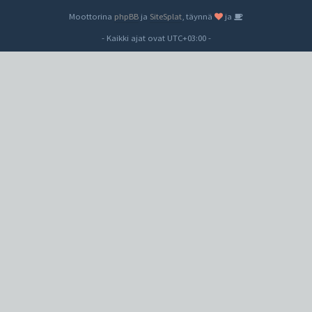
Moottorina
phpBB
ja
SiteSplat
, täynnä
ja
- Kaikki ajat ovat
UTC+03:00
-