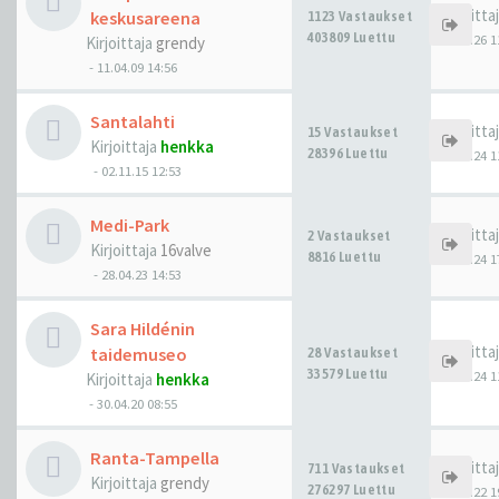
Kirjoitta
keskusareena
1123 Vastaukset
403809 Luettu
01.04.26 1
Kirjoittaja
grendy
-
11.04.09 14:56
Santalahti
Kirjoitta
15 Vastaukset
Kirjoittaja
henkka
28396 Luettu
13.08.24 1
-
02.11.15 12:53
Medi-Park
Kirjoitta
2 Vastaukset
Kirjoittaja
16valve
8816 Luettu
08.04.24 1
-
28.04.23 14:53
Sara Hildénin
Kirjoitta
taidemuseo
28 Vastaukset
33579 Luettu
17.01.24 1
Kirjoittaja
henkka
-
30.04.20 08:55
Ranta-Tampella
Kirjoitta
711 Vastaukset
Kirjoittaja
grendy
276297 Luettu
17.08.22 1