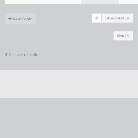
14 viestiketjua
New Topic
Sivu
1
/
1
Palaa etusivulle