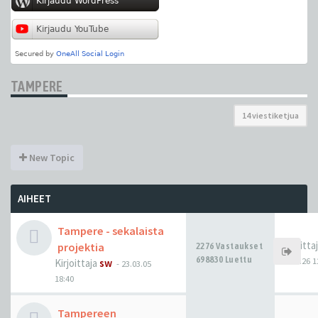
TAMPERE
14 viestiketjua
New Topic
AIHEET
Tampere - sekalaista
Kirjoitta
projektia
2276 Vastaukset
698830 Luettu
17.04.26 1
Kirjoittaja
sw
-
23.03.05
18:40
Tampereen