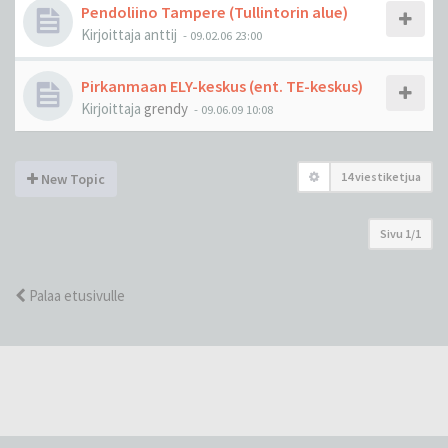
Pendoliino Tampere (Tullintorin alue)
Kirjoittaja
anttij
-
09.02.06 23:00
Pirkanmaan ELY-keskus (ent. TE-keskus)
Kirjoittaja
grendy
-
09.06.09 10:08
14 viestiketjua
New Topic
Sivu
1
/
1
Palaa etusivulle