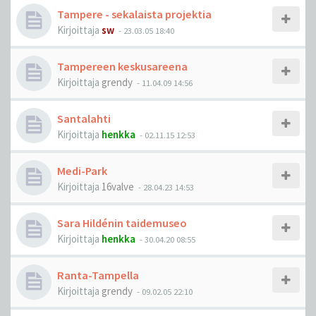
Tampere - sekalaista projektia
Kirjoittaja
sw
-
23.03.05 18:40
Tampereen keskusareena
Kirjoittaja
grendy
-
11.04.09 14:56
Santalahti
Kirjoittaja
henkka
-
02.11.15 12:53
Medi-Park
Kirjoittaja
16valve
-
28.04.23 14:53
Sara Hildénin taidemuseo
Kirjoittaja
henkka
-
30.04.20 08:55
Ranta-Tampella
Kirjoittaja
grendy
-
09.02.05 22:10