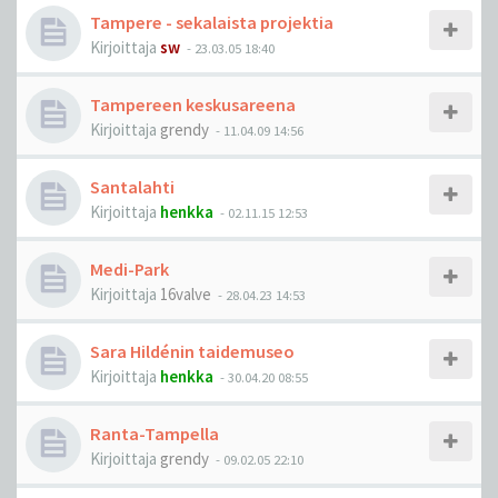
Tampere - sekalaista projektia
Kirjoittaja
sw
-
23.03.05 18:40
Tampereen keskusareena
Kirjoittaja
grendy
-
11.04.09 14:56
Santalahti
Kirjoittaja
henkka
-
02.11.15 12:53
Medi-Park
Kirjoittaja
16valve
-
28.04.23 14:53
Sara Hildénin taidemuseo
Kirjoittaja
henkka
-
30.04.20 08:55
Ranta-Tampella
Kirjoittaja
grendy
-
09.02.05 22:10