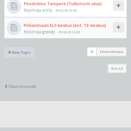
Pendoliino Tampere (Tullintorin alue)
Kirjoittaja
anttij
-
09.02.06 23:00
Pirkanmaan ELY-keskus (ent. TE-keskus)
Kirjoittaja
grendy
-
09.06.09 10:08
14 viestiketjua
New Topic
Sivu
1
/
1
Palaa etusivulle