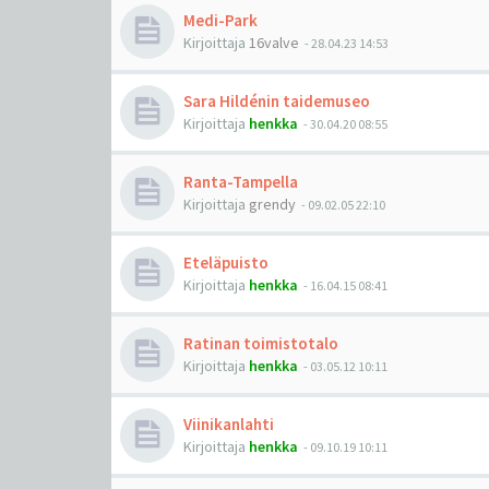
Medi-Park
Kirjoittaja
16valve
-
28.04.23 14:53
Sara Hildénin taidemuseo
Kirjoittaja
henkka
-
30.04.20 08:55
Ranta-Tampella
Kirjoittaja
grendy
-
09.02.05 22:10
Eteläpuisto
Kirjoittaja
henkka
-
16.04.15 08:41
Ratinan toimistotalo
Kirjoittaja
henkka
-
03.05.12 10:11
Viinikanlahti
Kirjoittaja
henkka
-
09.10.19 10:11