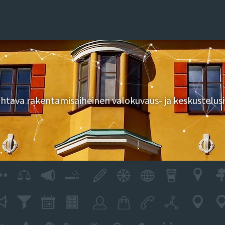
tava rakentamisaiheinen valokuvaus- ja keskustelusi