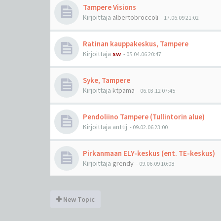
Tampere Visions
Kirjoittaja
albertobroccoli
-
17.06.09 21:02
Ratinan kauppakeskus, Tampere
Kirjoittaja
sw
-
05.04.06 20:47
Syke, Tampere
Kirjoittaja
ktpama
-
06.03.12 07:45
Pendoliino Tampere (Tullintorin alue)
Kirjoittaja
anttij
-
09.02.06 23:00
Pirkanmaan ELY-keskus (ent. TE-keskus)
Kirjoittaja
grendy
-
09.06.09 10:08
New Topic