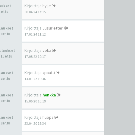
Kirjoittaja
hylje
taukset
uettu
08.04.24 17:15
Kirjoittaja
JusuPetteri
staukset
Luettu
17.01.24 11:12
Kirjoittaja
veka
astaukset
 Luettu
17.08.22 19:17
Kirjoittaja
xpaatti
staukset
Luettu
13.03.22 19:36
Kirjoittaja
henkka
staukset
Luettu
15.06.20 16:19
Kirjoittaja
huopa
staukset
Luettu
23.04.20 16:34