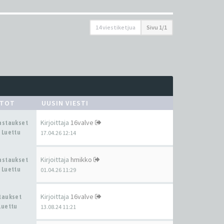
14 viestiketjua
Sivu
1
/
1
STOT
UUSIN VIESTI
Kirjoittaja
16valve
Vastaukset
 Luettu
17.04.26 12:14
Kirjoittaja
hmikko
Vastaukset
 Luettu
01.04.26 11:29
Kirjoittaja
16valve
staukset
Luettu
13.08.24 11:21