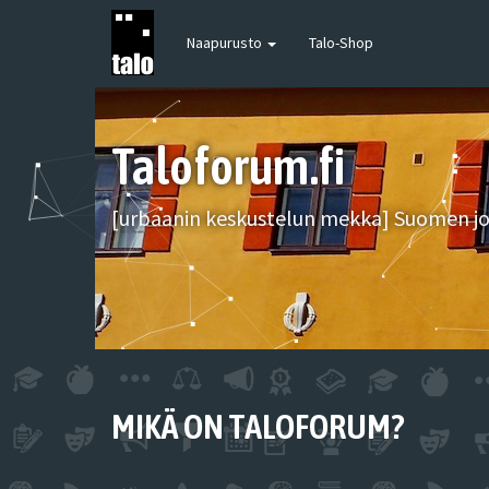
Naapurusto
Talo-Shop
Taloforum.fi
[urbaanin keskustelun mekka] Suomen joh
MIKÄ ON TALOFORUM?