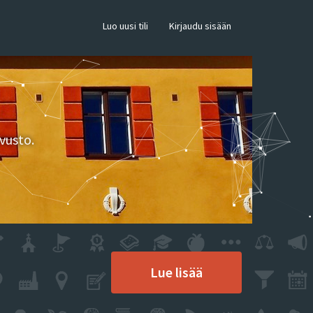
×
Luo uusi tili
Kirjaudu sisään
vusto.
Lue lisää