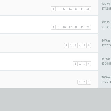
222 V
174284
1
…
11
12
13
14
15
295 V
211330
1
…
16
17
18
19
20
86 Va
124277
1
2
3
4
5
6
54 Va
83148 
1
2
3
4
30 Va
53251 
1
2
3