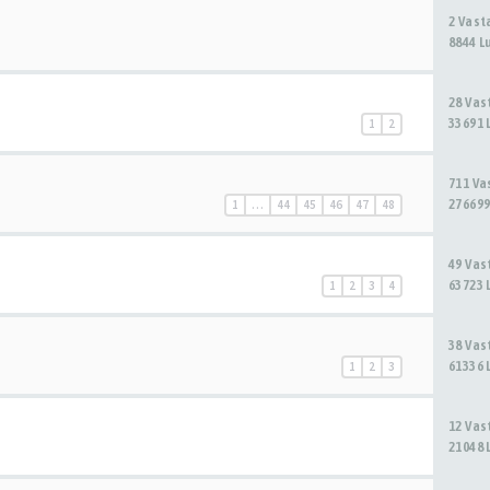
2 Vas
8844 L
28 Va
33691 
1
2
711 V
276699
1
…
44
45
46
47
48
49 Va
63723 
1
2
3
4
38 Va
61336 
1
2
3
12 Va
21048 