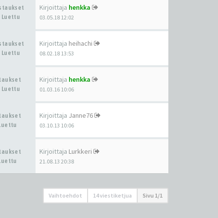
Kirjoittaja
henkka
astaukset
 Luettu
03.05.18 12:02
Kirjoittaja
heihachi
astaukset
 Luettu
08.02.18 13:53
Kirjoittaja
henkka
staukset
 Luettu
01.03.16 10:06
Kirjoittaja
Janne76
staukset
Luettu
03.10.13 10:06
Kirjoittaja
Lurkkeri
staukset
Luettu
21.08.13 20:38
Vaihtoehdot
14 viestiketjua
Sivu
1
/
1