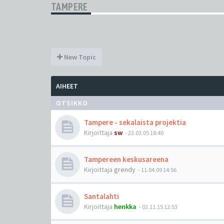
TAMPERE
New Topic
AIHEET
OTSIKKO
Tampere - sekalaista projektia
Kirjoittaja
sw
-
23.03.05 18:40
Tampereen keskusareena
Kirjoittaja
grendy
-
11.04.09 14:56
Santalahti
Kirjoittaja
henkka
-
02.11.15 12:53