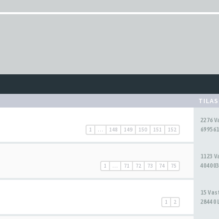
TILA
2276 
699561
1
…
148
149
150
151
152
1123 
404003
1
…
71
72
73
74
75
15 Va
28440 
1
2