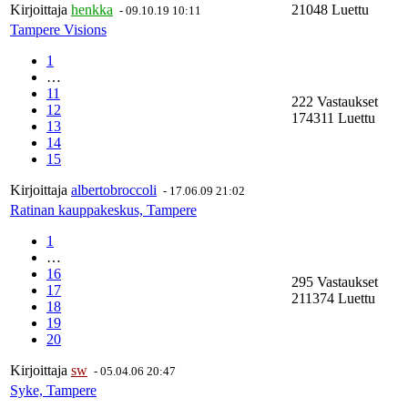
Kirjoittaja
henkka
21048 Luettu
-
09.10.19 10:11
Tampere Visions
1
…
11
222 Vastaukset
12
174311 Luettu
13
14
15
Kirjoittaja
albertobroccoli
-
17.06.09 21:02
Ratinan kauppakeskus, Tampere
1
…
16
295 Vastaukset
17
211374 Luettu
18
19
20
Kirjoittaja
sw
-
05.04.06 20:47
Syke, Tampere