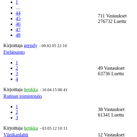
1
…
44
711 Vastaukset
45
276732 Luettu
46
47
48
Kirjoittaja
grendy
-
09.02.05 22:10
Eteläpuisto
1
2
49 Vastaukset
3
63736 Luettu
4
Kirjoittaja
henkka
-
16.04.15 08:41
Ratinan toimistotalo
1
38 Vastaukset
2
61341 Luettu
3
Kirjoittaja
henkka
-
03.05.12 10:11
Viinikanlahti
12 Vastaukset