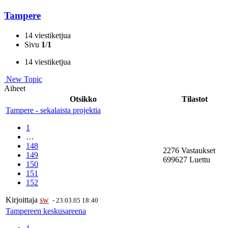
Tampere
14 viestiketjua
Sivu
1
/
1
14 viestiketjua
New Topic
Aiheet
Otsikko
Tilastot
Tampere - sekalaista projektia
1
…
148
2276 Vastaukset
149
699627 Luettu
150
151
152
Kirjoittaja
sw
-
23.03.05 18:40
Tampereen keskusareena