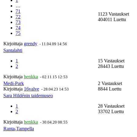
1
…
71
1123 Vastaukset
72
404011 Luettu
73
74
75
Kirjoittaja
grendy
-
11.04.09 14:56
Santalahti
1
15 Vastaukset
2
28443 Luettu
Kirjoittaja
henkka
-
02.11.15 12:53
Medi-Park
2 Vastaukset
Kirjoittaja
16valve
8844 Luettu
-
28.04.23 14:53
Sara Hildénin taidemuseo
1
28 Vastaukset
2
33702 Luettu
Kirjoittaja
henkka
-
30.04.20 08:55
Ranta-Tampella