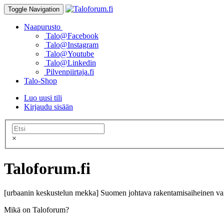
Toggle Navigation
Naapurusto
Talo@Facebook
Talo@Instagram
Talo@Youtube
Talo@Linkedin
Pilvenpiirtaja.fi
Talo-Shop
Luo uusi tili
Kirjaudu sisään
×
Taloforum.fi
[urbaanin keskustelun mekka] Suomen johtava rakentamisaiheinen val
Mikä on Taloforum?