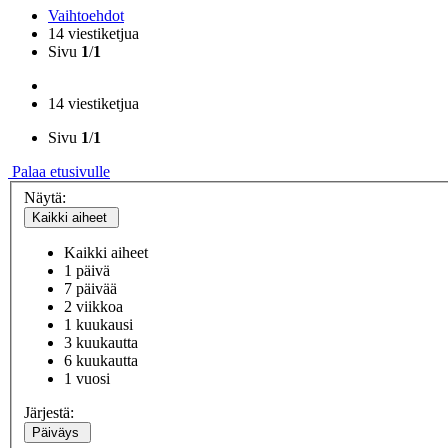
Vaihtoehdot
14 viestiketjua
Sivu
1
/
1
14 viestiketjua
Sivu
1
/
1
Palaa etusivulle
Näytä:
Kaikki aiheet
Kaikki aiheet
1 päivä
7 päivää
2 viikkoa
1 kuukausi
3 kuukautta
6 kuukautta
1 vuosi
Järjestä:
Päiväys