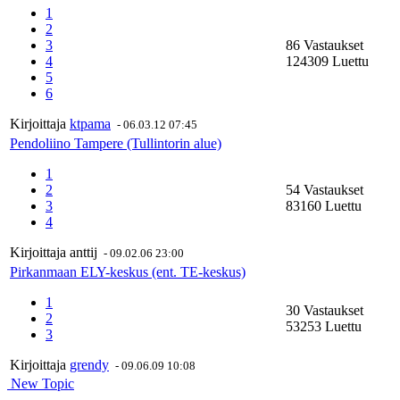
1
2
3
86 Vastaukset
4
124309 Luettu
5
6
Kirjoittaja
ktpama
-
06.03.12 07:45
Pendoliino Tampere (Tullintorin alue)
1
2
54 Vastaukset
3
83160 Luettu
4
Kirjoittaja
anttij
-
09.02.06 23:00
Pirkanmaan ELY-keskus (ent. TE-keskus)
1
30 Vastaukset
2
53253 Luettu
3
Kirjoittaja
grendy
-
09.06.09 10:08
New Topic