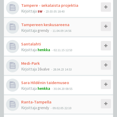
Tampere - sekalaista projektia
Kirjoittaja
sw
-
23.03.05 18:40
Tampereen keskusareena
Kirjoittaja
grendy
-
11.04.09 14:56
Santalahti
Kirjoittaja
henkka
-
02.11.15 12:53
Medi-Park
Kirjoittaja
16valve
-
28.04.23 14:53
Sara Hildénin taidemuseo
Kirjoittaja
henkka
-
30.04.20 08:55
Ranta-Tampella
Kirjoittaja
grendy
-
09.02.05 22:10