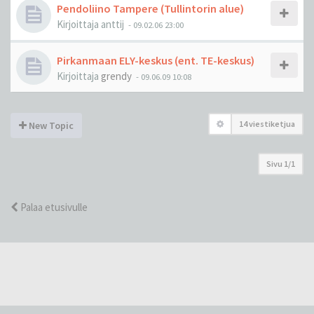
Pendoliino Tampere (Tullintorin alue)
Kirjoittaja
anttij
-
09.02.06 23:00
Pirkanmaan ELY-keskus (ent. TE-keskus)
Kirjoittaja
grendy
-
09.06.09 10:08
14 viestiketjua
New Topic
Sivu
1
/
1
Palaa etusivulle