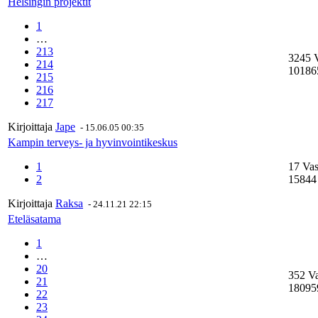
Helsingin projektit
1
…
213
3245 
214
10186
215
216
217
Kirjoittaja
Jape
-
15.06.05 00:35
Kampin terveys- ja hyvinvointikeskus
1
17 Vas
2
15844
Kirjoittaja
Raksa
-
24.11.21 22:15
Eteläsatama
1
…
20
352 V
21
18095
22
23