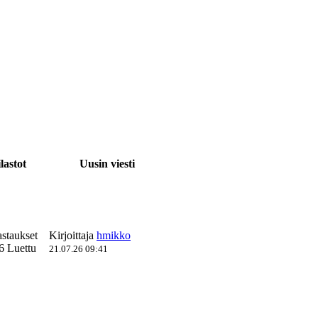
lastot
Uusin viesti
astaukset
Kirjoittaja
hmikko
6 Luettu
21.07.26 09:41