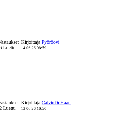
Vastaukset
Kirjoittaja
Pyöröovi
6 Luettu
14.06.26 08:59
Vastaukset
Kirjoittaja
CalvinDeHaan
2 Luettu
12.06.26 16:50