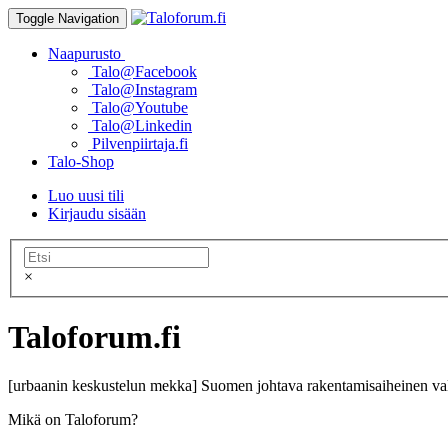
Toggle Navigation
Naapurusto
Talo@Facebook
Talo@Instagram
Talo@Youtube
Talo@Linkedin
Pilvenpiirtaja.fi
Talo-Shop
Luo uusi tili
Kirjaudu sisään
×
Taloforum.fi
[urbaanin keskustelun mekka] Suomen johtava rakentamisaiheinen val
Mikä on Taloforum?