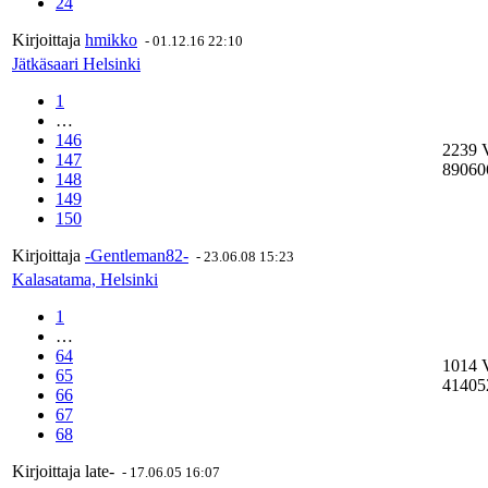
24
Kirjoittaja
hmikko
-
01.12.16 22:10
Jätkäsaari Helsinki
1
…
146
2239 
147
89060
148
149
150
Kirjoittaja
-Gentleman82-
-
23.06.08 15:23
Kalasatama, Helsinki
1
…
64
1014 
65
41405
66
67
68
Kirjoittaja
late-
-
17.06.05 16:07