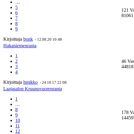
…
5
121 V
6
81061
7
8
9
Kirjoittaja
bonk
-
12.08.20 10:48
Hakaniemenranta
1
2
46 Vas
3
44818
4
Kirjoittaja
hmikko
-
24.10.17 22:08
Laajasalon Kruunuvuorenranta
1
…
8
178 V
9
14459
10
11
12