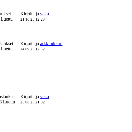
aukset
Kirjoittaja
veka
 Luettu
21.10.25 12:23
taukset
Kirjoittaja
arkkinikkari
 Luettu
24.09.25 12:52
astaukset
Kirjoittaja
veka
8 Luettu
25.08.25 21:02