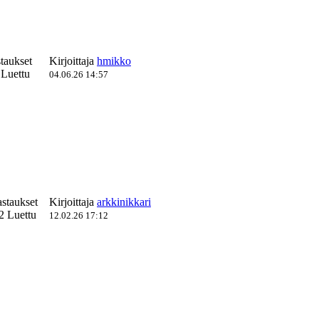
taukset
Kirjoittaja
hmikko
Luettu
04.06.26 14:57
astaukset
Kirjoittaja
arkkinikkari
2 Luettu
12.02.26 17:12