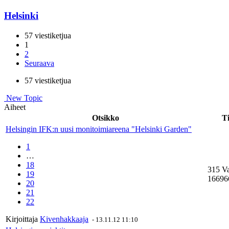
Helsinki
57 viestiketjua
1
2
Seuraava
57 viestiketjua
New Topic
Aiheet
Otsikko
Ti
Helsingin IFK:n uusi monitoimiareena "Helsinki Garden"
1
…
18
315 V
19
16696
20
21
22
Kirjoittaja
Kivenhakkaaja
-
13.11.12 11:10