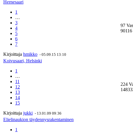
Hernesaari
1
…
3
97 Vas
4
90116 
5
6
7
Kirjoittaja
hmikko
-
05.09.15 13:10
Koivusaari, Helsinki
1
…
11
224 V
12
14833
13
14
15
Kirjoittaja
jukki
-
13.01.09 09:36
Elielinaukion täydennysrakentaminen
1