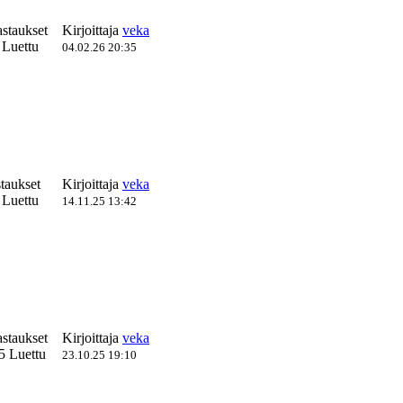
astaukset
Kirjoittaja
veka
 Luettu
04.02.26 20:35
taukset
Kirjoittaja
veka
 Luettu
14.11.25 13:42
astaukset
Kirjoittaja
veka
5 Luettu
23.10.25 19:10