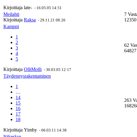
Kirjoittaja
late-
-
16.05.05 14:51
Meilahti
7 Vast
Kirjoittaja
Raksa
12350
-
29.11.21 08:26
Kamppi
1
2
62 Vas
3
64827
4
5
Kirjoittaja
OlliMolli
-
30.03.05 12:17
Täydennysrakentaminen
1
…
14
263 V
15
16826
16
17
18
Kirjoittaja
Yimby
-
06.03.11 14:38
Itäkeskus