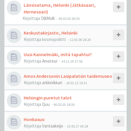
Länsisatama, Helsinki (Jätkäsaari,
Hernesaari)
Kirjoittaja
OlliMolli
-
09.02.05 00:30
Keskustakirjasto, Helsinki
Kirjoittaja
kosmopoliitti
-
12.03.08 20:20
Uusi Kannelmäki, mitä tapahtui?
Kirjoittaja
Amateur
-
14.11.19 17:56
Amos Andersonin Lasipalatsin taidemuseo
Kirjoittaja
arkkinikkari
-
20.01.15 10:31
Helsingin puretut talot
Kirjoittaja
Quu
-
06.02.05 18:30
Honkasuo
Kirjoittaja
Vantaakeijo
-
13.05.17 03:24