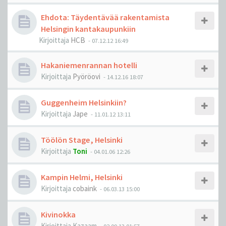
Ehdota: Täydentävää rakentamista
Helsingin kantakaupunkiin
Kirjoittaja
HCB
-
07.12.12 16:49
Hakaniemenrannan hotelli
Kirjoittaja
Pyöröovi
-
14.12.16 18:07
Guggenheim Helsinkiin?
Kirjoittaja
Jape
-
11.01.12 13:11
Töölön Stage, Helsinki
Kirjoittaja
Toni
-
04.01.06 12:26
Kampin Helmi, Helsinki
Kirjoittaja
cobaink
-
06.03.13 15:00
Kivinokka
Kirjoittaja
Kazaam