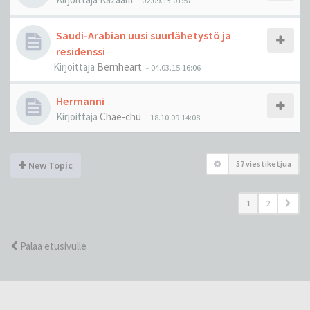
-
02.09.13 01:57
Saudi-Arabian uusi suurlähetystö ja
residenssi
Kirjoittaja
Bernheart
-
04.03.15 16:06
Hermanni
Kirjoittaja
Chae-chu
-
18.10.09 14:08
57 viestiketjua
New Topic
1
2
Palaa etusivulle