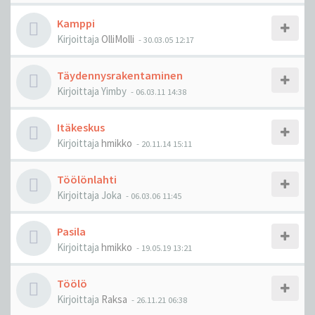
Kamppi
Kirjoittaja
OlliMolli
-
30.03.05 12:17
Täydennysrakentaminen
Kirjoittaja
Yimby
-
06.03.11 14:38
Itäkeskus
Kirjoittaja
hmikko
-
20.11.14 15:11
Töölönlahti
Kirjoittaja
Joka
-
06.03.06 11:45
Pasila
Kirjoittaja
hmikko
-
19.05.19 13:21
Töölö
Kirjoittaja
Raksa
-
26.11.21 06:38