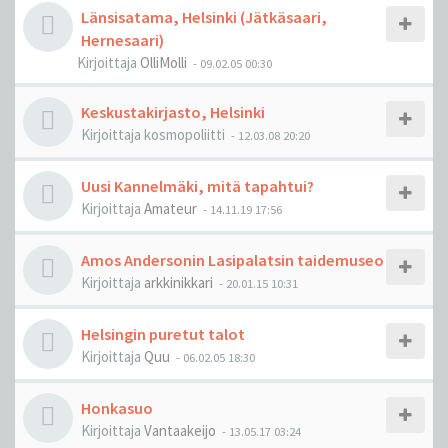
Länsisatama, Helsinki (Jätkäsaari,
Hernesaari)
Kirjoittaja
OlliMolli
-
09.02.05 00:30
Keskustakirjasto, Helsinki
Kirjoittaja
kosmopoliitti
-
12.03.08 20:20
Uusi Kannelmäki, mitä tapahtui?
Kirjoittaja
Amateur
-
14.11.19 17:56
Amos Andersonin Lasipalatsin taidemuseo
Kirjoittaja
arkkinikkari
-
20.01.15 10:31
Helsingin puretut talot
Kirjoittaja
Quu
-
06.02.05 18:30
Honkasuo
Kirjoittaja
Vantaakeijo
-
13.05.17 03:24