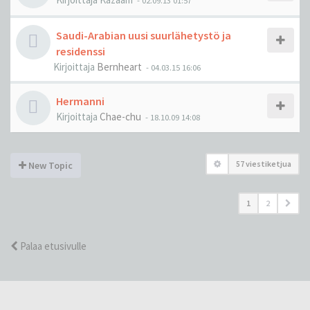
-
02.09.13 01:57
Saudi-Arabian uusi suurlähetystö ja
residenssi
Kirjoittaja
Bernheart
-
04.03.15 16:06
Hermanni
Kirjoittaja
Chae-chu
-
18.10.09 14:08
57 viestiketjua
New Topic
1
2
Palaa etusivulle