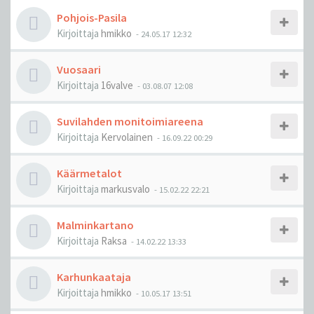
Pohjois-Pasila
Kirjoittaja
hmikko
-
24.05.17 12:32
Vuosaari
Kirjoittaja
16valve
-
03.08.07 12:08
Suvilahden monitoimiareena
Kirjoittaja
Kervolainen
-
16.09.22 00:29
Käärmetalot
Kirjoittaja
markusvalo
-
15.02.22 22:21
Malminkartano
Kirjoittaja
Raksa
-
14.02.22 13:33
Karhunkaataja
Kirjoittaja
hmikko
-
10.05.17 13:51