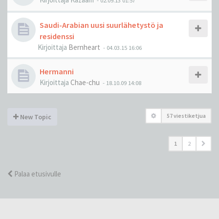
-
02.09.13 01:57
Saudi-Arabian uusi suurlähetystö ja
residenssi
Kirjoittaja
Bernheart
-
04.03.15 16:06
Hermanni
Kirjoittaja
Chae-chu
-
18.10.09 14:08
57 viestiketjua
New Topic
1
2
Palaa etusivulle