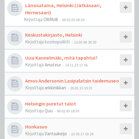
Länsisatama, Helsinki (Jätkäsaari,
Hernesaari)
Kirjoittaja
OlliMolli
-
09.02.05 00:30
Keskustakirjasto, Helsinki
Kirjoittaja
kosmopoliitti
-
12.03.08 20:20
Uusi Kannelmäki, mitä tapahtui?
Kirjoittaja
Amateur
-
14.11.19 17:56
Amos Andersonin Lasipalatsin taidemuseo
Kirjoittaja
arkkinikkari
-
20.01.15 10:31
Helsingin puretut talot
Kirjoittaja
Quu
-
06.02.05 18:30
Honkasuo
Kirjoittaja
Vantaakeijo
-
13.05.17 03:24