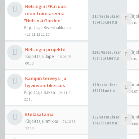
Helsingin IFK:n uusi
monitoimiareena
Kirjo
315 Vastaukset
"Helsinki Garden"
167408 Luettu
21.07.
Kirjoittaja
Kivenhakkaaja
-
13.11.12 11:10
Helsingin projektit
Kirjo
3245 Vastaukset
Kirjoittaja
Jape
-
15.06.05
1019683 Luettu
20.07.
00:35
Kampin terveys- ja
Kirjo
hyvinvointikeskus
17 Vastaukset
15971 Luettu
10.07.
Kirjoittaja
Raksa
-
24.11.21
22:15
Eteläsatama
Kirjo
352 Vastaukset
Kirjoittaja
hmikko
-
01.12.16
181296 Luettu
14.06.
22:10