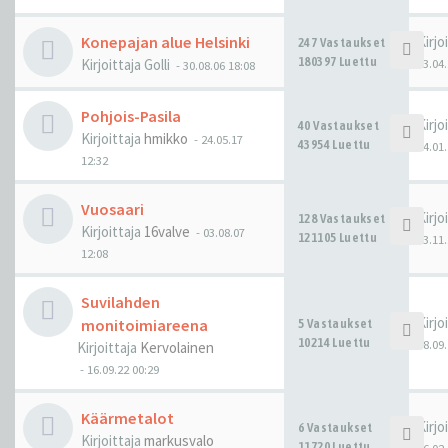
Konepajan alue Helsinki
Kirjo
247 Vastaukset
180397 Luettu
Kirjoittaja
Golli
13.04.
-
30.08.06 18:08
Pohjois-Pasila
Kirjo
40 Vastaukset
Kirjoittaja
hmikko
-
24.05.17
43954 Luettu
24.01.
12:32
Vuosaari
Kirjo
128 Vastaukset
Kirjoittaja
16valve
-
03.08.07
121105 Luettu
13.11.
12:08
Suvilahden
Kirjo
monitoimiareena
5 Vastaukset
10214 Luettu
18.09.
Kirjoittaja
Kervolainen
-
16.09.22 00:29
Käärmetalot
Kirjo
6 Vastaukset
Kirjoittaja
markusvalo
11720 Luettu