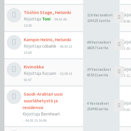
Töölön Stage, Helsinki
Kirjo
116 Vastaukset
Kirjoittaja
Toni
-
04.01.06
124123 Luettu
29.08.
12:26
Kampin Helmi, Helsinki
Kirjo
48 Vastaukset
Kirjoittaja
cobaink
-
06.03.13
68257 Luettu
01.05.
15:00
Kivinokka
Kirjo
29 Vastaukset
Kirjoittaja
Kazaam
-
02.09.13
43551 Luettu
17.11.
01:57
Saudi-Arabian uusi
suurlähetystö ja
Kirjo
4 Vastaukset
residenssi
23498 Luettu
05.03.
Kirjoittaja
Bernheart
-
04.03.15 16:06