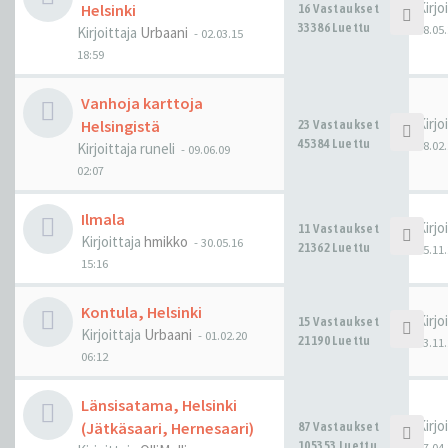
Kirjo
Helsinki
16 Vastaukset
33386 Luettu
08.05.
Kirjoittaja
Urbaani
-
02.03.15
18:59
Vanhoja karttoja
Kirjo
Helsingistä
23 Vastaukset
45384 Luettu
18.02.
Kirjoittaja
runeli
-
09.06.09
02:07
Ilmala
Kirjo
11 Vastaukset
Kirjoittaja
hmikko
-
30.05.16
21362 Luettu
25.11.
15:16
Kontula, Helsinki
Kirjo
15 Vastaukset
Kirjoittaja
Urbaani
-
01.02.20
21190 Luettu
03.11.
06:12
Länsisatama, Helsinki
Kirjo
(Jätkäsaari, Hernesaari)
87 Vastaukset
105353 Luettu
07.04.