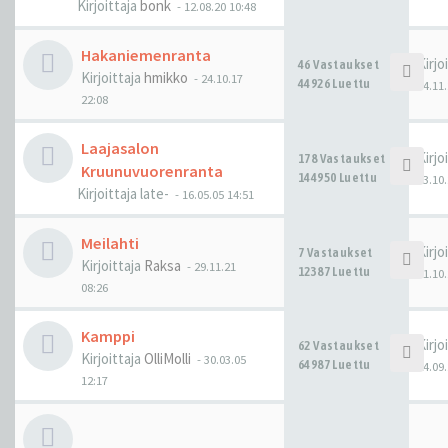
Kirjoittaja
bonk
-
12.08.20 10:48
Hakaniemenranta
Kirjo
46 Vastaukset
Kirjoittaja
hmikko
-
24.10.17
44926 Luettu
14.11.
22:08
Laajasalon
Kirjo
178 Vastaukset
Kruunuvuorenranta
144950 Luettu
23.10.
Kirjoittaja
late-
-
16.05.05 14:51
Meilahti
Kirjo
7 Vastaukset
Kirjoittaja
Raksa
-
29.11.21
12387 Luettu
21.10.
08:26
Kamppi
Kirjo
62 Vastaukset
Kirjoittaja
OlliMolli
-
30.03.05
64987 Luettu
24.09.
12:17