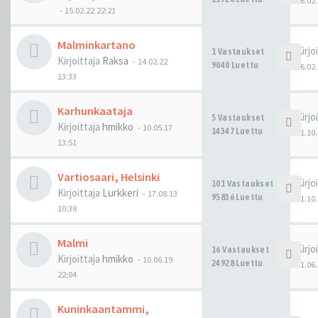
16.02.
-
15.02.22 22:21
Malminkartano
Kirjo
1 Vastaukset
Kirjoittaja
Raksa
-
14.02.22
9040 Luettu
16.02.
13:33
Karhunkaataja
Kirjo
5 Vastaukset
Kirjoittaja
hmikko
-
10.05.17
14347 Luettu
31.10.
13:51
Vartiosaari, Helsinki
Kirjo
101 Vastaukset
Kirjoittaja
Lurkkeri
-
17.08.13
95836 Luettu
01.10.
10:38
Malmi
Kirjo
16 Vastaukset
Kirjoittaja
hmikko
-
10.06.19
24928 Luettu
01.06.
22:04
Kuninkaantammi,