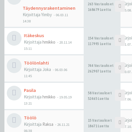
Kirjo
263 Vastaukset
Täydennysrakentaminen
168679 Luettu
25.08.
Kirjoittaja
Yimby
-
06.03.11
14:38
Itäkeskus
Kirjo
154 Vastaukset
Kirjoittaja
hmikko
-
20.11.14
117993 Luettu
31.07.
15:11
Töölönlahti
Kirjo
744 Vastaukset
Kirjoittaja
Joka
-
06.03.06
262907 Luettu
20.07.
11:45
Pasila
Kirjo
58 Vastaukset
Kirjoittaja
hmikko
-
19.05.19
52465 Luettu
27.06.
13:21
Töölö
Kirjo
15 Vastaukset
Kirjoittaja
Raksa
-
26.11.21
18671 Luettu
17.10.
06:38