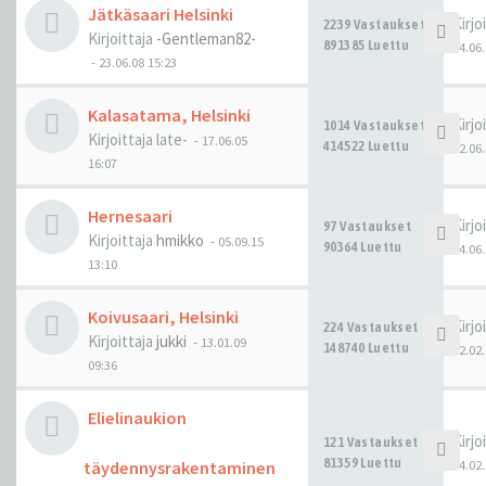
Jätkäsaari Helsinki
Kirjo
2239 Vastaukset
Kirjoittaja
-Gentleman82-
891385 Luettu
14.06.
-
23.06.08 15:23
Kalasatama, Helsinki
Kirjo
1014 Vastaukset
Kirjoittaja
late-
-
17.06.05
414522 Luettu
12.06.
16:07
Hernesaari
Kirjo
97 Vastaukset
Kirjoittaja
hmikko
-
05.09.15
90364 Luettu
04.06.
13:10
Koivusaari, Helsinki
Kirjo
224 Vastaukset
Kirjoittaja
jukki
-
13.01.09
148740 Luettu
12.02.
09:36
Elielinaukion
Kirjo
121 Vastaukset
81359 Luettu
04.02.
täydennysrakentaminen