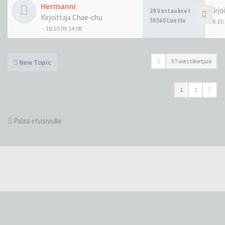
Hermanni
Kirjo
28 Vastaukset
Kirjoittaja
Chae-chu
50560 Luettu
08.10.
-
18.10.09 14:08
57 viestiketjua
New Topic
1
2
Palaa etusivulle