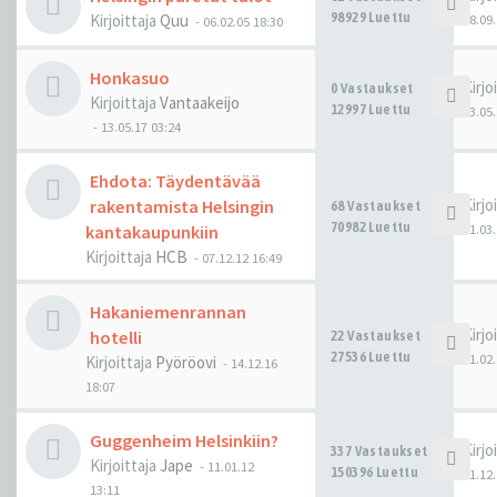
98929 Luettu
Kirjoittaja
Quu
08.09.
-
06.02.05 18:30
Honkasuo
Kirjo
0 Vastaukset
Kirjoittaja
Vantaakeijo
12997 Luettu
13.05.
-
13.05.17 03:24
Ehdota: Täydentävää
Kirjo
rakentamista Helsingin
68 Vastaukset
70982 Luettu
11.03.
kantakaupunkiin
Kirjoittaja
HCB
-
07.12.12 16:49
Hakaniemenrannan
Kirjo
hotelli
22 Vastaukset
27536 Luettu
01.02.
Kirjoittaja
Pyöröovi
-
14.12.16
18:07
Guggenheim Helsinkiin?
Kirjo
337 Vastaukset
Kirjoittaja
Jape
-
11.01.12
150396 Luettu
21.12.
13:11