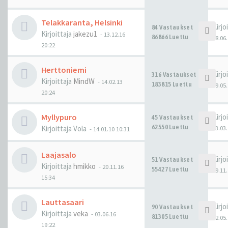
Telakkaranta, Helsinki
Kirjo
84 Vastaukset
Kirjoittaja
jakezu1
-
13.12.16
86866 Luettu
18.06.
20:22
Herttoniemi
Kirjo
316 Vastaukset
Kirjoittaja
MindW
-
14.02.13
183815 Luettu
19.05.
20:24
Myllypuro
Kirjo
45 Vastaukset
62550 Luettu
Kirjoittaja
Vola
03.03.
-
14.01.10 10:31
Laajasalo
Kirjo
51 Vastaukset
Kirjoittaja
hmikko
-
20.11.16
55427 Luettu
29.11.
15:34
Lauttasaari
Kirjo
90 Vastaukset
Kirjoittaja
veka
-
03.06.16
81305 Luettu
12.05.
19:22