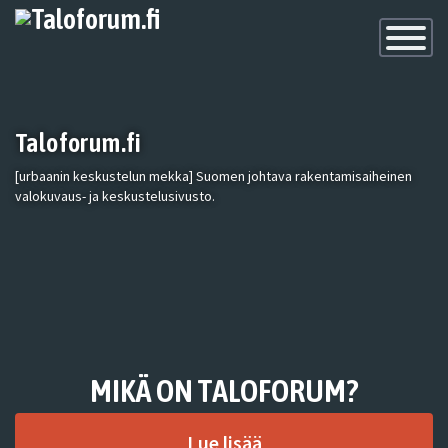
Toggle
Navigatio
Taloforum.fi
[urbaanin keskustelun mekka] Suomen johtava rakentamisaiheinen
valokuvaus- ja keskustelusivusto.
MIKÄ ON TALOFORUM?
Lue lisää