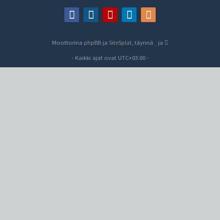
Moottorina
phpBB
ja
SiteSplat
, täynnä
ja
- Kaikki ajat ovat
UTC+03:00
-