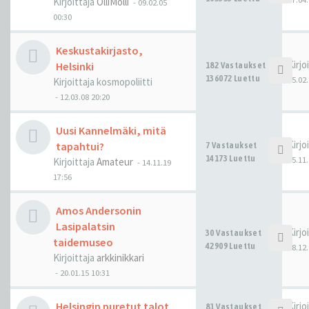
Kirjoittaja
OlliMolli
-
09.02.05
00:30
Keskustakirjasto,
Kirjo
Helsinki
182 Vastaukset
136072 Luettu
05.02.
Kirjoittaja
kosmopoliitti
-
12.03.08 20:20
Uusi Kannelmäki, mitä
Kirjo
tapahtui?
7 Vastaukset
14173 Luettu
15.11.
Kirjoittaja
Amateur
-
14.11.19
17:56
Amos Andersonin
Lasipalatsin
Kirjo
30 Vastaukset
taidemuseo
42909 Luettu
28.12.
Kirjoittaja
arkkinikkari
-
20.01.15 10:31
Helsingin puretut talot
Kirjo
81 Vastaukset