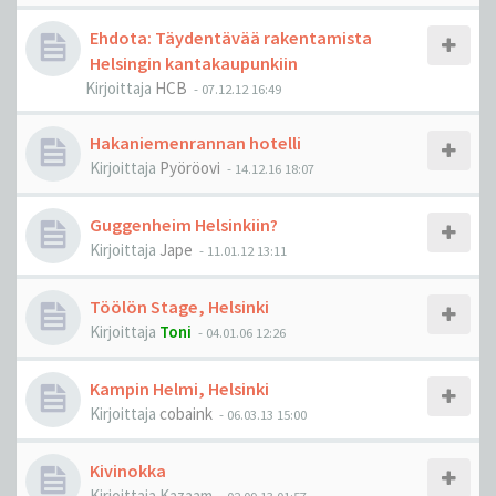
Ehdota: Täydentävää rakentamista
Helsingin kantakaupunkiin
Kirjoittaja
HCB
-
07.12.12 16:49
Hakaniemenrannan hotelli
Kirjoittaja
Pyöröovi
-
14.12.16 18:07
Guggenheim Helsinkiin?
Kirjoittaja
Jape
-
11.01.12 13:11
Töölön Stage, Helsinki
Kirjoittaja
Toni
-
04.01.06 12:26
Kampin Helmi, Helsinki
Kirjoittaja
cobaink
-
06.03.13 15:00
Kivinokka
Kirjoittaja
Kazaam