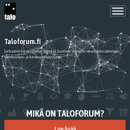
Toggle
Navigatio
Taloforum.fi
[urbaanin keskustelun mekka] Suomen johtava rakentamisaiheinen
valokuvaus- ja keskustelusivusto.
MIKÄ ON TALOFORUM?
Lue lisää