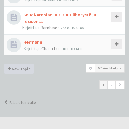
-
02.09.13 01:57
Saudi-Arabian uusi suurlähetystö ja
residenssi
Kirjoittaja
Bernheart
-
04.03.15 16:06
Hermanni
Kirjoittaja
Chae-chu
-
18.10.09 14:08
57 viestiketjua
New Topic
1
2
Palaa etusivulle