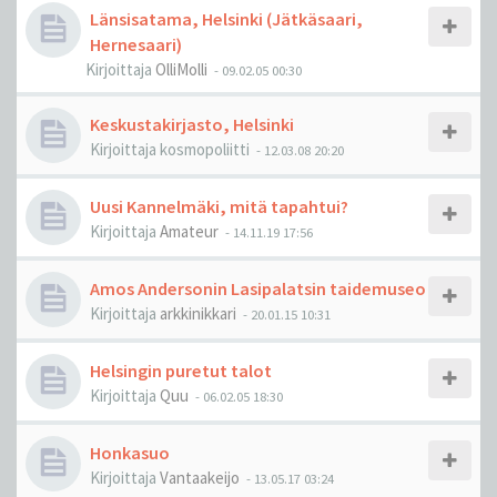
Länsisatama, Helsinki (Jätkäsaari,
Hernesaari)
Kirjoittaja
OlliMolli
-
09.02.05 00:30
Keskustakirjasto, Helsinki
Kirjoittaja
kosmopoliitti
-
12.03.08 20:20
Uusi Kannelmäki, mitä tapahtui?
Kirjoittaja
Amateur
-
14.11.19 17:56
Amos Andersonin Lasipalatsin taidemuseo
Kirjoittaja
arkkinikkari
-
20.01.15 10:31
Helsingin puretut talot
Kirjoittaja
Quu
-
06.02.05 18:30
Honkasuo
Kirjoittaja
Vantaakeijo
-
13.05.17 03:24