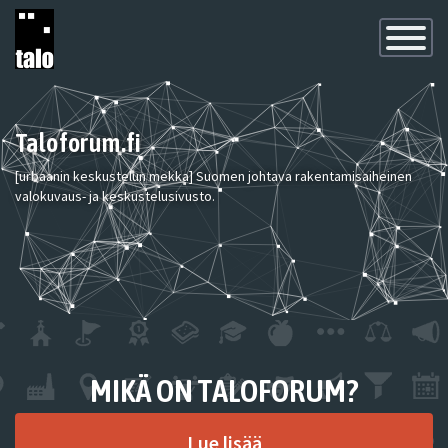
Toggle
Navigatio
Taloforum.fi
[urbaanin keskustelun mekka] Suomen johtava rakentamisaiheinen
valokuvaus- ja keskustelusivusto.
MIKÄ ON TALOFORUM?
Lue lisää