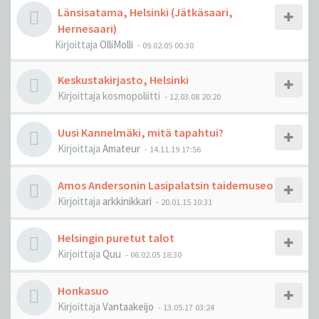
Länsisatama, Helsinki (Jätkäsaari,
Hernesaari)
Kirjoittaja
OlliMolli
-
09.02.05 00:30
Keskustakirjasto, Helsinki
Kirjoittaja
kosmopoliitti
-
12.03.08 20:20
Uusi Kannelmäki, mitä tapahtui?
Kirjoittaja
Amateur
-
14.11.19 17:56
Amos Andersonin Lasipalatsin taidemuseo
Kirjoittaja
arkkinikkari
-
20.01.15 10:31
Helsingin puretut talot
Kirjoittaja
Quu
-
06.02.05 18:30
Honkasuo
Kirjoittaja
Vantaakeijo
-
13.05.17 03:24