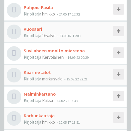
Pohjois-Pasila
Kirjoittaja
hmikko
-
24.05.17 12:32
Vuosaari
Kirjoittaja
16valve
-
03.08.07 12:08
Suvilahden monitoimiareena
Kirjoittaja
Kervolainen
-
16.09.22 00:29
Käärmetalot
Kirjoittaja
markusvalo
-
15.02.22 22:21
Malminkartano
Kirjoittaja
Raksa
-
14.02.22 13:33
Karhunkaataja
Kirjoittaja
hmikko
-
10.05.17 13:51