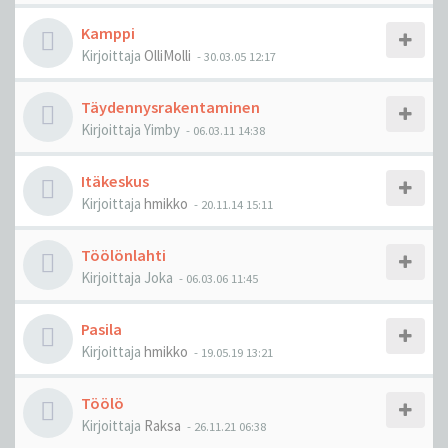
Kamppi
Kirjoittaja
OlliMolli
-
30.03.05 12:17
Täydennysrakentaminen
Kirjoittaja
Yimby
-
06.03.11 14:38
Itäkeskus
Kirjoittaja
hmikko
-
20.11.14 15:11
Töölönlahti
Kirjoittaja
Joka
-
06.03.06 11:45
Pasila
Kirjoittaja
hmikko
-
19.05.19 13:21
Töölö
Kirjoittaja
Raksa
-
26.11.21 06:38