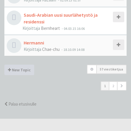
-
02.09.13 01:57
Saudi-Arabian uusi suurlähetystö ja
residenssi
Kirjoittaja
Bernheart
-
04.03.15 16:06
Hermanni
Kirjoittaja
Chae-chu
-
18.10.09 14:08
57 viestiketjua
New Topic
1
2
Palaa etusivulle