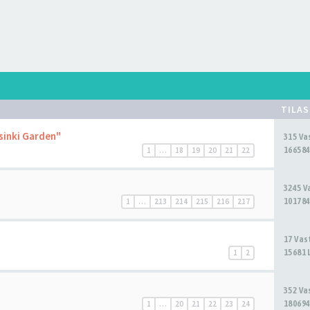
TILA
sinki Garden"
315 V
166584
1
…
18
19
20
21
22
3245 
101784
1
…
213
214
215
216
217
17 Va
15681 
1
2
352 V
180694
1
…
20
21
22
23
24