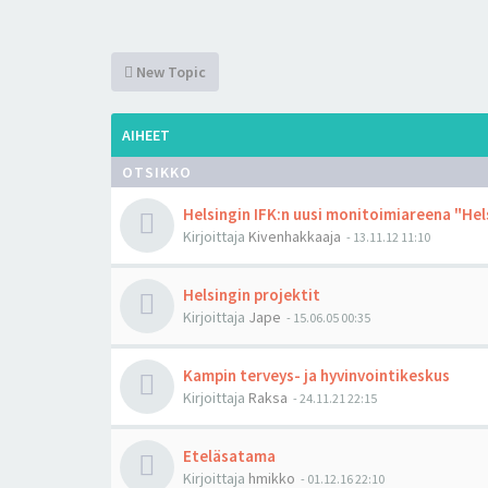
New Topic
AIHEET
OTSIKKO
Helsingin IFK:n uusi monitoimiareena "Hel
Kirjoittaja
Kivenhakkaaja
-
13.11.12 11:10
Helsingin projektit
Kirjoittaja
Jape
-
15.06.05 00:35
Kampin terveys- ja hyvinvointikeskus
Kirjoittaja
Raksa
-
24.11.21 22:15
Eteläsatama
Kirjoittaja
hmikko
-
01.12.16 22:10