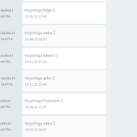
Kirjoittaja
hylje
staukset
Luettu
12.05.23 13:48
Kirjoittaja
veka
astaukset
 Luettu
13.04.23 19:37
Kirjoittaja
Inker1
staukset
Luettu
24.01.23 07:24
Kirjoittaja
arbs
astaukset
 Luettu
13.11.22 21:46
Kirjoittaja
Pyöröovi
taukset
Luettu
18.09.22 12:25
Kirjoittaja
veka
taukset
Luettu
16.02.22 18:57