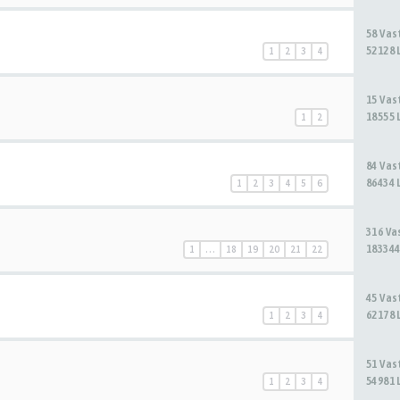
58 Va
52128 
1
2
3
4
15 Va
18555 
1
2
84 Va
86434 
1
2
3
4
5
6
316 V
183344
1
…
18
19
20
21
22
45 Va
62178 
1
2
3
4
51 Va
54981 
1
2
3
4