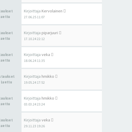
Kirjoittaja
Kervolainen
staukset
Luettu
27.06.25 11:07
Kirjoittaja
piparjuuri
staukset
Luettu
17.10.24 22:12
Kirjoittaja
veka
staukset
Luettu
18.06.24 11:35
Kirjoittaja
hmikko
astaukset
 Luettu
19.05.24 17:52
Kirjoittaja
hmikko
staukset
Luettu
03.03.24 23:24
Kirjoittaja
veka
staukset
Luettu
29.11.23 19:26