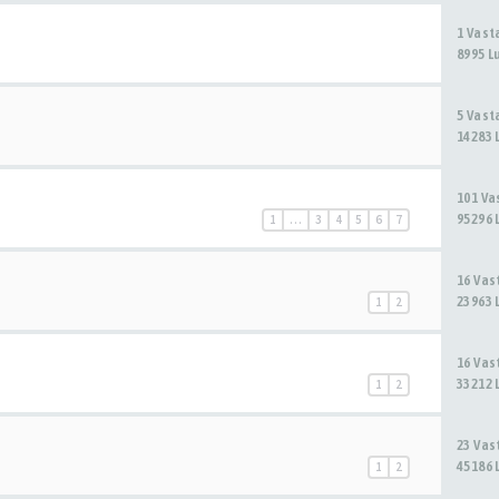
1 Vas
8995 L
5 Vas
14283 
101 V
95296 
1
…
3
4
5
6
7
16 Va
23963 
1
2
16 Va
33212 
1
2
23 Va
45186 
1
2