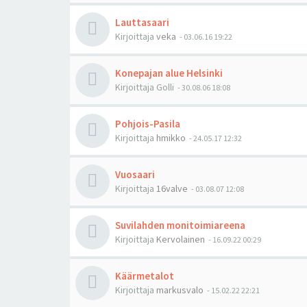
Lauttasaari
Kirjoittaja
veka
-
03.06.16 19:22
Konepajan alue Helsinki
Kirjoittaja
Golli
-
30.08.06 18:08
Pohjois-Pasila
Kirjoittaja
hmikko
-
24.05.17 12:32
Vuosaari
Kirjoittaja
16valve
-
03.08.07 12:08
Suvilahden monitoimiareena
Kirjoittaja
Kervolainen
-
16.09.22 00:29
Käärmetalot
Kirjoittaja
markusvalo
-
15.02.22 22:21