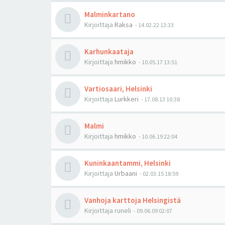
Malminkartano
Kirjoittaja
Raksa
-
14.02.22 13:33
Karhunkaataja
Kirjoittaja
hmikko
-
10.05.17 13:51
Vartiosaari, Helsinki
Kirjoittaja
Lurkkeri
-
17.08.13 10:38
Malmi
Kirjoittaja
hmikko
-
10.06.19 22:04
Kuninkaantammi, Helsinki
Kirjoittaja
Urbaani
-
02.03.15 18:59
Vanhoja karttoja Helsingistä
Kirjoittaja
runeli
-
09.06.09 02:07