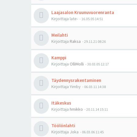
Laajasalon Kruunuvuorenranta
Kirjoittaja
late-
-
16.05.05 14:51
Meilahti
Kirjoittaja
Raksa
-
29.11.21 08:26
Kamppi
Kirjoittaja
OlliMolli
-
30.03.05 12:17
Täydennysrakentaminen
Kirjoittaja
Yimby
-
06.03.11 14:38
Itäkeskus
Kirjoittaja
hmikko
-
20.11.14 15:11
Töölönlahti
Kirjoittaja
Joka
-
06.03.06 11:45