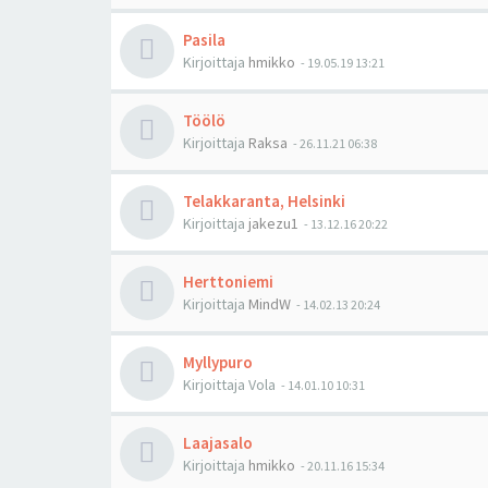
Pasila
Kirjoittaja
hmikko
-
19.05.19 13:21
Töölö
Kirjoittaja
Raksa
-
26.11.21 06:38
Telakkaranta, Helsinki
Kirjoittaja
jakezu1
-
13.12.16 20:22
Herttoniemi
Kirjoittaja
MindW
-
14.02.13 20:24
Myllypuro
Kirjoittaja
Vola
-
14.01.10 10:31
Laajasalo
Kirjoittaja
hmikko
-
20.11.16 15:34