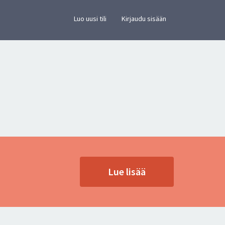
×
vusto.
Luo uusi tili
Kirjaudu sisään
Lue lisää