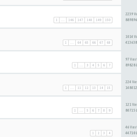
2239 
889896
1
…
146
147
148
149
150
1014 
413638
1
…
64
65
66
67
68
97 Va
89828 
1
…
3
4
5
6
7
224 V
148012
1
…
11
12
13
14
15
121 V
80715 
1
…
5
6
7
8
9
46 Va
44710 
1
2
3
4