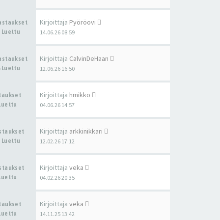
Kirjoittaja
Pyöröovi
Vastaukset
 Luettu
14.06.26 08:59
Kirjoittaja
CalvinDeHaan
Vastaukset
 Luettu
12.06.26 16:50
Kirjoittaja
hmikko
staukset
Luettu
04.06.26 14:57
Kirjoittaja
arkkinikkari
astaukset
 Luettu
12.02.26 17:12
Kirjoittaja
veka
astaukset
Luettu
04.02.26 20:35
Kirjoittaja
veka
staukset
Luettu
14.11.25 13:42