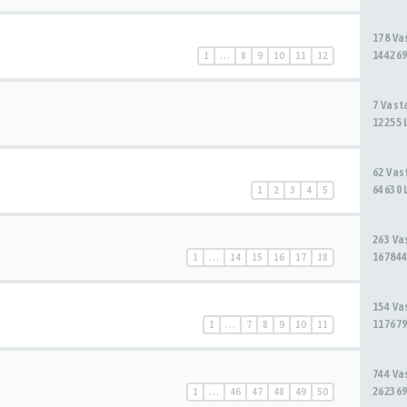
178 V
144269
1
…
8
9
10
11
12
7 Vas
12255 
62 Va
64630 
1
2
3
4
5
263 V
167844
1
…
14
15
16
17
18
154 V
117679
1
…
7
8
9
10
11
744 V
262369
1
…
46
47
48
49
50