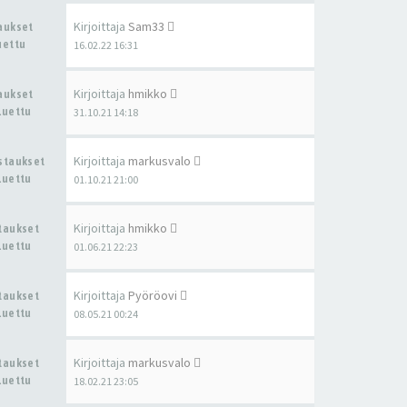
Kirjoittaja
Sam33
taukset
uettu
16.02.22 16:31
Kirjoittaja
hmikko
taukset
Luettu
31.10.21 14:18
Kirjoittaja
markusvalo
astaukset
Luettu
01.10.21 21:00
Kirjoittaja
hmikko
staukset
Luettu
01.06.21 22:23
Kirjoittaja
Pyöröovi
staukset
Luettu
08.05.21 00:24
Kirjoittaja
markusvalo
staukset
Luettu
18.02.21 23:05