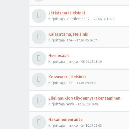
Jätkäsaari Helsinki
Kirjoittaja
-Gentleman82-
-
23.06.08 15:23
Kalasatama, Helsinki
Kirjoittaja
late-
-
17.06.05 16:07
Hernesaari
Kirjoittaja
hmikko
-
05.09.15 13:10
Koivusaari, Helsinki
Kirjoittaja
jukki
-
13.01.09 09:36
Elielinaukion täydennysrakentaminen
Kirjoittaja
bonk
-
12.08.20 10:48
Hakaniemenranta
Kirjoittaja
hmikko
-
24.10.17 22:08