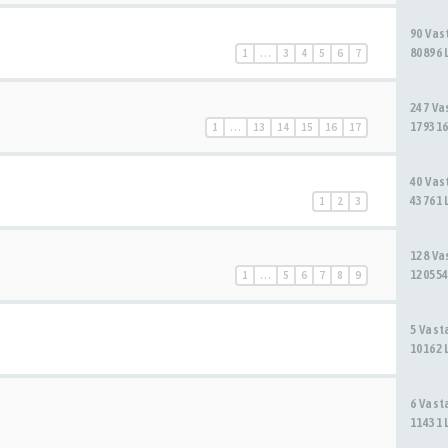
90 Va
80896 
1
…
3
4
5
6
7
247 V
179316
1
…
13
14
15
16
17
40 Va
43761 
1
2
3
128 V
120554
1
…
5
6
7
8
9
5 Vas
10162 
6 Vas
11431 