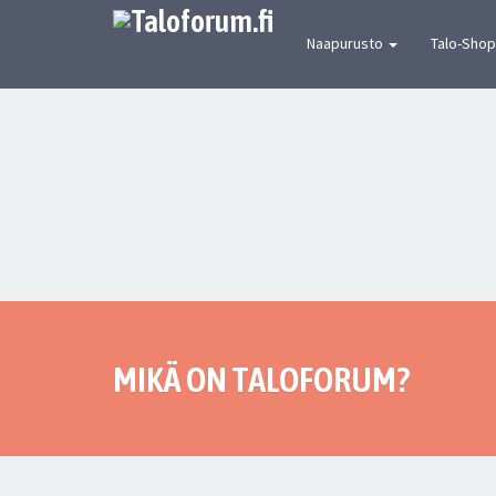
[urbaanin keskustelun mekka] Suomen joh
Naapurusto
Talo-Shop
MIKÄ ON TALOFORUM?