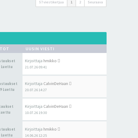
57 viestiketjua
1
2
Seuraava
STOT
UUSIN VIESTI
Kirjoittaja
hmikko
astaukset
 Luettu
21.07.26 09:41
Kirjoittaja
CalvinDeHaan
Vastaukset
9 Luettu
20.07.26 14:27
Kirjoittaja
CalvinDeHaan
staukset
Luettu
10.07.26 19:30
Kirjoittaja
hmikko
astaukset
 Luettu
14.06.26 12:25