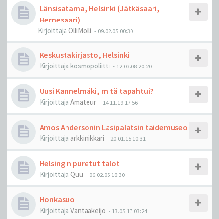
Länsisatama, Helsinki (Jätkäsaari,
Hernesaari)
Kirjoittaja
OlliMolli
-
09.02.05 00:30
Keskustakirjasto, Helsinki
Kirjoittaja
kosmopoliitti
-
12.03.08 20:20
Uusi Kannelmäki, mitä tapahtui?
Kirjoittaja
Amateur
-
14.11.19 17:56
Amos Andersonin Lasipalatsin taidemuseo
Kirjoittaja
arkkinikkari
-
20.01.15 10:31
Helsingin puretut talot
Kirjoittaja
Quu
-
06.02.05 18:30
Honkasuo
Kirjoittaja
Vantaakeijo
-
13.05.17 03:24