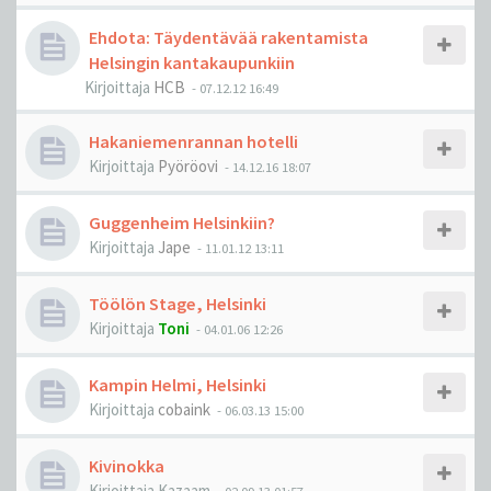
Ehdota: Täydentävää rakentamista
Helsingin kantakaupunkiin
Kirjoittaja
HCB
-
07.12.12 16:49
Hakaniemenrannan hotelli
Kirjoittaja
Pyöröovi
-
14.12.16 18:07
Guggenheim Helsinkiin?
Kirjoittaja
Jape
-
11.01.12 13:11
Töölön Stage, Helsinki
Kirjoittaja
Toni
-
04.01.06 12:26
Kampin Helmi, Helsinki
Kirjoittaja
cobaink
-
06.03.13 15:00
Kivinokka
Kirjoittaja
Kazaam