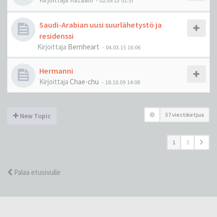
-
02.09.13 01:57
Saudi-Arabian uusi suurlähetystö ja
residenssi
Kirjoittaja
Bernheart
-
04.03.15 16:06
Hermanni
Kirjoittaja
Chae-chu
-
18.10.09 14:08
57 viestiketjua
New Topic
1
2
Palaa etusivulle