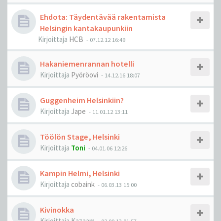
Ehdota: Täydentävää rakentamista
Helsingin kantakaupunkiin
Kirjoittaja
HCB
-
07.12.12 16:49
Hakaniemenrannan hotelli
Kirjoittaja
Pyöröovi
-
14.12.16 18:07
Guggenheim Helsinkiin?
Kirjoittaja
Jape
-
11.01.12 13:11
Töölön Stage, Helsinki
Kirjoittaja
Toni
-
04.01.06 12:26
Kampin Helmi, Helsinki
Kirjoittaja
cobaink
-
06.03.13 15:00
Kivinokka
Kirjoittaja
Kazaam