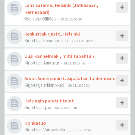
Länsisatama, Helsinki (Jätkäsaari,
Hernesaari)
Kirjoittaja
OlliMolli
-
09.02.05 00:30
Keskustakirjasto, Helsinki
Kirjoittaja
kosmopoliitti
-
12.03.08 20:20
Uusi Kannelmäki, mitä tapahtui?
Kirjoittaja
Amateur
-
14.11.19 17:56
Amos Andersonin Lasipalatsin taidemuseo
Kirjoittaja
arkkinikkari
-
20.01.15 10:31
Helsingin puretut talot
Kirjoittaja
Quu
-
06.02.05 18:30
Honkasuo
Kirjoittaja
Vantaakeijo
-
13.05.17 03:24