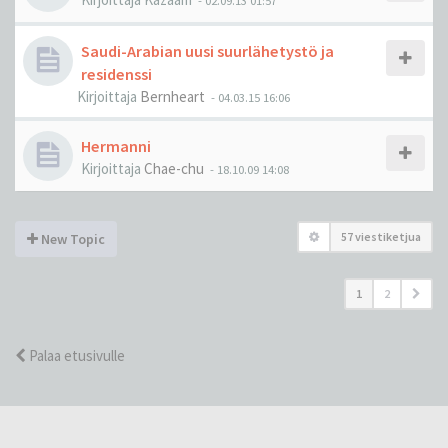
-
02.09.13 01:57
Saudi-Arabian uusi suurlähetystö ja
residenssi
Kirjoittaja
Bernheart
-
04.03.15 16:06
Hermanni
Kirjoittaja
Chae-chu
-
18.10.09 14:08
57 viestiketjua
New Topic
1
2
Palaa etusivulle