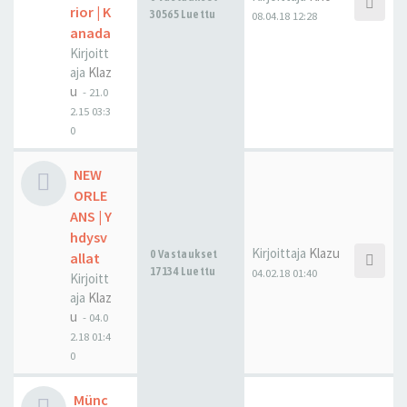
rior | K
30565 Luettu
08.04.18 12:28
anada
Kirjoitt
aja
Klaz
u
-
21.0
2.15 03:3
0
NEW
ORLE
ANS | Y
hdysv
Kirjoittaja
Klazu
0 Vastaukset
allat
17134 Luettu
04.02.18 01:40
Kirjoitt
aja
Klaz
u
-
04.0
2.18 01:4
0
Münc