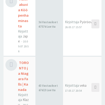
akuvi
a Köö
penha
minas
Kirjoittaja
Pyöröovi
36 Vastaukset
ta
47576 Luettu
26.03.17 15:57
Kirjoitt
aja
Jap
e
-
10.0
9.07 20:5
6
TORO
NTO j
a Niag
ara Fa
lls | Ka
Kirjoittaja
veka
43 Vastaukset
nada
67613 Luettu
17.03.17 20:54
Kirjoitt
aja
Klaz
u
-
09.0