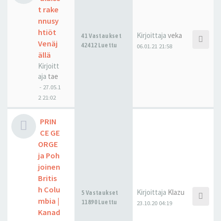
t rake
nnusy
htiöt
Kirjoittaja
veka
41 Vastaukset
Venäj
42412 Luettu
06.01.21 21:58
ällä
Kirjoitt
aja
tae
-
27.05.1
2 21:02
PRIN
CE GE
ORGE
ja Poh
joinen
Britis
h Colu
Kirjoittaja
Klazu
5 Vastaukset
mbia |
11890 Luettu
23.10.20 04:19
Kanad