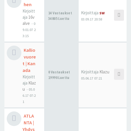
hen
Kirjoitt
Kirjoittaja
sw
14 Vastaukset
aja
16v
34805 Luettu
03.09.17 20:58
alve
-
0
9.01.07 2
3:15
Kallio
vuore
t | Kan
ada
Kirjoittaja
Klazu
0 Vastaukset
Kirjoitt
19990 Luettu
05.06.17 07:21
aja
Klaz
u
-
05.0
6.17 07:2
1
ATLA
NTA |
Yhdys