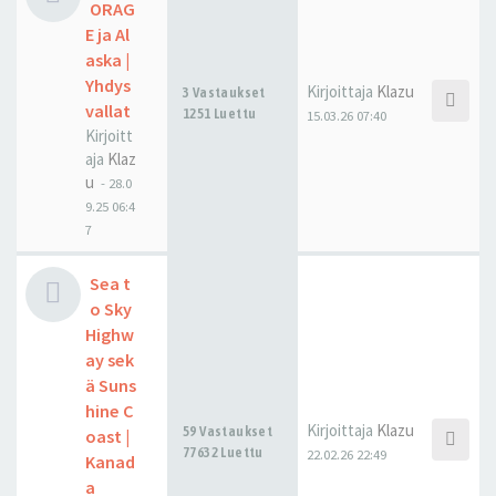
ORAG
E ja Al
aska |
Yhdys
Kirjoittaja
Klazu
3 Vastaukset
vallat
1251 Luettu
15.03.26 07:40
Kirjoitt
aja
Klaz
u
-
28.0
9.25 06:4
7
Sea t
o Sky
Highw
ay sek
ä Suns
hine C
Kirjoittaja
Klazu
59 Vastaukset
oast |
77632 Luettu
22.02.26 22:49
Kanad
a