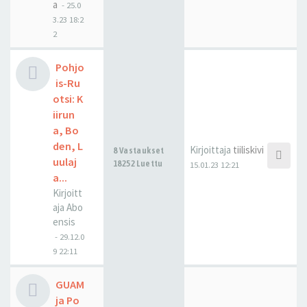
a
-
25.0
3.23 18:2
2
Pohjo
is-Ru
otsi: K
iirun
a, Bo
den, L
Kirjoittaja
tiiliskivi
8 Vastaukset
uulaj
18252 Luettu
15.01.23 12:21
a...
Kirjoitt
aja
Abo
ensis
-
29.12.0
9 22:11
GUAM
ja Po