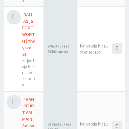
8
DALL
AS ja
FORT
WORT
H | Yhd
Kirjoittaja
Klazu
2 Vastaukset
ysvall
24502 Luettu
07.08.16 21:35
at
Kirjoitt
aja
Klaz
u
-
29.0
7.16 03:1
8
FRAN
KFUR
T AM
MAIN |
Kirjoittaja
Klazu
88 Vastaukset
Saksa