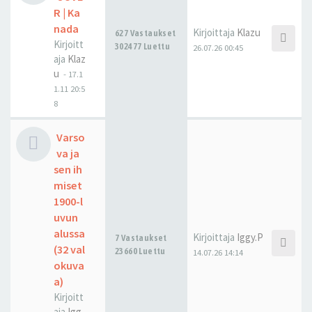
R | Ka
nada
Kirjoittaja
Klazu
627 Vastaukset
Kirjoitt
302477 Luettu
26.07.26 00:45
aja
Klaz
u
-
17.1
1.11 20:5
8
Varso
va ja
sen ih
miset
1900-l
uvun
alussa
Kirjoittaja
Iggy.P
7 Vastaukset
(32 val
23660 Luettu
14.07.26 14:14
okuva
a)
Kirjoitt
aja
Igg