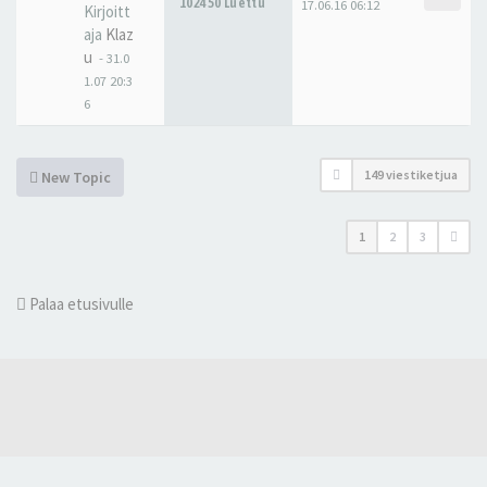
102450 Luettu
17.06.16 06:12
Kirjoitt
aja
Klaz
u
-
31.0
1.07 20:3
6
149 viestiketjua
New Topic
1
2
3
Palaa etusivulle