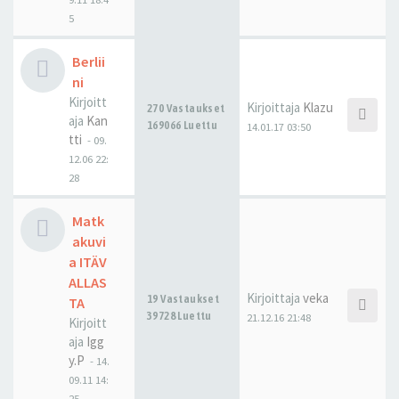
5
Berlii
ni
Kirjoitt
Kirjoittaja
Klazu
270 Vastaukset
aja
Kan
169066 Luettu
14.01.17 03:50
tti
-
09.
12.06 22:
28
Matk
akuvi
a ITÄV
ALLAS
Kirjoittaja
veka
19 Vastaukset
TA
39728 Luettu
21.12.16 21:48
Kirjoitt
aja
Igg
y.P
-
14.
09.11 14:
25