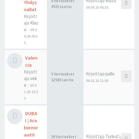
Kirjoittaja
Klazu
0 Vastaukset
Yhdys
9925 Luettu
09.04.20 06:35
vallat
Kirjoitt
aja
Klaz
u
-
09.0
4.20 06:3
5
Valen
cia
Kirjoitt
Kirjoittaja
pallo
5 Vastaukset
aja
vek
12583 Luettu
08.01.20 11:50
a
-
05.0
1.20 10:2
5
DUBA
I | Ara
biemir
aatit
Kirjoittaja
TurkuCubed
38 Vastaukset