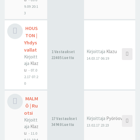
9.09 20:1
3
HOUS
TON |
Yhdys
vallat
Kirjoittaja
Klazu
1 Vastaukset
Kirjoitt
22405 Luettu
14.03.17 06:19
aja
Klaz
u
-
07.0
2.17 07:2
0
MALM
Ö | Ru
otsi
Kirjoittaja
Pyöröovi
17 Vastaukset
Kirjoitt
34940 Luettu
13.02.17 23:23
aja
Klaz
u
-
11.0
9.11 18:4