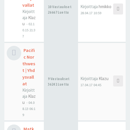
vallat
Kirjoittaja
hmikko
10 Vastaukset
Kirjoitt
26667 Luettu
28.04.17 10:59
aja
Klaz
u
-
02.1
0.15 21:3
7
Pacifi
c Nor
thwes
t | Yhd
ysvall
Kirjoittaja
Klazu
9 Vastaukset
at
36241 Luettu
17.04.17 04:45
Kirjoitt
aja
Klaz
u
-
04.0
8.13 06:1
9
Matk