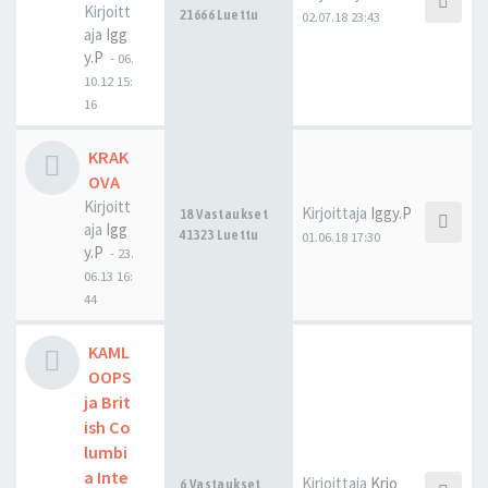
Kirjoitt
21666 Luettu
02.07.18 23:43
aja
Igg
y.P
-
06.
10.12 15:
16
KRAK
OVA
Kirjoitt
Kirjoittaja
Iggy.P
18 Vastaukset
aja
Igg
41323 Luettu
01.06.18 17:30
y.P
-
23.
06.13 16:
44
KAML
OOPS
ja Brit
ish Co
lumbi
a Inte
Kirjoittaja
Krio
6 Vastaukset