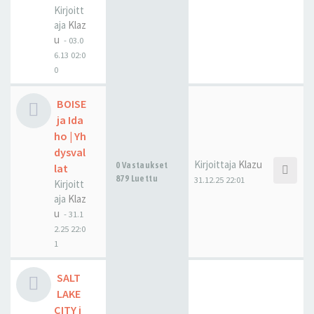
Kirjoitt
aja
Klaz
u
-
03.0
6.13 02:0
0
BOISE
ja Ida
ho | Yh
dysval
Kirjoittaja
Klazu
0 Vastaukset
lat
879 Luettu
31.12.25 22:01
Kirjoitt
aja
Klaz
u
-
31.1
2.25 22:0
1
SALT
LAKE
CITY j