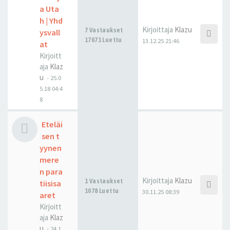
a Uta
h | Yhd
Kirjoittaja
Klazu
7 Vastaukset
ysvall
17071 Luettu
13.12.25 21:46
at
Kirjoitt
aja
Klaz
u
-
25.0
5.18 04:4
8
Eteläi
sen t
yynen
mere
n para
Kirjoittaja
Klazu
1 Vastaukset
tiisisa
1078 Luettu
30.11.25 08:39
aret
Kirjoitt
aja
Klaz
u
-
24.1