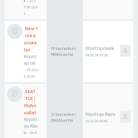
i
-
21.0
7.06 16:4
1
New Y
ork k
uvake
Kirjoittaja
bonk
79 Vastaukset
tju
98546 Luettu
04.05.24 19:20
Kirjoitt
aja
okl
-
01.09.0
6 22:53
SEAT
TLE |
Yhdys
vallat
Kirjoittaja
Klazu
11 Vastaukset
Kirjoitt
28610 Luettu
30.10.23 05:46
aja
Klaz
u
-
04.0