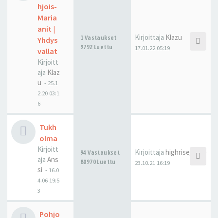
hjois-
Maria
anit |
Kirjoittaja
Klazu
1 Vastaukset
Yhdys
9792 Luettu
17.01.22 05:19
vallat
Kirjoitt
aja
Klaz
u
-
25.1
2.20 03:1
6
Tukh
olma
Kirjoitt
Kirjoittaja
highrisejonne
94 Vastaukset
aja
Ans
80970 Luettu
23.10.21 16:19
si
-
16.0
4.06 19:5
3
Pohjo