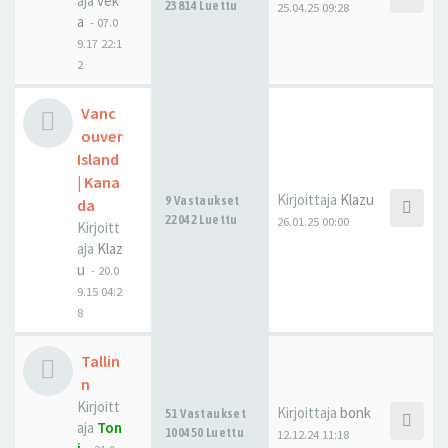
aja
vek
23814 Luettu
25.04.25 09:28
a
-
07.0
9.17 22:1
2
Vanc
ouver
Island
| Kana
Kirjoittaja
Klazu
9 Vastaukset
da
22042 Luettu
26.01.25 00:00
Kirjoitt
aja
Klaz
u
-
20.0
9.15 04:2
8
Tallin
n
Kirjoitt
Kirjoittaja
bonk
51 Vastaukset
aja
Ton
100450 Luettu
12.12.24 11:18