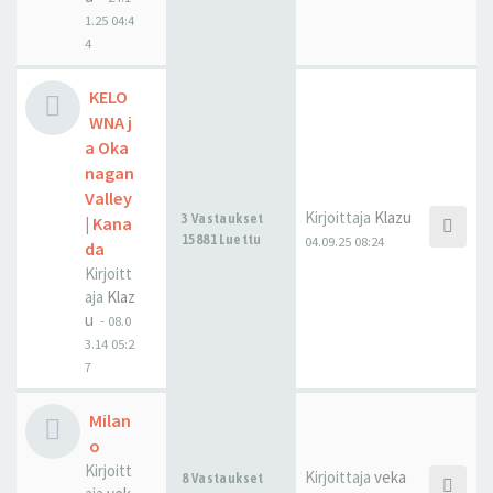
1.25 04:4
4
KELO
WNA j
a Oka
nagan
Valley
Kirjoittaja
Klazu
3 Vastaukset
| Kana
15881 Luettu
04.09.25 08:24
da
Kirjoitt
aja
Klaz
u
-
08.0
3.14 05:2
7
Milan
o
Kirjoitt
Kirjoittaja
veka
8 Vastaukset