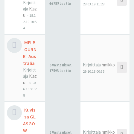
Kirjoitt
46789 Luettu
28.03.19 11:28
aja
Klaz
u
-
18.1
2.10 10:5
4
MELB
OURN
E | Aus
tralia
Kirjoittaja
hmikko
8 Vastaukset
Kirjoitt
17593 Luettu
29.10.18 00:35
aja
Klaz
u
-
01.0
6.10 21:2
8
Kuvis
sa GL
ASGO
W
Kirjoittaja
hmikko
6 Vastaukset