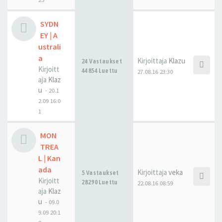
SYDN
EY | A
ustrali
a
Kirjoittaja
Klazu
24 Vastaukset
Kirjoitt
44854 Luettu
27.08.16 23:30
aja
Klaz
u
-
20.1
2.09 16:0
1
MON
TREA
L | Kan
ada
Kirjoittaja
veka
5 Vastaukset
Kirjoitt
28290 Luettu
22.08.16 08:59
aja
Klaz
u
-
09.0
9.09 20:1