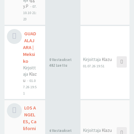
y.P
-
07.
10.10 21:
23
GUAD
ALAJ
ARA |
Meksi
Kirjoittaja
Klazu
0 Vastaukset
ko
482 Luettu
01.07.26 19:51
Kirjoitt
aja
Klaz
u
-
01.0
7.26 19:5
1
LOS A
NGEL
ES, Ca
liforni
Kirjoittaja
Klazu
6 Vastaukset