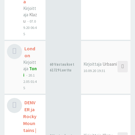
a
Kirjoitt
aja
Klaz
u
-
07.0
9.20 06:4
5
Lond
on
Kirjoitt
Kirjoittaja
Urbaani
60 Vastaukset
aja
Ton
61729 Luettu
10.09.20 19:31
i
-
20.1
2.05 01:4
5
DENV
ER ja
Rocky
Moun
tains |