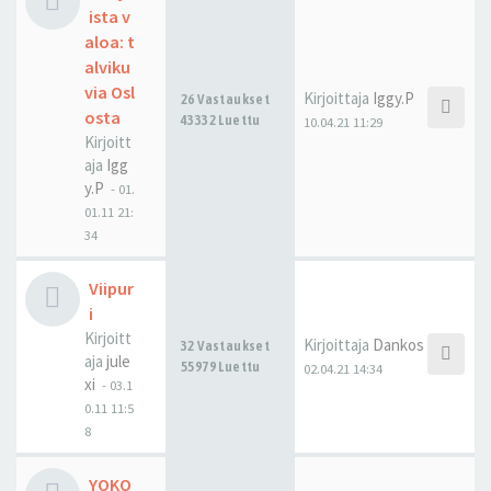
ista v
aloa: t
alviku
via Osl
Kirjoittaja
Iggy.P
26 Vastaukset
osta
43332 Luettu
10.04.21 11:29
Kirjoitt
aja
Igg
y.P
-
01.
01.11 21:
34
Viipur
i
Kirjoitt
Kirjoittaja
Dankos
32 Vastaukset
aja
jule
55979 Luettu
02.04.21 14:34
xi
-
03.1
0.11 11:5
8
YOKO