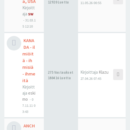
a, USA
12920 Luettu
11.05.26 00:55
Kirjoitt
aja
sw
-
31.03.1
5 12:10
KANA
DA - il
miöit
ä - ih
misiä
Kirjoittaja
Klazu
275 Vastaukset
- ihme
180416 Luettu
27.04.26 07:45
itä
Kirjoitt
aja
eski
mo
-
0
7.11.11 0
3:43
ANCH