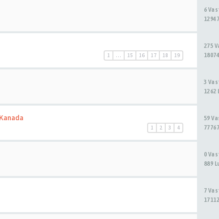
6 Va
12947
275 
18074
1
…
15
16
17
18
19
3 Va
1262 
 Kanada
59 V
77767
1
2
3
4
0 Va
889 L
7 Va
17112