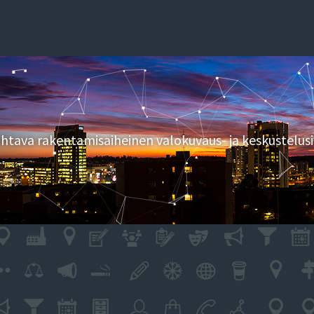
tava rakentamisaiheinen valokuvaus- ja keskustelusi