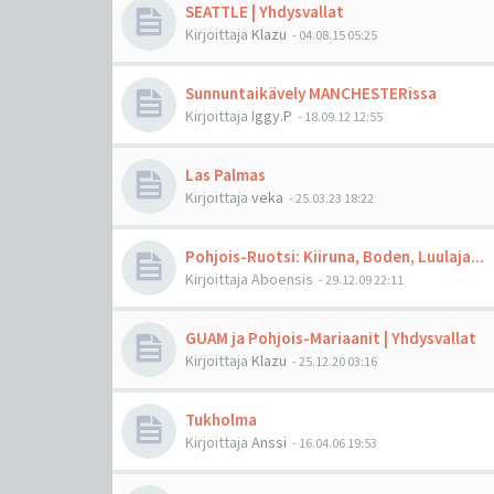
SEATTLE | Yhdysvallat
Kirjoittaja
Klazu
-
04.08.15 05:25
Sunnuntaikävely MANCHESTERissa
Kirjoittaja
Iggy.P
-
18.09.12 12:55
Las Palmas
Kirjoittaja
veka
-
25.03.23 18:22
Pohjois-Ruotsi: Kiiruna, Boden, Luulaja...
Kirjoittaja
Aboensis
-
29.12.09 22:11
GUAM ja Pohjois-Mariaanit | Yhdysvallat
Kirjoittaja
Klazu
-
25.12.20 03:16
Tukholma
Kirjoittaja
Anssi
-
16.04.06 19:53