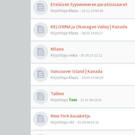
Eteläisen tyynenmeren paratiisisaaret
Kirjoittaja
Klazu
-
24.11.25 04:44
KELOWNA ja Okanagan Valley | Kanada
Kirjoittaja
Klazu
-
08.03.14 05:27
Milano
Kirjoittaja
veka
-
07.09.17 22:12
Vancouver Island | Kanada
Kirjoittaja
Klazu
-
20.09.15 04:28
Tallinn
Kirjoittaja
Toni
-
21.07.06 16:41
New York kuvaketju
Kirjoittaja
okl
-
01.09.06 22:53