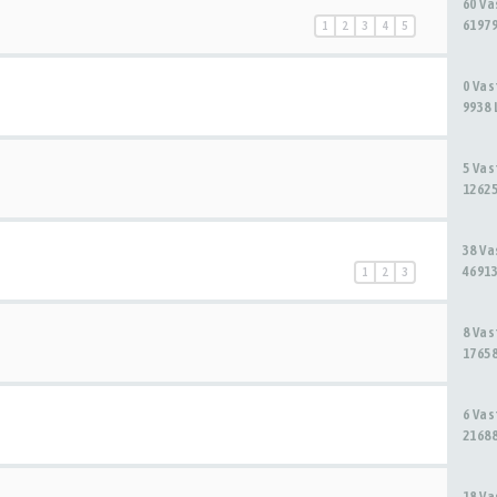
60 V
61979
1
2
3
4
5
0 Va
9938 
5 Va
12625
38 V
46913
1
2
3
8 Va
17658
6 Va
21688
18 V