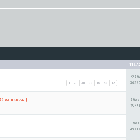
TIL
627 
30290
1
…
38
39
40
41
42
(32 valokuvaa)
7 Va
23671
0 Va
493 L