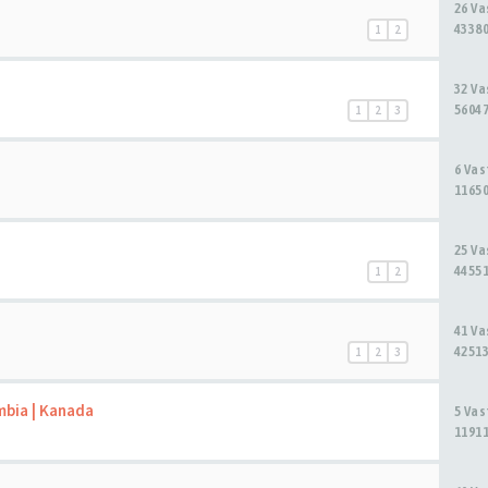
26 V
43380
1
2
32 V
56047
1
2
3
6 Va
11650
25 V
44551
1
2
41 V
42513
1
2
3
mbia | Kanada
5 Va
11911