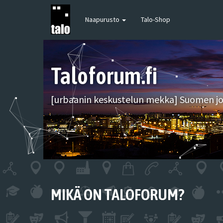
Naapurusto
Talo-Shop
Taloforum.fi
[urbaanin keskustelun mekka] Suomen joh
MIKÄ ON TALOFORUM?