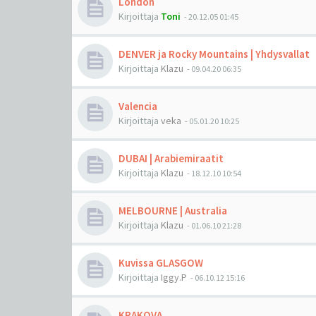
London
Kirjoittaja
Toni
-
20.12.05 01:45
DENVER ja Rocky Mountains | Yhdysvallat
Kirjoittaja
Klazu
-
09.04.20 06:35
Valencia
Kirjoittaja
veka
-
05.01.20 10:25
DUBAI | Arabiemiraatit
Kirjoittaja
Klazu
-
18.12.10 10:54
MELBOURNE | Australia
Kirjoittaja
Klazu
-
01.06.10 21:28
Kuvissa GLASGOW
Kirjoittaja
Iggy.P
-
06.10.12 15:16
KRAKOVA