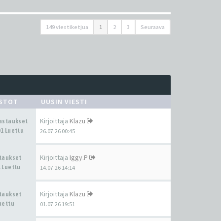
149 viestiketjua
1
2
3
Seuraava
ASTOT
UUSIN VIESTI
Kirjoittaja
Klazu
Vastaukset
1 Luettu
26.07.26 00:45
Kirjoittaja
Iggy.P
staukset
 Luettu
14.07.26 14:14
Kirjoittaja
Klazu
staukset
uettu
01.07.26 19:51