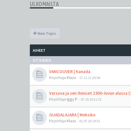
ULKOMAILTA
New Topic
AIHEET
OTSIKKO
VANCOUVER | Kanada
Kirjoittaja
Klazu
-
17.11.11 20:58
Varsova ja sen ihmiset 1900-luvun alussa 
Kirjoittaja
Iggy.P
-
07.10.10 21:23
GUADALAJARA | Meksiko
Kirjoittaja
Klazu
-
01.07.26 19:51