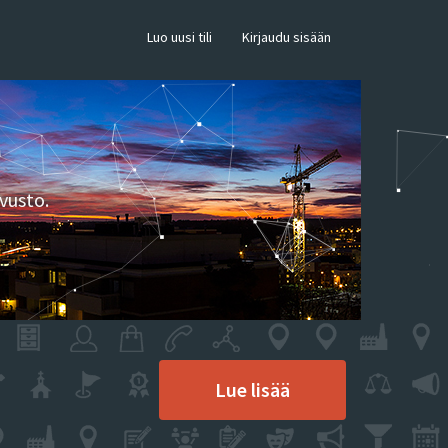
×
Luo uusi tili
Kirjaudu sisään
vusto.
Lue lisää