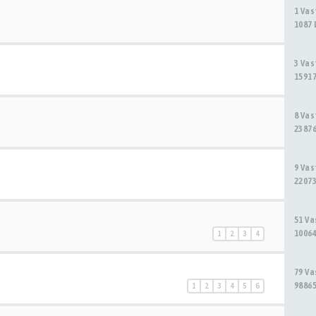
1 Va
1087 
3 Va
15917
8 Va
23876
9 Va
22073
51 V
10064
1
2
3
4
79 V
98865
1
2
3
4
5
6