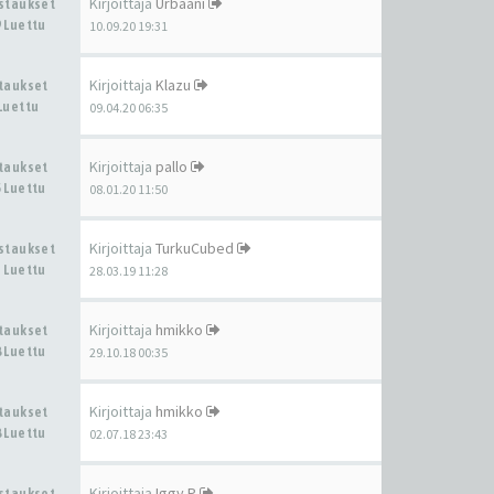
Kirjoittaja
Urbaani
astaukset
 Luettu
10.09.20 19:31
Kirjoittaja
Klazu
staukset
Luettu
09.04.20 06:35
Kirjoittaja
pallo
staukset
 Luettu
08.01.20 11:50
Kirjoittaja
TurkuCubed
astaukset
 Luettu
28.03.19 11:28
Kirjoittaja
hmikko
staukset
 Luettu
29.10.18 00:35
Kirjoittaja
hmikko
staukset
 Luettu
02.07.18 23:43
Kirjoittaja
Iggy.P
astaukset