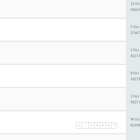
11 V
28669
5 Va
17647
1 Va
8127 
8 Va
18273
1 Va
9827 
94 V
81094
1
…
3
4
5
6
7