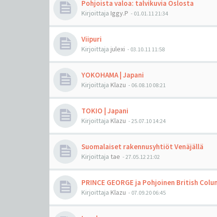
Pohjoista valoa: talvikuvia Oslosta
Kirjoittaja
Iggy.P
-
01.01.11 21:34
Viipuri
Kirjoittaja
julexi
-
03.10.11 11:58
YOKOHAMA | Japani
Kirjoittaja
Klazu
-
06.08.10 08:21
TOKIO | Japani
Kirjoittaja
Klazu
-
25.07.10 14:24
Suomalaiset rakennusyhtiöt Venäjällä
Kirjoittaja
tae
-
27.05.12 21:02
PRINCE GEORGE ja Pohjoinen British Colu
Kirjoittaja
Klazu
-
07.09.20 06:45