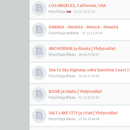
LOS ANGELES, California, USA
Kirjoittaja
sw
-
31.03.15 12:10
KANADA - ilmiöitä - ihmisiä - ihmeitä
Kirjoittaja
eskimo
-
07.11.11 03:43
ANCHORAGE ja Alaska | Yhdysvallat
Kirjoittaja
Klazu
-
28.09.25 06:47
Sea to Sky Highway sekä Sunshine Coast |
Kirjoittaja
Klazu
-
03.06.13 02:00
BOISE ja Idaho | Yhdysvallat
Kirjoittaja
Klazu
-
31.12.25 22:01
SALT LAKE CITY ja Utah | Yhdysvallat
Kirjoittaja
Klazu
-
25.05.18 04:48