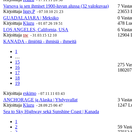
Varsova ja sen ihmiset 1900-luvun alussa (32 valokuvaa)
7 Vasta
Kirjoittaja
Iggy.P
23653 
-
07.10.10 21:23
GUADALAJARA | Meksiko
0 Vasta
Kirjoittaja
Klazu
478 Lue
-
01.07.26 19:51
LOS ANGELES, California, USA
6 Vasta
Kirjoittaja
sw
12904 
-
31.03.15 12:10
KANADA - ilmiöitä - ihmisiä - ihmeitä
1
…
15
275 Va
16
180207
17
18
19
Kirjoittaja
eskimo
-
07.11.11 03:43
ANCHORAGE ja Alaska | Yhdysvallat
3 Vasta
Kirjoittaja
Klazu
1247 Lu
-
28.09.25 06:47
Sea to Sky Highway sekä Sunshine Coast | Kanada
1
2
59 Vast