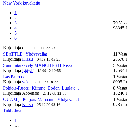
New York kuvaketju
1
2
3
79 Vast
4
98345 
5
6
Kirjoittaja
okl
-
01.09.06 22:53
SEATTLE | Yhdysvallat
11 Vast
Kirjoittaja
Klazu
28578 
-
04.08.15 05:25
Sunnuntaikävely MANCHESTERissa
5 Vasta
Kirjoittaja
Iggy.P
17594 
-
18.09.12 12:55
Las Palmas
1 Vasta
Kirjoittaja
veka
8095 Lu
-
25.03.23 18:22
Pohjois-Ruotsi: Kiiruna, Boden, Luulaja...
8 Vasta
Kirjoittaja
Aboensis
18246 
-
29.12.09 22:11
GUAM ja Pohjois-Mariaanit | Yhdysvallat
1 Vasta
Kirjoittaja
Klazu
9785 Lu
-
25.12.20 03:16
Tukholma
1
…