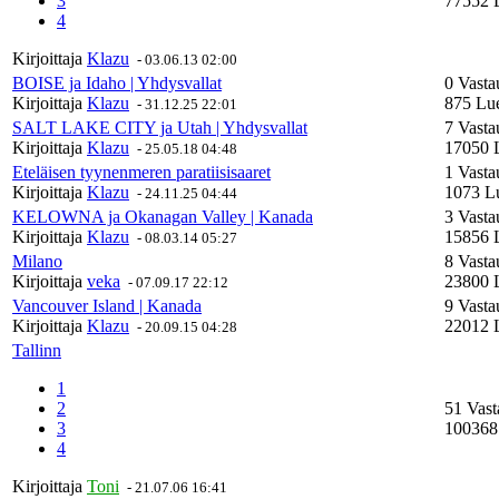
3
77552 
4
Kirjoittaja
Klazu
-
03.06.13 02:00
BOISE ja Idaho | Yhdysvallat
0 Vasta
Kirjoittaja
Klazu
875 Lue
-
31.12.25 22:01
SALT LAKE CITY ja Utah | Yhdysvallat
7 Vasta
Kirjoittaja
Klazu
17050 
-
25.05.18 04:48
Eteläisen tyynenmeren paratiisisaaret
1 Vasta
Kirjoittaja
Klazu
1073 Lu
-
24.11.25 04:44
KELOWNA ja Okanagan Valley | Kanada
3 Vasta
Kirjoittaja
Klazu
15856 
-
08.03.14 05:27
Milano
8 Vasta
Kirjoittaja
veka
23800 
-
07.09.17 22:12
Vancouver Island | Kanada
9 Vasta
Kirjoittaja
Klazu
22012 
-
20.09.15 04:28
Tallinn
1
2
51 Vast
3
100368
4
Kirjoittaja
Toni
-
21.07.06 16:41