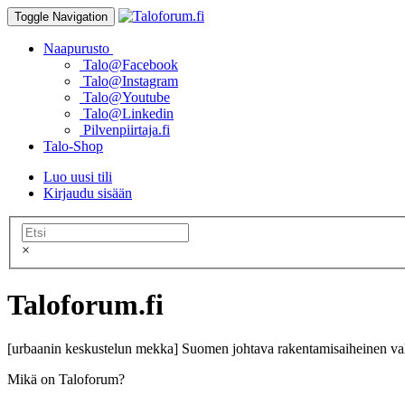
Toggle Navigation
Naapurusto
Talo@Facebook
Talo@Instagram
Talo@Youtube
Talo@Linkedin
Pilvenpiirtaja.fi
Talo-Shop
Luo uusi tili
Kirjaudu sisään
×
Taloforum.fi
[urbaanin keskustelun mekka] Suomen johtava rakentamisaiheinen val
Mikä on Taloforum?