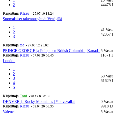
1
25 Vast
2
44478 
Kirjoittaja
Klazu
-
25.07.10 14:24
Suomalaiset rakennusyhtiöt Venäjällä
1
41 Vast
2
42357 
3
Kirjoittaja
tae
-
27.05.12 21:02
PRINCE GEORGE ja Pohjoinen British Columbia | Kanada
5 Vasta
Kirjoittaja
Klazu
11871 L
-
07.09.20 06:45
London
1
2
60 Vast
3
61629 
4
5
Kirjoittaja
Toni
-
20.12.05 01:45
DENVER ja Rocky Mountains | Yhdysvallat
0 Vasta
Kirjoittaja
Klazu
9918 Lu
-
09.04.20 06:35
Valencia
5 Vasta