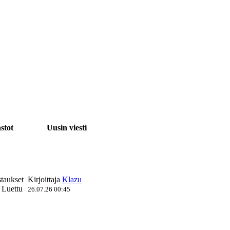
astot
Uusin viesti
staukset
Kirjoittaja
Klazu
 Luettu
26.07.26 00:45