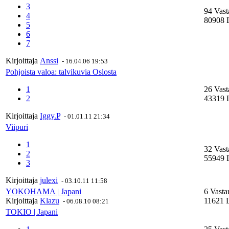
3
94 Vast
4
80908 
5
6
7
Kirjoittaja
Anssi
-
16.04.06 19:53
Pohjoista valoa: talvikuvia Oslosta
1
26 Vast
2
43319 
Kirjoittaja
Iggy.P
-
01.01.11 21:34
Viipuri
1
32 Vast
2
55949 
3
Kirjoittaja
julexi
-
03.10.11 11:58
YOKOHAMA | Japani
6 Vasta
Kirjoittaja
Klazu
11621 L
-
06.08.10 08:21
TOKIO | Japani