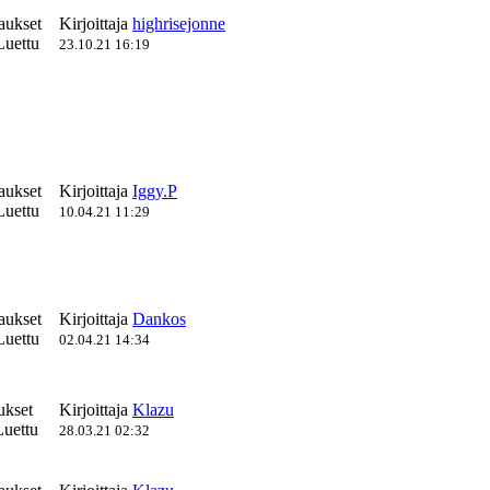
aukset
Kirjoittaja
highrisejonne
Luettu
23.10.21 16:19
aukset
Kirjoittaja
Iggy.P
Luettu
10.04.21 11:29
aukset
Kirjoittaja
Dankos
Luettu
02.04.21 14:34
ukset
Kirjoittaja
Klazu
uettu
28.03.21 02:32