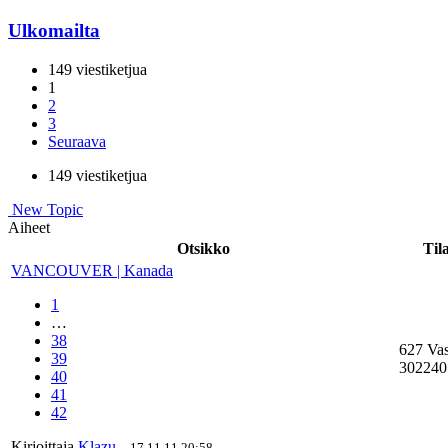
Ulkomailta
149 viestiketjua
1
2
3
Seuraava
149 viestiketjua
New Topic
Aiheet
Otsikko
Til
VANCOUVER | Kanada
1
…
38
627 Va
39
302240
40
41
42
Kirjoittaja
Klazu
-
17.11.11 20:58