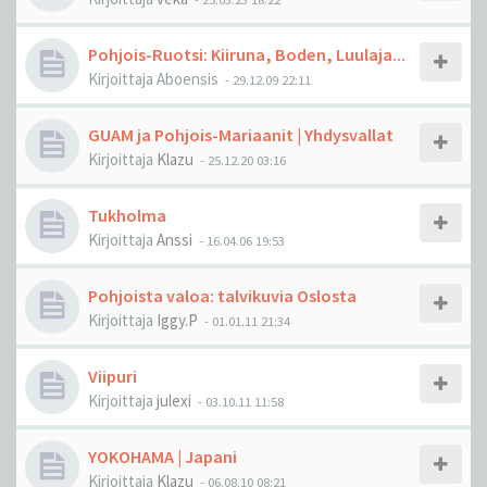
Pohjois-Ruotsi: Kiiruna, Boden, Luulaja...
Kirjoittaja
Aboensis
-
29.12.09 22:11
GUAM ja Pohjois-Mariaanit | Yhdysvallat
Kirjoittaja
Klazu
-
25.12.20 03:16
Tukholma
Kirjoittaja
Anssi
-
16.04.06 19:53
Pohjoista valoa: talvikuvia Oslosta
Kirjoittaja
Iggy.P
-
01.01.11 21:34
Viipuri
Kirjoittaja
julexi
-
03.10.11 11:58
YOKOHAMA | Japani
Kirjoittaja
Klazu
-
06.08.10 08:21