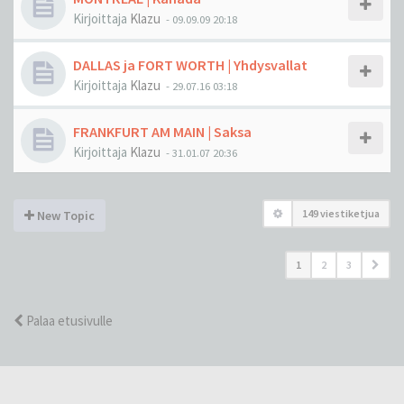
Kirjoittaja
Klazu
-
09.09.09 20:18
DALLAS ja FORT WORTH | Yhdysvallat
Kirjoittaja
Klazu
-
29.07.16 03:18
FRANKFURT AM MAIN | Saksa
Kirjoittaja
Klazu
-
31.01.07 20:36
149 viestiketjua
New Topic
1
2
3
Palaa etusivulle