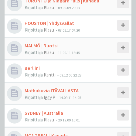
TORONTO ja Niagara Falls | Kanada
Kirjoittaja
Klazu
-
09.09.09 20:13
HOUSTON | Yhdysvallat
Kirjoittaja
Klazu
-
07.02.17 07:20
MALMÖ | Ruotsi
Kirjoittaja
Klazu
-
11.09.11 18:45
Berliini
Kirjoittaja
Kantti
-
09.12.06 22:28
Matkakuvia ITÄVALLASTA
Kirjoittaja
Iggy.P
-
14.09.11 14:25
SYDNEY | Australia
Kirjoittaja
Klazu
-
20.12.09 16:01
MONTREAL | Kanada