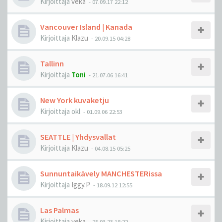
Kirjoittaja
veka
-
07.09.17 22:12
Vancouver Island | Kanada
Kirjoittaja
Klazu
-
20.09.15 04:28
Tallinn
Kirjoittaja
Toni
-
21.07.06 16:41
New York kuvaketju
Kirjoittaja
okl
-
01.09.06 22:53
SEATTLE | Yhdysvallat
Kirjoittaja
Klazu
-
04.08.15 05:25
Sunnuntaikävely MANCHESTERissa
Kirjoittaja
Iggy.P
-
18.09.12 12:55
Las Palmas
Kirjoittaja
veka
-
25.03.23 18:22