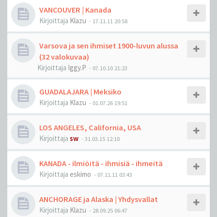
VANCOUVER | Kanada
Kirjoittaja
Klazu
-
17.11.11 20:58
Varsova ja sen ihmiset 1900-luvun alussa
(32 valokuvaa)
Kirjoittaja
Iggy.P
-
07.10.10 21:23
GUADALAJARA | Meksiko
Kirjoittaja
Klazu
-
01.07.26 19:51
LOS ANGELES, California, USA
Kirjoittaja
sw
-
31.03.15 12:10
KANADA - ilmiöitä - ihmisiä - ihmeitä
Kirjoittaja
eskimo
-
07.11.11 03:43
ANCHORAGE ja Alaska | Yhdysvallat
Kirjoittaja
Klazu
-
28.09.25 06:47