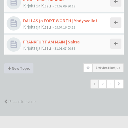
Kirjoittaja
Klazu
-
09.09.09 20:18
DALLAS ja FORT WORTH | Yhdysvallat
Kirjoittaja
Klazu
-
29.07.16 03:18
FRANKFURT AM MAIN | Saksa
Kirjoittaja
Klazu
-
31.01.07 20:36
149 viestiketjua
New Topic
1
2
3
Palaa etusivulle