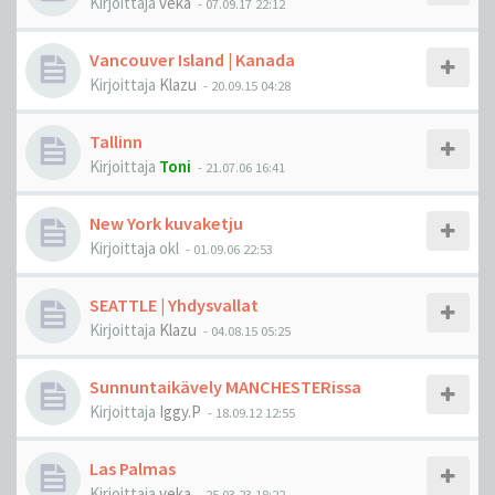
Kirjoittaja
veka
-
07.09.17 22:12
Vancouver Island | Kanada
Kirjoittaja
Klazu
-
20.09.15 04:28
Tallinn
Kirjoittaja
Toni
-
21.07.06 16:41
New York kuvaketju
Kirjoittaja
okl
-
01.09.06 22:53
SEATTLE | Yhdysvallat
Kirjoittaja
Klazu
-
04.08.15 05:25
Sunnuntaikävely MANCHESTERissa
Kirjoittaja
Iggy.P
-
18.09.12 12:55
Las Palmas
Kirjoittaja
veka
-
25.03.23 18:22