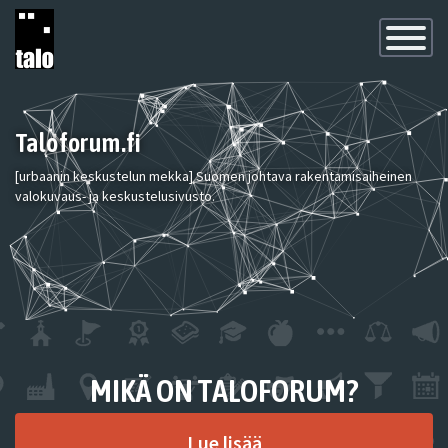
Toggle
Navigatio
Taloforum.fi
[urbaanin keskustelun mekka] Suomen johtava rakentamisaiheinen
valokuvaus- ja keskustelusivusto.
MIKÄ ON TALOFORUM?
Lue lisää