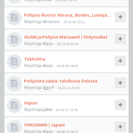
Pohjois-Ruotsi: Kiiruna, Boden, Luulaja...
Kirjoittaja
Aboensis
-
29.12.09 22:11
GUAM ja Pohjois-Mariaanit | Yhdysvallat
Kirjoittaja
Klazu
-
25.12.20 03:16
Tukholma
Kirjoittaja
Anssi
-
16.04.06 19:53
Pohjoista valoa: talvikuvia Oslosta
Kirjoittaja
Iggy.P
-
01.01.11 21:34
Viipuri
Kirjoittaja
julexi
-
03.10.11 11:58
YOKOHAMA | Japani
Kirjoittaja
Klazu
-
06.08.10 08:21