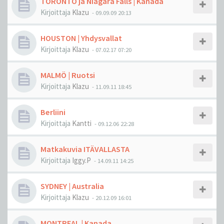
TORONTO ja Niagara Falls | Kanada
Kirjoittaja
Klazu
-
09.09.09 20:13
HOUSTON | Yhdysvallat
Kirjoittaja
Klazu
-
07.02.17 07:20
MALMÖ | Ruotsi
Kirjoittaja
Klazu
-
11.09.11 18:45
Berliini
Kirjoittaja
Kantti
-
09.12.06 22:28
Matkakuvia ITÄVALLASTA
Kirjoittaja
Iggy.P
-
14.09.11 14:25
SYDNEY | Australia
Kirjoittaja
Klazu
-
20.12.09 16:01
MONTREAL | Kanada