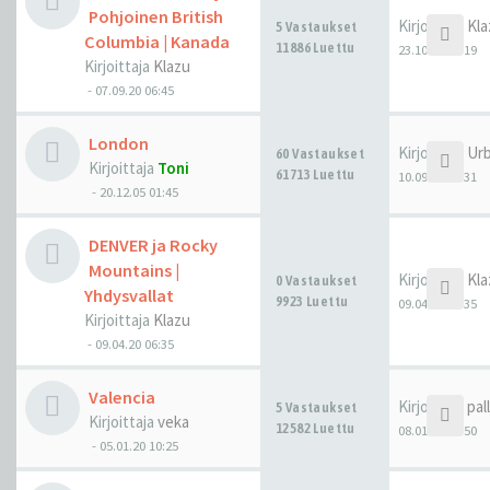
Pohjoinen British
Kirjoittaja
Kla
5 Vastaukset
Columbia | Kanada
11886 Luettu
23.10.20 04:19
Kirjoittaja
Klazu
-
07.09.20 06:45
London
Kirjoittaja
Urb
60 Vastaukset
Kirjoittaja
Toni
61713 Luettu
10.09.20 19:31
-
20.12.05 01:45
DENVER ja Rocky
Mountains |
Kirjoittaja
Kla
0 Vastaukset
Yhdysvallat
9923 Luettu
09.04.20 06:35
Kirjoittaja
Klazu
-
09.04.20 06:35
Valencia
Kirjoittaja
pal
5 Vastaukset
Kirjoittaja
veka
12582 Luettu
08.01.20 11:50
-
05.01.20 10:25