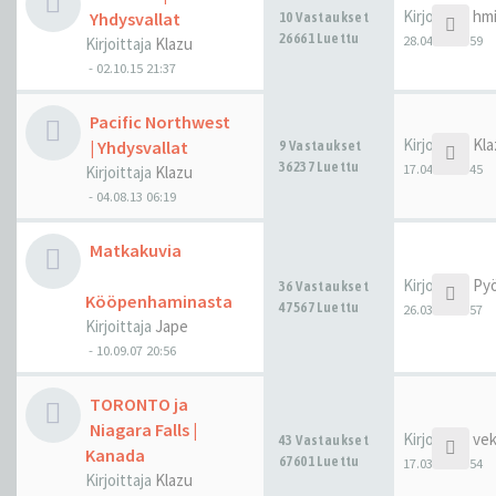
Kirjoittaja
hm
Yhdysvallat
10 Vastaukset
26661 Luettu
28.04.17 10:59
Kirjoittaja
Klazu
-
02.10.15 21:37
Pacific Northwest
Kirjoittaja
Kla
| Yhdysvallat
9 Vastaukset
36237 Luettu
17.04.17 04:45
Kirjoittaja
Klazu
-
04.08.13 06:19
Matkakuvia
Kirjoittaja
Pyö
36 Vastaukset
Kööpenhaminasta
47567 Luettu
26.03.17 15:57
Kirjoittaja
Jape
-
10.09.07 20:56
TORONTO ja
Niagara Falls |
Kirjoittaja
ve
43 Vastaukset
Kanada
67601 Luettu
17.03.17 20:54
Kirjoittaja
Klazu