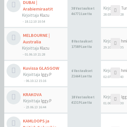
DUBAI |
Kirjoittaja
Tu
Arabiemiraatit
38 Vastaukset
46771 Luettu
28.03.19 11:28
Kirjoittaja
Klazu
-
18.12.10 10:54
MELBOURNE |
Kirjoittaja
hm
Australia
8 Vastaukset
17589 Luettu
29.10.18 00:35
Kirjoittaja
Klazu
-
01.06.10 21:28
Kuvissa GLASGOW
Kirjoittaja
hm
6 Vastaukset
Kirjoittaja
Iggy.P
21664 Luettu
02.07.18 23:43
-
06.10.12 15:16
KRAKOVA
Kirjoittaja
Igg
18 Vastaukset
Kirjoittaja
Iggy.P
41319 Luettu
01.06.18 17:30
-
23.06.13 16:44
KAMLOOPS ja