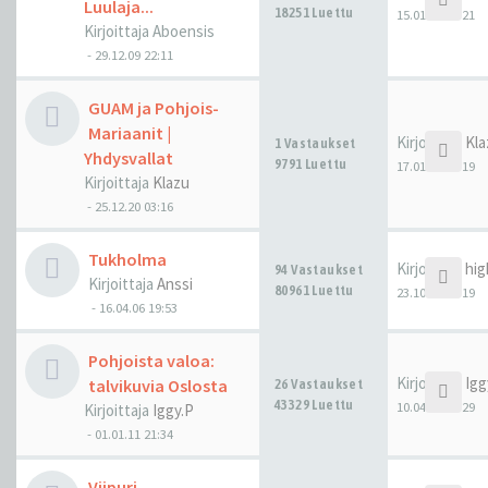
Luulaja...
18251 Luettu
15.01.23 12:21
Kirjoittaja
Aboensis
-
29.12.09 22:11
GUAM ja Pohjois-
Mariaanit |
Kirjoittaja
Kla
1 Vastaukset
Yhdysvallat
9791 Luettu
17.01.22 05:19
Kirjoittaja
Klazu
-
25.12.20 03:16
Tukholma
Kirjoittaja
hig
94 Vastaukset
Kirjoittaja
Anssi
80961 Luettu
23.10.21 16:19
-
16.04.06 19:53
Pohjoista valoa:
Kirjoittaja
Igg
talvikuvia Oslosta
26 Vastaukset
43329 Luettu
10.04.21 11:29
Kirjoittaja
Iggy.P
-
01.01.11 21:34
Viipuri