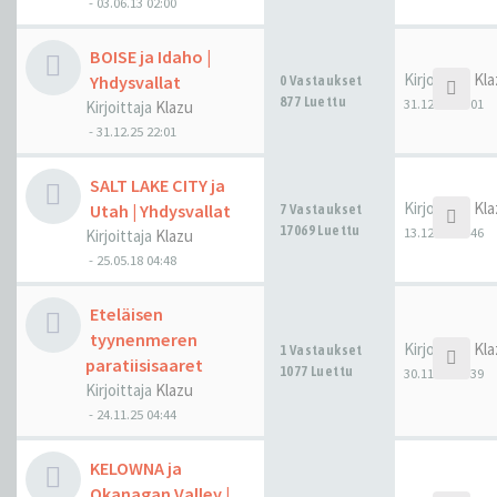
-
03.06.13 02:00
BOISE ja Idaho |
Kirjoittaja
Kla
Yhdysvallat
0 Vastaukset
877 Luettu
31.12.25 22:01
Kirjoittaja
Klazu
-
31.12.25 22:01
SALT LAKE CITY ja
Kirjoittaja
Kla
Utah | Yhdysvallat
7 Vastaukset
17069 Luettu
13.12.25 21:46
Kirjoittaja
Klazu
-
25.05.18 04:48
Eteläisen
tyynenmeren
Kirjoittaja
Kla
1 Vastaukset
paratiisisaaret
1077 Luettu
30.11.25 08:39
Kirjoittaja
Klazu
-
24.11.25 04:44
KELOWNA ja
Okanagan Valley |