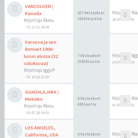
VANCOUVER |
Kirjoittaja
Kla
Kanada
627 Vastaukset
302436 Luettu
26.07.26 00:45
Kirjoittaja
Klazu
-
17.11.11 20:58
Varsova ja sen
ihmiset 1900-
Kirjoittaja
Igg
luvun alussa (32
7 Vastaukset
23658 Luettu
14.07.26 14:14
valokuvaa)
Kirjoittaja
Iggy.P
-
07.10.10 21:23
GUADALAJARA |
Kirjoittaja
Kla
Meksiko
0 Vastaukset
480 Luettu
01.07.26 19:51
Kirjoittaja
Klazu
-
01.07.26 19:51
LOS ANGELES,
Kirjoittaja
Kla
California, USA
6 Vastaukset