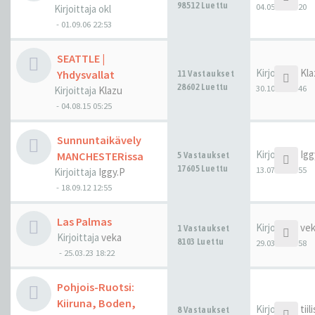
98512 Luettu
04.05.24 19:20
Kirjoittaja
okl
-
01.09.06 22:53
SEATTLE |
Kirjoittaja
Kla
Yhdysvallat
11 Vastaukset
28602 Luettu
30.10.23 05:46
Kirjoittaja
Klazu
-
04.08.15 05:25
Sunnuntaikävely
Kirjoittaja
Igg
MANCHESTERissa
5 Vastaukset
17605 Luettu
13.07.23 11:55
Kirjoittaja
Iggy.P
-
18.09.12 12:55
Las Palmas
Kirjoittaja
ve
1 Vastaukset
Kirjoittaja
veka
8103 Luettu
29.03.23 19:58
-
25.03.23 18:22
Pohjois-Ruotsi:
Kiiruna, Boden,
Kirjoittaja
tiil
8 Vastaukset