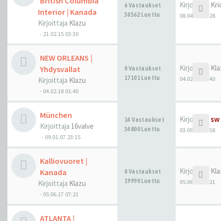
British Columbia
Kirjoittaja
Kri
6 Vastaukset
Interior | Kanada
30562 Luettu
08.04.18 12:28
Kirjoittaja
Klazu
-
21.02.15 03:30
NEW ORLEANS |
Kirjoittaja
Kla
Yhdysvallat
0 Vastaukset
17101 Luettu
04.02.18 01:40
Kirjoittaja
Klazu
-
04.02.18 01:40
München
Kirjoittaja
sw
14 Vastaukset
Kirjoittaja
16valve
34800 Luettu
03.09.17 20:58
-
09.01.07 23:15
Kalliovuoret |
Kirjoittaja
Kla
Kanada
0 Vastaukset
19990 Luettu
05.06.17 07:21
Kirjoittaja
Klazu
-
05.06.17 07:21
ATLANTA |