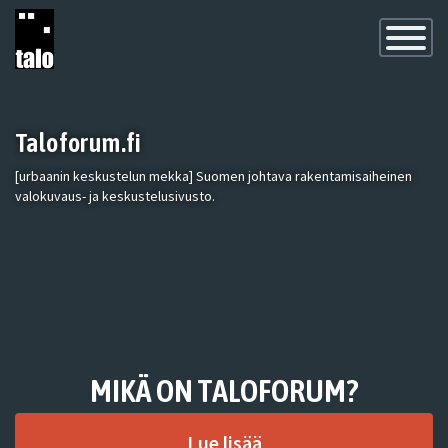
Toggle
Navigatio
Taloforum.fi
[urbaanin keskustelun mekka] Suomen johtava rakentamisaiheinen
valokuvaus- ja keskustelusivusto.
MIKÄ ON TALOFORUM?
Lue lisää