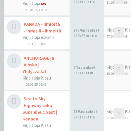
12919 Luettu
11.05.26 00:55
Kirjoittaja
sw
-
31.03.15 12:10
KANADA - ilmiöitä
Kirjoittaja
Kla
- ihmisiä - ihmeitä
275 Vastaukset
180387 Luettu
27.04.26 07:45
Kirjoittaja
eskimo
-
07.11.11 03:43
ANCHORAGE ja
Alaska |
Kirjoittaja
Kla
3 Vastaukset
Yhdysvallat
1251 Luettu
15.03.26 07:40
Kirjoittaja
Klazu
-
28.09.25 06:47
Sea to Sky
Highway sekä
Kirjoittaja
Kla
Sunshine Coast |
59 Vastaukset
77617 Luettu
22.02.26 22:49
Kanada
Kirjoittaja
Klazu