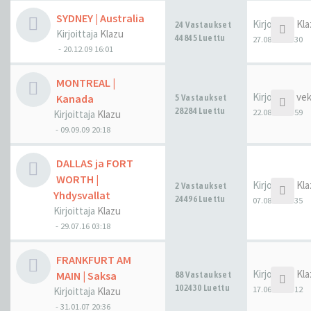
SYDNEY | Australia
Kirjoittaja
Kla
24 Vastaukset
Kirjoittaja
Klazu
44845 Luettu
27.08.16 23:30
-
20.12.09 16:01
MONTREAL |
Kirjoittaja
ve
Kanada
5 Vastaukset
28284 Luettu
22.08.16 08:59
Kirjoittaja
Klazu
-
09.09.09 20:18
DALLAS ja FORT
WORTH |
Kirjoittaja
Kla
2 Vastaukset
Yhdysvallat
24496 Luettu
07.08.16 21:35
Kirjoittaja
Klazu
-
29.07.16 03:18
FRANKFURT AM
Kirjoittaja
Kla
MAIN | Saksa
88 Vastaukset
102430 Luettu
17.06.16 06:12
Kirjoittaja
Klazu
-
31.01.07 20:36