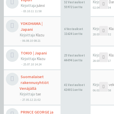
Kirjoittaja
Da
32 Vastaukset
Kirjoittaja
julexi
55972 Luettu
02.04.21 14:34
-
03.10.11 11:58
YOKOHAMA |
Kirjoittaja
Kla
Japani
6 Vastaukset
11624 Luettu
28.03.21 02:32
Kirjoittaja
Klazu
-
06.08.10 08:21
TOKIO | Japani
Kirjoittaja
Kla
25 Vastaukset
Kirjoittaja
Klazu
44494 Luettu
28.03.21 02:17
-
25.07.10 14:24
Suomalaiset
rakennusyhtiöt
Kirjoittaja
ve
41 Vastaukset
Venäjällä
42401 Luettu
06.01.21 21:58
Kirjoittaja
tae
-
27.05.12 21:02
PRINCE GEORGE ja