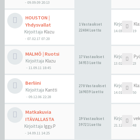
-
09.09.09 20:13
HOUSTON |
Kirjoittaja
Kla
Yhdysvallat
1 Vastaukset
22404 Luettu
14.03.17 06:19
Kirjoittaja
Klazu
-
07.02.17 07:20
MALMÖ | Ruotsi
Kirjoittaja
Pyö
17 Vastaukset
Kirjoittaja
Klazu
34933 Luettu
13.02.17 23:23
-
11.09.11 18:45
Berliini
Kirjoittaja
Kla
270 Vastaukset
Kirjoittaja
Kantti
169039 Luettu
14.01.17 03:50
-
09.12.06 22:28
Matkakuvia
Kirjoittaja
ve
ITÄVALLASTA
19 Vastaukset
39721 Luettu
21.12.16 21:48
Kirjoittaja
Iggy.P
-
14.09.11 14:25