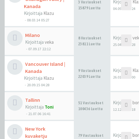
Kirjoittaja
Kla
3 Vastaukset
Kanada
15879 Luettu
04.09.25 08:24
Kirjoittaja
Klazu
-
08.03.14 05:27
Milano
Kirjoittaja
ve
8 Vastaukset
Kirjoittaja
veka
23811 Luettu
25.04.25 09:28
-
07.09.17 22:12
Vancouver Island |
Kirjoittaja
Kla
Kanada
9 Vastaukset
22039 Luettu
26.01.25 00:00
Kirjoittaja
Klazu
-
20.09.15 04:28
Tallinn
Kirjoittaja
bo
51 Vastaukset
Kirjoittaja
Toni
100436 Luettu
12.12.24 11:18
-
21.07.06 16:41
New York
Kirjoittaja
bo
kuvaketju
79 Vastaukset