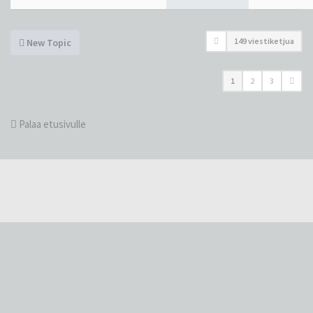
149 viestiketjua
New Topic
1
2
3
Palaa etusivulle