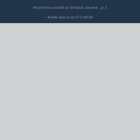
Moottorina
phpBB
ja
SiteSplat
, täynnä
ja
- Kaikki ajat ovat
UTC+03:00
-