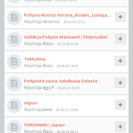
Pohjois-Ruotsi: Kiiruna, Boden, Luulaja...
Kirjoittaja
Aboensis
-
29.12.09 22:11
GUAM ja Pohjois-Mariaanit | Yhdysvallat
Kirjoittaja
Klazu
-
25.12.20 03:16
Tukholma
Kirjoittaja
Anssi
-
16.04.06 19:53
Pohjoista valoa: talvikuvia Oslosta
Kirjoittaja
Iggy.P
-
01.01.11 21:34
Viipuri
Kirjoittaja
julexi
-
03.10.11 11:58
YOKOHAMA | Japani
Kirjoittaja
Klazu
-
06.08.10 08:21