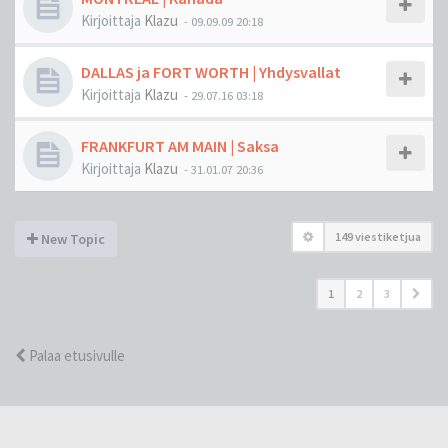
Kirjoittaja
Klazu
-
09.09.09 20:18
DALLAS ja FORT WORTH | Yhdysvallat
Kirjoittaja
Klazu
-
29.07.16 03:18
FRANKFURT AM MAIN | Saksa
Kirjoittaja
Klazu
-
31.01.07 20:36
149 viestiketjua
New Topic
1
2
3
Palaa etusivulle