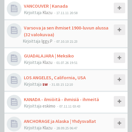
VANCOUVER | Kanada
Kirjoittaja
Klazu
-
17.11.11 20:58
Varsova ja sen ihmiset 1900-luvun alussa
(32 valokuvaa)
Kirjoittaja
Iggy.P
-
07.10.10 21:23
GUADALAJARA | Meksiko
Kirjoittaja
Klazu
-
01.07.26 19:51
LOS ANGELES, California, USA
Kirjoittaja
sw
-
31.03.15 12:10
KANADA - ilmiöitä - ihmisiä - ihmeitä
Kirjoittaja
eskimo
-
07.11.11 03:43
ANCHORAGE ja Alaska | Yhdysvallat
Kirjoittaja
Klazu
-
28.09.25 06:47