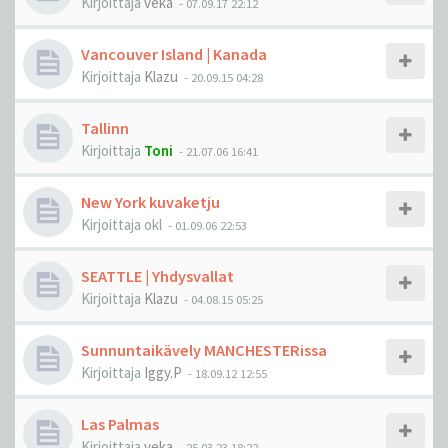
Kirjoittaja
veka
-
07.09.17 22:12
Vancouver Island | Kanada
Kirjoittaja
Klazu
-
20.09.15 04:28
Tallinn
Kirjoittaja
Toni
-
21.07.06 16:41
New York kuvaketju
Kirjoittaja
okl
-
01.09.06 22:53
SEATTLE | Yhdysvallat
Kirjoittaja
Klazu
-
04.08.15 05:25
Sunnuntaikävely MANCHESTERissa
Kirjoittaja
Iggy.P
-
18.09.12 12:55
Las Palmas
Kirjoittaja
veka
-
25.03.23 18:22