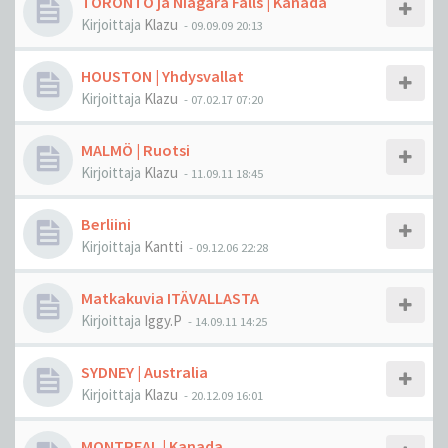
TORONTO ja Niagara Falls | Kanada
Kirjoittaja
Klazu
-
09.09.09 20:13
HOUSTON | Yhdysvallat
Kirjoittaja
Klazu
-
07.02.17 07:20
MALMÖ | Ruotsi
Kirjoittaja
Klazu
-
11.09.11 18:45
Berliini
Kirjoittaja
Kantti
-
09.12.06 22:28
Matkakuvia ITÄVALLASTA
Kirjoittaja
Iggy.P
-
14.09.11 14:25
SYDNEY | Australia
Kirjoittaja
Klazu
-
20.12.09 16:01
MONTREAL | Kanada