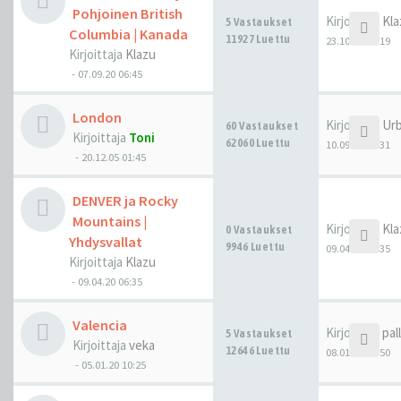
Pohjoinen British
Kirjoittaja
Kla
5 Vastaukset
Columbia | Kanada
11927 Luettu
23.10.20 04:19
Kirjoittaja
Klazu
-
07.09.20 06:45
London
Kirjoittaja
Urb
60 Vastaukset
Kirjoittaja
Toni
62060 Luettu
10.09.20 19:31
-
20.12.05 01:45
DENVER ja Rocky
Mountains |
Kirjoittaja
Kla
0 Vastaukset
Yhdysvallat
9946 Luettu
09.04.20 06:35
Kirjoittaja
Klazu
-
09.04.20 06:35
Valencia
Kirjoittaja
pal
5 Vastaukset
Kirjoittaja
veka
12646 Luettu
08.01.20 11:50
-
05.01.20 10:25