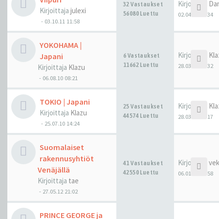
Kirjoittaja
Da
32 Vastaukset
Kirjoittaja
julexi
56080 Luettu
02.04.21 14:34
-
03.10.11 11:58
YOKOHAMA |
Kirjoittaja
Kla
Japani
6 Vastaukset
11662 Luettu
28.03.21 02:32
Kirjoittaja
Klazu
-
06.08.10 08:21
TOKIO | Japani
Kirjoittaja
Kla
25 Vastaukset
Kirjoittaja
Klazu
44574 Luettu
28.03.21 02:17
-
25.07.10 14:24
Suomalaiset
rakennusyhtiöt
Kirjoittaja
ve
41 Vastaukset
Venäjällä
42550 Luettu
06.01.21 21:58
Kirjoittaja
tae
-
27.05.12 21:02
PRINCE GEORGE ja