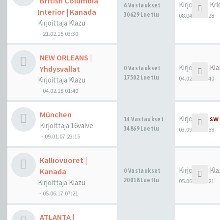
British Columbia
Kirjoittaja
Kri
6 Vastaukset
Interior | Kanada
30629 Luettu
08.04.18 12:28
Kirjoittaja
Klazu
-
21.02.15 03:30
NEW ORLEANS |
Kirjoittaja
Kla
Yhdysvallat
0 Vastaukset
17502 Luettu
04.02.18 01:40
Kirjoittaja
Klazu
-
04.02.18 01:40
München
Kirjoittaja
sw
14 Vastaukset
Kirjoittaja
16valve
34869 Luettu
03.09.17 20:58
-
09.01.07 23:15
Kalliovuoret |
Kirjoittaja
Kla
Kanada
0 Vastaukset
20018 Luettu
05.06.17 07:21
Kirjoittaja
Klazu
-
05.06.17 07:21
ATLANTA |