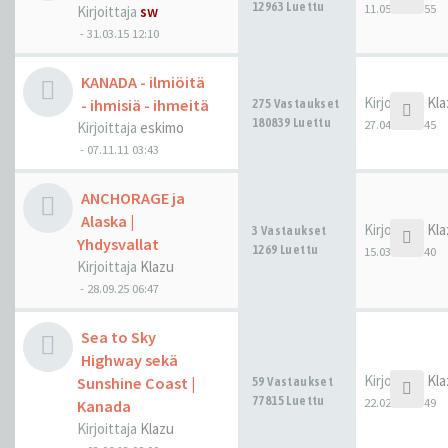
12963 Luettu
11.05.26 00:55
Kirjoittaja
sw
-
31.03.15 12:10
KANADA - ilmiöitä
Kirjoittaja
Kla
- ihmisiä - ihmeitä
275 Vastaukset
180839 Luettu
27.04.26 07:45
Kirjoittaja
eskimo
-
07.11.11 03:43
ANCHORAGE ja
Alaska |
Kirjoittaja
Kla
3 Vastaukset
Yhdysvallat
1269 Luettu
15.03.26 07:40
Kirjoittaja
Klazu
-
28.09.25 06:47
Sea to Sky
Highway sekä
Kirjoittaja
Kla
Sunshine Coast |
59 Vastaukset
77815 Luettu
22.02.26 22:49
Kanada
Kirjoittaja
Klazu