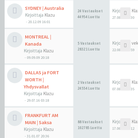
SYDNEY | Australia
Kirjoittaja
Kla
24 Vastaukset
Kirjoittaja
Klazu
44954 Luettu
27.08.16 23:30
-
20.12.09 16:01
MONTREAL |
Kirjoittaja
ve
Kanada
5 Vastaukset
28321 Luettu
22.08.16 08:59
Kirjoittaja
Klazu
-
09.09.09 20:18
DALLAS ja FORT
WORTH |
Kirjoittaja
Kla
2 Vastaukset
Yhdysvallat
24554 Luettu
07.08.16 21:35
Kirjoittaja
Klazu
-
29.07.16 03:18
FRANKFURT AM
Kirjoittaja
Kla
MAIN | Saksa
88 Vastaukset
102785 Luettu
17.06.16 06:12
Kirjoittaja
Klazu
-
31.01.07 20:36