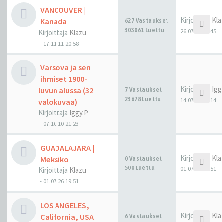
VANCOUVER |
Kirjoittaja
Kla
Kanada
627 Vastaukset
303061 Luettu
26.07.26 00:45
Kirjoittaja
Klazu
-
17.11.11 20:58
Varsova ja sen
ihmiset 1900-
Kirjoittaja
Igg
luvun alussa (32
7 Vastaukset
23678 Luettu
14.07.26 14:14
valokuvaa)
Kirjoittaja
Iggy.P
-
07.10.10 21:23
GUADALAJARA |
Kirjoittaja
Kla
Meksiko
0 Vastaukset
500 Luettu
01.07.26 19:51
Kirjoittaja
Klazu
-
01.07.26 19:51
LOS ANGELES,
Kirjoittaja
Kla
California, USA
6 Vastaukset