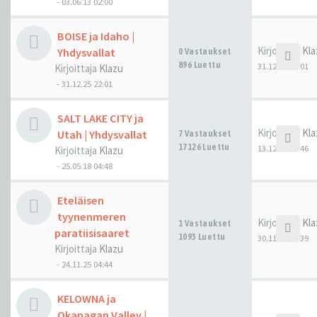
-
03.06.13 02:00
BOISE ja Idaho |
Kirjoittaja
Kla
Yhdysvallat
0 Vastaukset
896 Luettu
31.12.25 22:01
Kirjoittaja
Klazu
-
31.12.25 22:01
SALT LAKE CITY ja
Kirjoittaja
Kla
Utah | Yhdysvallat
7 Vastaukset
17126 Luettu
13.12.25 21:46
Kirjoittaja
Klazu
-
25.05.18 04:48
Eteläisen
tyynenmeren
Kirjoittaja
Kla
1 Vastaukset
paratiisisaaret
1093 Luettu
30.11.25 08:39
Kirjoittaja
Klazu
-
24.11.25 04:44
KELOWNA ja
Okanagan Valley |