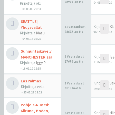
98979 Luettu
04.05.24 19:20
Kirjoittaja
okl
-
01.09.06 22:53
SEATTLE |
Kirjoittaja
Kla
Yhdysvallat
11 Vastaukset
28692 Luettu
30.10.23 05:46
Kirjoittaja
Klazu
-
04.08.15 05:25
Sunnuntaikävely
Kirjoittaja
Igg
MANCHESTERissa
5 Vastaukset
17670 Luettu
13.07.23 11:55
Kirjoittaja
Iggy.P
-
18.09.12 12:55
Las Palmas
Kirjoittaja
ve
1 Vastaukset
Kirjoittaja
veka
8135 Luettu
29.03.23 19:58
-
25.03.23 18:22
Pohjois-Ruotsi:
Kiiruna, Boden,
Kirjoittaja
tiil
8 Vastaukset