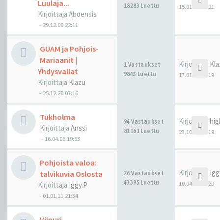
Luulaja...
18283 Luettu
15.01.23 12:21
Kirjoittaja
Aboensis
-
29.12.09 22:11
GUAM ja Pohjois-
Mariaanit |
Kirjoittaja
Kla
1 Vastaukset
Yhdysvallat
9843 Luettu
17.01.22 05:19
Kirjoittaja
Klazu
-
25.12.20 03:16
Tukholma
Kirjoittaja
hig
94 Vastaukset
Kirjoittaja
Anssi
81161 Luettu
23.10.21 16:19
-
16.04.06 19:53
Pohjoista valoa:
Kirjoittaja
Igg
talvikuvia Oslosta
26 Vastaukset
43395 Luettu
10.04.21 11:29
Kirjoittaja
Iggy.P
-
01.01.11 21:34
Viipuri