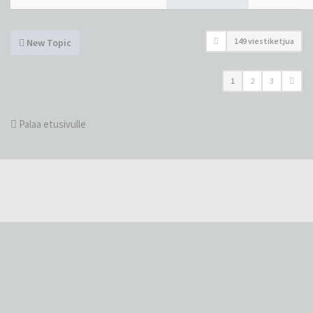
149 viestiketjua
New Topic
1
2
3
Palaa etusivulle