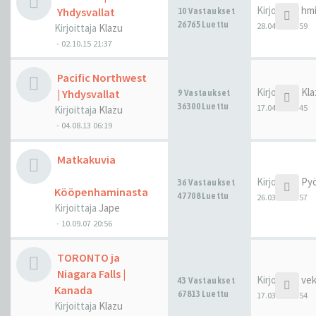
Kirjoittaja
hm
Yhdysvallat
10 Vastaukset
26765 Luettu
28.04.17 10:59
Kirjoittaja
Klazu
-
02.10.15 21:37
Pacific Northwest
Kirjoittaja
Kla
| Yhdysvallat
9 Vastaukset
36300 Luettu
17.04.17 04:45
Kirjoittaja
Klazu
-
04.08.13 06:19
Matkakuvia
Kirjoittaja
Pyö
36 Vastaukset
Kööpenhaminasta
47708 Luettu
26.03.17 15:57
Kirjoittaja
Jape
-
10.09.07 20:56
TORONTO ja
Niagara Falls |
Kirjoittaja
ve
43 Vastaukset
Kanada
67813 Luettu
17.03.17 20:54
Kirjoittaja
Klazu