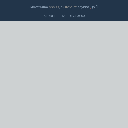
Moottorina
phpBB
ja
SiteSplat
, täynnä
ja
- Kaikki ajat ovat
UTC+03:00
-