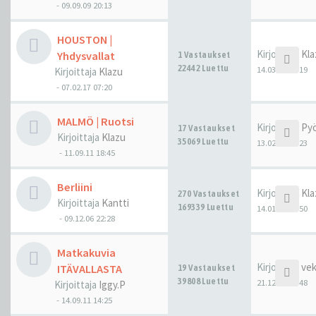
-
09.09.09 20:13
HOUSTON |
Kirjoittaja
Kla
Yhdysvallat
1 Vastaukset
22442 Luettu
14.03.17 06:19
Kirjoittaja
Klazu
-
07.02.17 07:20
MALMÖ | Ruotsi
Kirjoittaja
Pyö
17 Vastaukset
Kirjoittaja
Klazu
35069 Luettu
13.02.17 23:23
-
11.09.11 18:45
Berliini
Kirjoittaja
Kla
270 Vastaukset
Kirjoittaja
Kantti
169339 Luettu
14.01.17 03:50
-
09.12.06 22:28
Matkakuvia
Kirjoittaja
ve
ITÄVALLASTA
19 Vastaukset
39808 Luettu
21.12.16 21:48
Kirjoittaja
Iggy.P
-
14.09.11 14:25