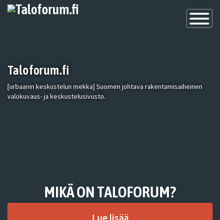
Toggle
Navigatio
Taloforum.fi
[urbaanin keskustelun mekka] Suomen johtava rakentamisaiheinen
valokuvaus- ja keskustelusivusto.
MIKÄ ON TALOFORUM?
Lue lisää