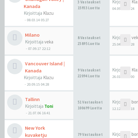
Kirjoittaja
Kla
3 Vastaukset
Kanada
15933 Luettu
04.09.25 08:24
Kirjoittaja
Klazu
-
08.03.14 05:27
Milano
Kirjoittaja
ve
8 Vastaukset
Kirjoittaja
veka
23895 Luettu
25.04.25 09:28
-
07.09.17 22:12
Vancouver Island |
Kirjoittaja
Kla
Kanada
9 Vastaukset
22094 Luettu
26.01.25 00:00
Kirjoittaja
Klazu
-
20.09.15 04:28
Tallinn
Kirjoittaja
bo
51 Vastaukset
Kirjoittaja
Toni
100699 Luettu
12.12.24 11:18
-
21.07.06 16:41
New York
Kirjoittaja
bo
kuvaketju
79 Vastaukset