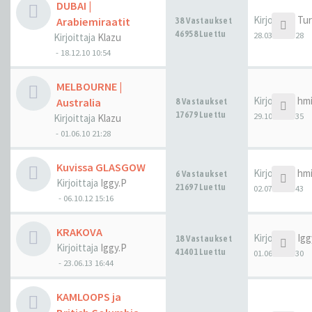
DUBAI |
Kirjoittaja
Tu
Arabiemiraatit
38 Vastaukset
46958 Luettu
28.03.19 11:28
Kirjoittaja
Klazu
-
18.12.10 10:54
MELBOURNE |
Kirjoittaja
hm
Australia
8 Vastaukset
17679 Luettu
29.10.18 00:35
Kirjoittaja
Klazu
-
01.06.10 21:28
Kuvissa GLASGOW
Kirjoittaja
hm
6 Vastaukset
Kirjoittaja
Iggy.P
21697 Luettu
02.07.18 23:43
-
06.10.12 15:16
KRAKOVA
Kirjoittaja
Igg
18 Vastaukset
Kirjoittaja
Iggy.P
41401 Luettu
01.06.18 17:30
-
23.06.13 16:44
KAMLOOPS ja