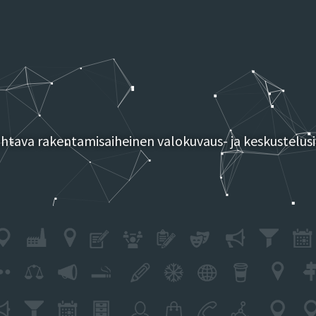
tava rakentamisaiheinen valokuvaus- ja keskustelusi