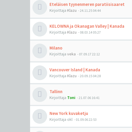
Eteläisen tyynenmeren paratiisisaaret
Kirjoittaja
Klazu
-
24.11.25 04:44
KELOWNA ja Okanagan Valley | Kanada
Kirjoittaja
Klazu
-
08.03.14 05:27
Milano
Kirjoittaja
veka
-
07.09.17 22:12
Vancouver Island | Kanada
Kirjoittaja
Klazu
-
20.09.15 04:28
Tallinn
Kirjoittaja
Toni
-
21.07.06 16:41
New York kuvaketju
Kirjoittaja
okl
-
01.09.06 22:53