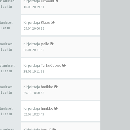
Kirjoittaja
Urbaani
astaukset
 Luettu
10.09.20 19:31
Kirjoittaja
Klazu
staukset
Luettu
09.04.20 06:35
Kirjoittaja
pallo
staukset
 Luettu
08.01.20 11:50
Kirjoittaja
TurkuCubed
astaukset
 Luettu
28.03.19 11:28
Kirjoittaja
hmikko
staukset
 Luettu
29.10.18 00:35
Kirjoittaja
hmikko
staukset
 Luettu
02.07.18 23:43
Kirjoittaja
Iggy.P
astaukset