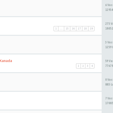
6 Va
12934
275 
18052
1
…
15
16
17
18
19
3 Va
1259 
 Kanada
59 V
77678
1
2
3
4
0 Va
885 L
7 Va
17085