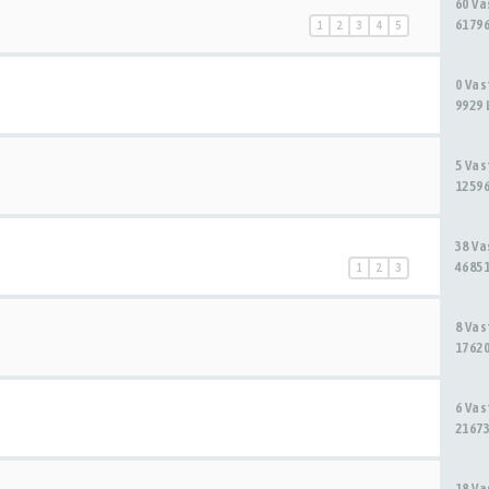
60 V
61796
1
2
3
4
5
0 Va
9929 
5 Va
12596
38 V
46851
1
2
3
8 Va
17620
6 Va
21673
18 V