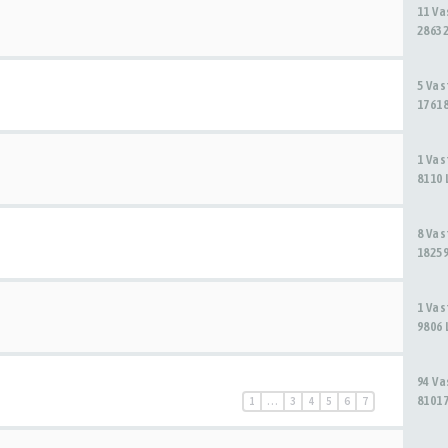
11 V
28632
5 Va
17618
1 Va
8110 
8 Va
18259
1 Va
9806 
94 V
81017
1
…
3
4
5
6
7