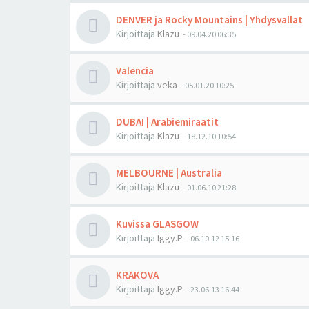
DENVER ja Rocky Mountains | Yhdysvallat
Kirjoittaja
Klazu
-
09.04.20 06:35
Valencia
Kirjoittaja
veka
-
05.01.20 10:25
DUBAI | Arabiemiraatit
Kirjoittaja
Klazu
-
18.12.10 10:54
MELBOURNE | Australia
Kirjoittaja
Klazu
-
01.06.10 21:28
Kuvissa GLASGOW
Kirjoittaja
Iggy.P
-
06.10.12 15:16
KRAKOVA
Kirjoittaja
Iggy.P
-
23.06.13 16:44