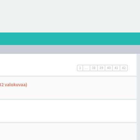
1
…
38
39
40
41
42
(32 valokuvaa)