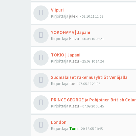
Viipuri
Kirjoittaja
julexi
-
03.10.11 11:58
YOKOHAMA | Japani
Kirjoittaja
Klazu
-
06.08.10 08:21
TOKIO | Japani
Kirjoittaja
Klazu
-
25.07.10 14:24
Suomalaiset rakennusyhtiöt Venäjällä
Kirjoittaja
tae
-
27.05.12 21:02
PRINCE GEORGE ja Pohjoinen British Colu
Kirjoittaja
Klazu
-
07.09.20 06:45
London
Kirjoittaja
Toni
-
20.12.05 01:45