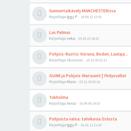
Sunnuntaikävely MANCHESTERissa
Kirjoittaja
Iggy.P
-
18.09.12 12:55
Las Palmas
Kirjoittaja
veka
-
25.03.23 18:22
Pohjois-Ruotsi: Kiiruna, Boden, Luulaja...
Kirjoittaja
Aboensis
-
29.12.09 22:11
GUAM ja Pohjois-Mariaanit | Yhdysvallat
Kirjoittaja
Klazu
-
25.12.20 03:16
Tukholma
Kirjoittaja
Anssi
-
16.04.06 19:53
Pohjoista valoa: talvikuvia Oslosta
Kirjoittaja
Iggy.P
-
01.01.11 21:34