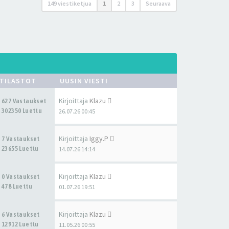
149 viestiketjua
1
2
3
Seuraava
TILASTOT
UUSIN VIESTI
Kirjoittaja
Klazu
627 Vastaukset
302350 Luettu
26.07.26 00:45
Kirjoittaja
Iggy.P
7 Vastaukset
23655 Luettu
14.07.26 14:14
Kirjoittaja
Klazu
0 Vastaukset
478 Luettu
01.07.26 19:51
Kirjoittaja
Klazu
6 Vastaukset
12912 Luettu
11.05.26 00:55