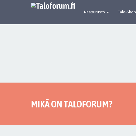
[urbaanin keskustelun mekka] Suomen joh
Naapurusto
Talo-Shop
MIKÄ ON TALOFORUM?