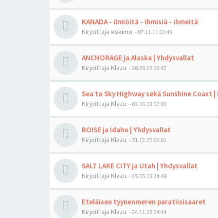
KANADA - ilmiöitä - ihmisiä - ihmeitä
Kirjoittaja
eskimo
-
07.11.11 03:43
ANCHORAGE ja Alaska | Yhdysvallat
Kirjoittaja
Klazu
-
28.09.25 06:47
Sea to Sky Highway sekä Sunshine Coast |
Kirjoittaja
Klazu
-
03.06.13 02:00
BOISE ja Idaho | Yhdysvallat
Kirjoittaja
Klazu
-
31.12.25 22:01
SALT LAKE CITY ja Utah | Yhdysvallat
Kirjoittaja
Klazu
-
25.05.18 04:48
Eteläisen tyynenmeren paratiisisaaret
Kirjoittaja
Klazu
-
24.11.25 04:44