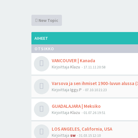
New Topic
AIHEET
OTSIKKO
VANCOUVER | Kanada
Kirjoittaja
Klazu
-
17.11.11 20:58
Varsova ja sen ihmiset 1900-luvun alussa 
Kirjoittaja
Iggy.P
-
07.10.10 21:23
GUADALAJARA | Meksiko
Kirjoittaja
Klazu
-
01.07.26 19:51
LOS ANGELES, California, USA
Kirjoittaja
sw
-
31.03.15 12:10