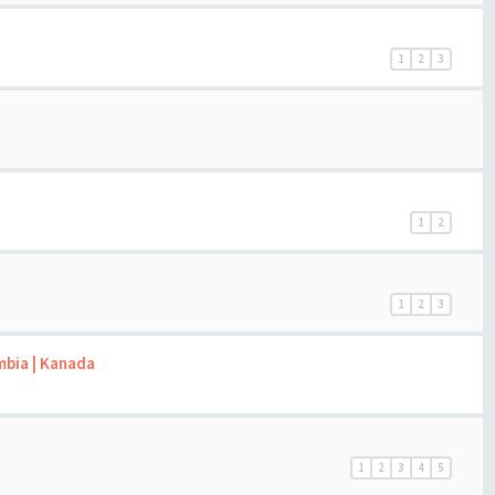
1
2
3
1
2
1
2
3
mbia | Kanada
1
2
3
4
5