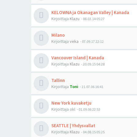
KELOWNA ja Okanagan Valley | Kanada
Kirjoittaja
Klazu
-
08.03.14 05:27
Milano
Kirjoittaja
veka
-
07.09.17 22:12
Vancouver Island | Kanada
Kirjoittaja
Klazu
-
20.09.15 04:28
Tallinn
Kirjoittaja
Toni
-
21.07.06 16:41
New York kuvaketju
Kirjoittaja
okl
-
01.09.06 22:53
SEATTLE | Yhdysvallat
Kirjoittaja
Klazu
-
04.08.15 05:25