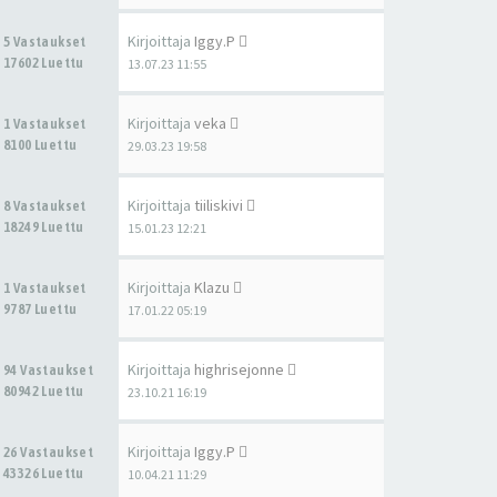
Kirjoittaja
Iggy.P
5 Vastaukset
17602 Luettu
13.07.23 11:55
Kirjoittaja
veka
1 Vastaukset
8100 Luettu
29.03.23 19:58
Kirjoittaja
tiiliskivi
8 Vastaukset
18249 Luettu
15.01.23 12:21
Kirjoittaja
Klazu
1 Vastaukset
9787 Luettu
17.01.22 05:19
Kirjoittaja
highrisejonne
94 Vastaukset
80942 Luettu
23.10.21 16:19
Kirjoittaja
Iggy.P
26 Vastaukset
43326 Luettu
10.04.21 11:29