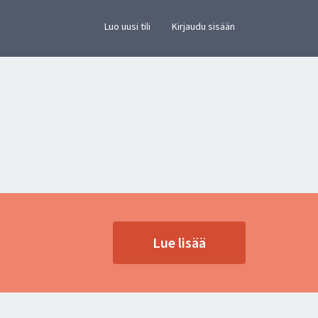
×
vusto.
Luo uusi tili
Kirjaudu sisään
Lue lisää