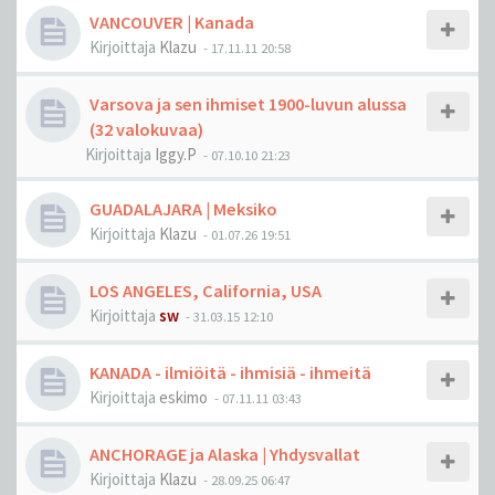
VANCOUVER | Kanada
Kirjoittaja
Klazu
-
17.11.11 20:58
Varsova ja sen ihmiset 1900-luvun alussa
(32 valokuvaa)
Kirjoittaja
Iggy.P
-
07.10.10 21:23
GUADALAJARA | Meksiko
Kirjoittaja
Klazu
-
01.07.26 19:51
LOS ANGELES, California, USA
Kirjoittaja
sw
-
31.03.15 12:10
KANADA - ilmiöitä - ihmisiä - ihmeitä
Kirjoittaja
eskimo
-
07.11.11 03:43
ANCHORAGE ja Alaska | Yhdysvallat
Kirjoittaja
Klazu
-
28.09.25 06:47