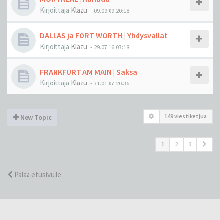
Kirjoittaja
Klazu
-
09.09.09 20:18
DALLAS ja FORT WORTH | Yhdysvallat
Kirjoittaja
Klazu
-
29.07.16 03:18
FRANKFURT AM MAIN | Saksa
Kirjoittaja
Klazu
-
31.01.07 20:36
149 viestiketjua
New Topic
1
2
3
Palaa etusivulle