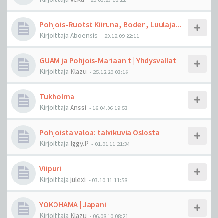
Pohjois-Ruotsi: Kiiruna, Boden, Luulaja...
Kirjoittaja
Aboensis
-
29.12.09 22:11
GUAM ja Pohjois-Mariaanit | Yhdysvallat
Kirjoittaja
Klazu
-
25.12.20 03:16
Tukholma
Kirjoittaja
Anssi
-
16.04.06 19:53
Pohjoista valoa: talvikuvia Oslosta
Kirjoittaja
Iggy.P
-
01.01.11 21:34
Viipuri
Kirjoittaja
julexi
-
03.10.11 11:58
YOKOHAMA | Japani
Kirjoittaja
Klazu
-
06.08.10 08:21