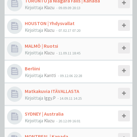
TORONTO ja Niagara Falls | Kanada
Kirjoittaja
Klazu
-
09.09.09 20:13
HOUSTON | Yhdysvallat
Kirjoittaja
Klazu
-
07.02.17 07:20
MALMÖ | Ruotsi
Kirjoittaja
Klazu
-
11.09.11 18:45
Berliini
Kirjoittaja
Kantti
-
09.12.06 22:28
Matkakuvia ITÄVALLASTA
Kirjoittaja
Iggy.P
-
14.09.11 14:25
SYDNEY | Australia
Kirjoittaja
Klazu
-
20.12.09 16:01
MONTREAL | Kanada