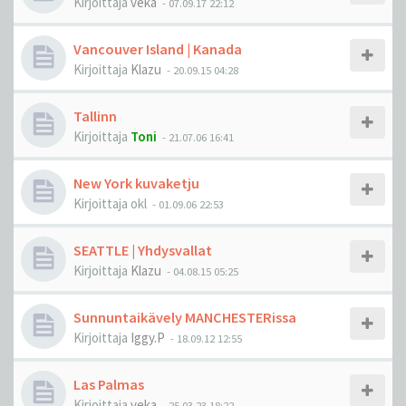
Kirjoittaja
veka
-
07.09.17 22:12
Vancouver Island | Kanada
Kirjoittaja
Klazu
-
20.09.15 04:28
Tallinn
Kirjoittaja
Toni
-
21.07.06 16:41
New York kuvaketju
Kirjoittaja
okl
-
01.09.06 22:53
SEATTLE | Yhdysvallat
Kirjoittaja
Klazu
-
04.08.15 05:25
Sunnuntaikävely MANCHESTERissa
Kirjoittaja
Iggy.P
-
18.09.12 12:55
Las Palmas
Kirjoittaja
veka
-
25.03.23 18:22