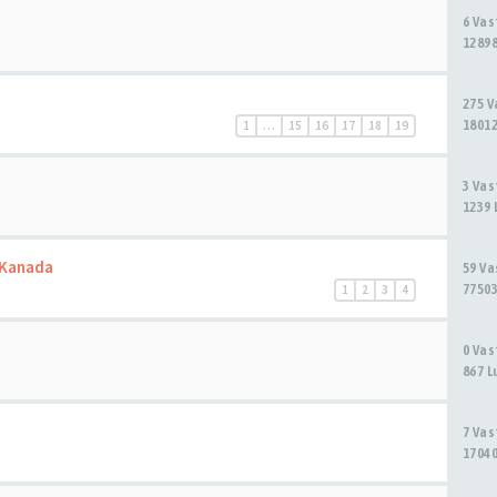
6 Va
12898
275 
18012
1
…
15
16
17
18
19
3 Va
1239 
 Kanada
59 V
77503
1
2
3
4
0 Va
867 L
7 Va
17040