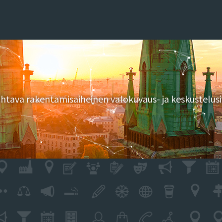
tava rakentamisaiheinen valokuvaus- ja keskustelusi