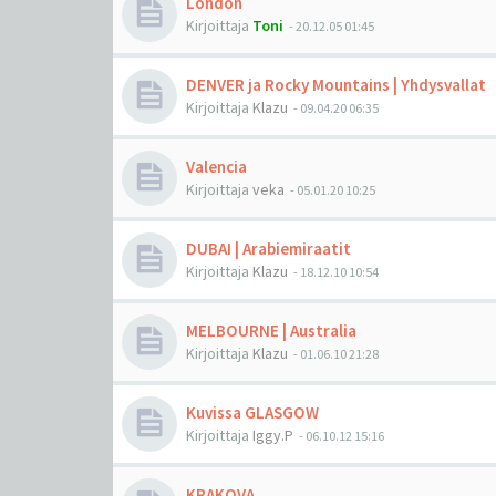
London
Kirjoittaja
Toni
-
20.12.05 01:45
DENVER ja Rocky Mountains | Yhdysvallat
Kirjoittaja
Klazu
-
09.04.20 06:35
Valencia
Kirjoittaja
veka
-
05.01.20 10:25
DUBAI | Arabiemiraatit
Kirjoittaja
Klazu
-
18.12.10 10:54
MELBOURNE | Australia
Kirjoittaja
Klazu
-
01.06.10 21:28
Kuvissa GLASGOW
Kirjoittaja
Iggy.P
-
06.10.12 15:16
KRAKOVA