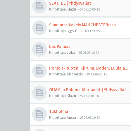
SEATTLE | Yhdysvallat
Kirjoittaja
Klazu
-
04.08.15 05:25
Sunnuntaikävely MANCHESTERissa
Kirjoittaja
Iggy.P
-
18.09.12 12:55
Las Palmas
Kirjoittaja
veka
-
25.03.23 18:22
Pohjois-Ruotsi: Kiiruna, Boden, Luulaja...
Kirjoittaja
Aboensis
-
29.12.09 22:11
GUAM ja Pohjois-Mariaanit | Yhdysvallat
Kirjoittaja
Klazu
-
25.12.20 03:16
Tukholma
Kirjoittaja
Anssi
-
16.04.06 19:53