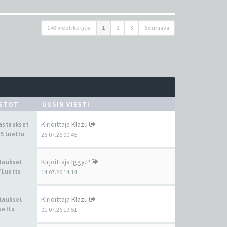
149 viestiketjua
1
2
3
Seuraava
ASTOT
UUSIN VIESTI
Kirjoittaja
Klazu
Vastaukset
5 Luettu
26.07.26 00:45
Kirjoittaja
Iggy.P
staukset
 Luettu
14.07.26 14:14
Kirjoittaja
Klazu
staukset
uettu
01.07.26 19:51