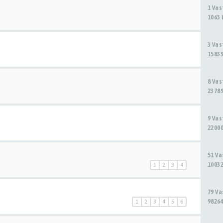
1 Va
1063 
3 Va
15839
8 Va
23789
9 Va
22000
51 V
10032
1
2
3
4
79 V
98264
1
2
3
4
5
6