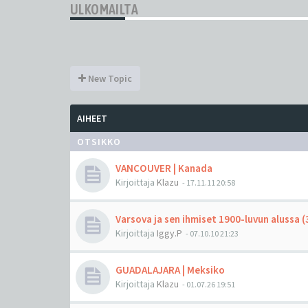
ULKOMAILTA
New Topic
AIHEET
OTSIKKO
VANCOUVER | Kanada
Kirjoittaja
Klazu
-
17.11.11 20:58
Varsova ja sen ihmiset 1900-luvun alussa 
Kirjoittaja
Iggy.P
-
07.10.10 21:23
GUADALAJARA | Meksiko
Kirjoittaja
Klazu
-
01.07.26 19:51