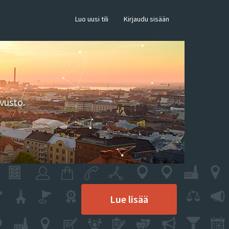
×
Luo uusi tili
Kirjaudu sisään
vusto.
Lue lisää