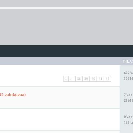
TIL
627 
30214
1
…
38
39
40
41
42
(32 valokuvaa)
7 Va
23647
0 Va
473 L