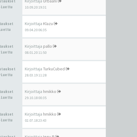
Kirjoittaja
Urbaani
astaukset
 Luettu
10.09.20 19:31
Kirjoittaja
Klazu
staukset
Luettu
09.04.20 06:35
Kirjoittaja
pallo
staukset
 Luettu
08.01.20 11:50
Kirjoittaja
TurkuCubed
astaukset
 Luettu
28.03.19 11:28
Kirjoittaja
hmikko
staukset
 Luettu
29.10.18 00:35
Kirjoittaja
hmikko
staukset
 Luettu
02.07.18 23:43
Kirjoittaja
Iggy.P
astaukset