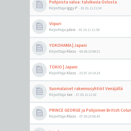
Pohjoista valoa: talvikuvia Oslosta
Kirjoittaja
Iggy.P
-
01.01.11 21:34
Viipuri
Kirjoittaja
julexi
-
03.10.11 11:58
YOKOHAMA | Japani
Kirjoittaja
Klazu
-
06.08.10 08:21
TOKIO | Japani
Kirjoittaja
Klazu
-
25.07.10 14:24
Suomalaiset rakennusyhtiöt Venäjällä
Kirjoittaja
tae
-
27.05.12 21:02
PRINCE GEORGE ja Pohjoinen British Colu
Kirjoittaja
Klazu
-
07.09.20 06:45