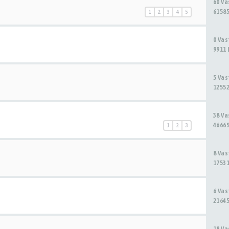
60 V
61585
1
2
3
4
5
0 Va
9911 
5 Va
12552
38 V
46669
1
2
3
8 Va
17531
6 Va
21645
18 V