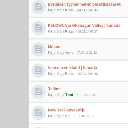
Eteläisen tyynenmeren paratiisisaaret
Kirjoittaja
Klazu
-
24.11.25 04:44
KELOWNA ja Okanagan Valley | Kanada
Kirjoittaja
Klazu
-
08.03.14 05:27
Milano
Kirjoittaja
veka
-
07.09.17 22:12
Vancouver Island | Kanada
Kirjoittaja
Klazu
-
20.09.15 04:28
Tallinn
Kirjoittaja
Toni
-
21.07.06 16:41
New York kuvaketju
Kirjoittaja
okl
-
01.09.06 22:53