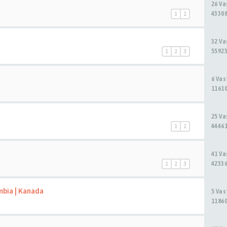
26 V
43308
1
2
32 V
55923
1
2
3
6 Va
11610
25 V
44461
1
2
41 V
42336
1
2
3
mbia | Kanada
5 Va
11860