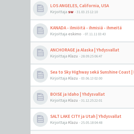
LOS ANGELES, California, USA
Kirjoittaja
sw
-
31.03.15 12:10
KANADA - ilmiöitä - ihmisiä - ihmeitä
Kirjoittaja
eskimo
-
07.11.11 03:43
ANCHORAGE ja Alaska | Yhdysvallat
Kirjoittaja
Klazu
-
28.09.25 06:47
Sea to Sky Highway sekä Sunshine Coast |
Kirjoittaja
Klazu
-
03.06.13 02:00
BOISE ja Idaho | Yhdysvallat
Kirjoittaja
Klazu
-
31.12.25 22:01
SALT LAKE CITY ja Utah | Yhdysvallat
Kirjoittaja
Klazu
-
25.05.18 04:48