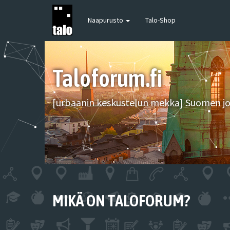
Naapurusto
Talo-Shop
Taloforum.fi
[urbaanin keskustelun mekka] Suomen joh
MIKÄ ON TALOFORUM?