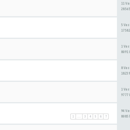
11 V
28565
5 Va
17582
1 Va
8091 
8 Va
18239
1 Va
9777 
94 V
80857
1
…
3
4
5
6
7