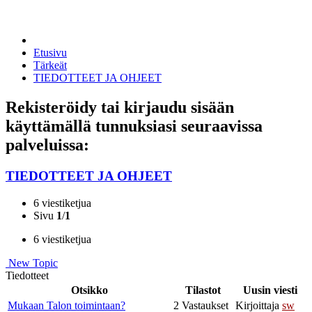
Etusivu
Tärkeät
TIEDOTTEET JA OHJEET
Rekisteröidy tai kirjaudu sisään
käyttämällä tunnuksiasi seuraavissa
palveluissa:
TIEDOTTEET JA OHJEET
6 viestiketjua
Sivu
1
/
1
6 viestiketjua
New Topic
Tiedotteet
Otsikko
Tilastot
Uusin viesti
Mukaan Talon toimintaan?
2 Vastaukset
Kirjoittaja
sw