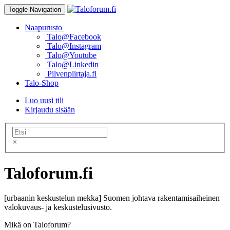
Toggle Navigation
Naapurusto
Talo@Facebook
Talo@Instagram
Talo@Youtube
Talo@Linkedin
Pilvenpiirtaja.fi
Talo-Shop
Luo uusi tili
Kirjaudu sisään
×
Taloforum.fi
[urbaanin keskustelun mekka] Suomen johtava rakentamisaiheinen
valokuvaus- ja keskustelusivusto.
Mikä on Taloforum?