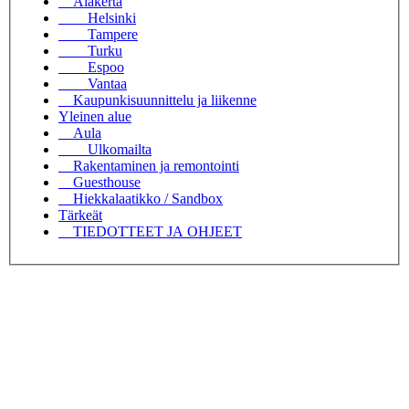
Alakerta
Helsinki
Tampere
Turku
Espoo
Vantaa
Kaupunkisuunnittelu ja liikenne
Yleinen alue
Aula
Ulkomailta
Rakentaminen ja remontointi
Guesthouse
Hiekkalaatikko / Sandbox
Tärkeät
TIEDOTTEET JA OHJEET