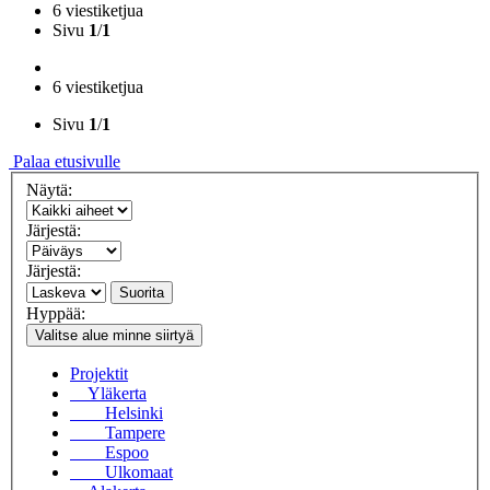
6 viestiketjua
Sivu
1
/
1
6 viestiketjua
Sivu
1
/
1
Palaa etusivulle
Näytä:
Järjestä:
Järjestä:
Suorita
Hyppää:
Valitse alue minne siirtyä
Projektit
Yläkerta
Helsinki
Tampere
Espoo
Ulkomaat