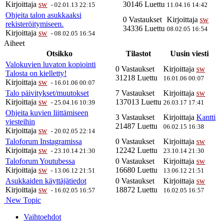
Kirjoittaja
sw
30146 Luettu
-
02.01.13 22:15
11.04.16 14:42
Ohjeita talon asukkaaksi
0 Vastaukset
Kirjoittaja
sw
rekisteröitymiseen.
34336 Luettu
08.02.05 16:54
Kirjoittaja
sw
-
08.02.05 16:54
Aiheet
Otsikko
Tilastot
Uusin viesti
Valokuvien luvaton kopiointi
0 Vastaukset
Kirjoittaja
sw
Talosta on kielletty!
31218 Luettu
16.01.06 00:07
Kirjoittaja
sw
-
16.01.06 00:07
Talo päivitykset/muutokset
7 Vastaukset
Kirjoittaja
sw
Kirjoittaja
sw
137013 Luettu
-
25.04.16 10:39
26.03.17 17:41
Ohjeita kuvien liittämiseen
3 Vastaukset
Kirjoittaja
Kantti
viesteihin
21487 Luettu
06.02.15 16:38
Kirjoittaja
sw
-
20.02.05 22:14
Taloforum Instagramissa
0 Vastaukset
Kirjoittaja
sw
Kirjoittaja
sw
12242 Luettu
-
23.10.14 21:30
23.10.14 21:30
Taloforum Youtubessa
0 Vastaukset
Kirjoittaja
sw
Kirjoittaja
sw
16680 Luettu
-
13.06.12 21:51
13.06.12 21:51
Asukkaiden käyttäjätiedot
0 Vastaukset
Kirjoittaja
sw
Kirjoittaja
sw
18872 Luettu
-
16.02.05 16:57
16.02.05 16:57
New Topic
Vaihtoehdot