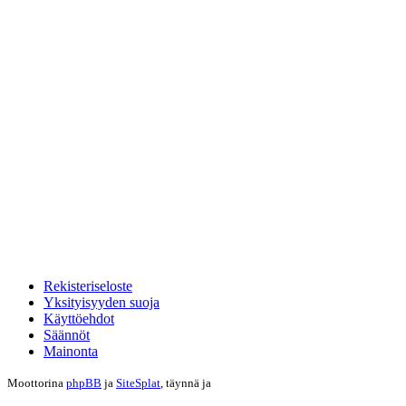
Rekisteriseloste
Yksityisyyden suoja
Käyttöehdot
Säännöt
Mainonta
Moottorina
phpBB
ja
SiteSplat
, täynnä
ja