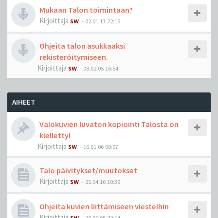
Mukaan Talon toimintaan?
Kirjoittaja
sw
-
02.01.13 22:15
Ohjeita talon asukkaaksi
rekisteröitymiseen.
Kirjoittaja
sw
-
08.02.05 16:54
AIHEET
Valokuvien luvaton kopiointi Talosta on
kielletty!
Kirjoittaja
sw
-
16.01.06 00:07
Talo päivitykset/muutokset
Kirjoittaja
sw
-
25.04.16 10:39
Ohjeita kuvien liittämiseen viesteihin
Kirjoittaja
sw
-
20.02.05 22:14