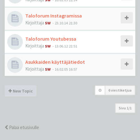
Taloforum Instagramissa
Kirjoittaja
sw
-
23.10.14 21:30
Taloforum Youtubessa
Kirjoittaja
sw
-
13.06.12 21:51
Asukkaiden käyttäjätiedot
Kirjoittaja
sw
-
16.02.05 16:57
6 viestiketjua
New Topic
Sivu
1
/
1
Palaa etusivulle