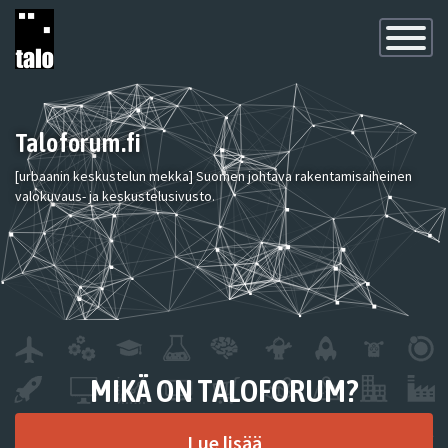
Toggle
Navigatio
Taloforum.fi
[urbaanin keskustelun mekka] Suomen johtava rakentamisaiheinen
valokuvaus- ja keskustelusivusto.
MIKÄ ON TALOFORUM?
Lue lisää