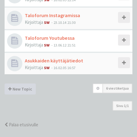
Taloforum Instagramissa
Kirjoittaja
sw
-
23.10.14 21:30
Taloforum Youtubessa
Kirjoittaja
sw
-
13.06.12 21:51
Asukkaiden käyttäjätiedot
Kirjoittaja
sw
-
16.02.05 16:57
6 viestiketjua
New Topic
Sivu
1
/
1
Palaa etusivulle