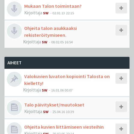
Mukaan Talon toimintaan?
Kirjoittaja
sw
-
02.01.13 22:15
Ohjeita talon asukkaaksi
rekisteröitymiseen.
Kirjoittaja
sw
-
08.02.05 16:54
AIHEET
Valokuvien luvaton kopiointi Talosta on
kielletty!
Kirjoittaja
sw
-
16.01.06 00:07
Talo päivitykset/muutokset
Kirjoittaja
sw
-
25.04.16 10:39
Ohjeita kuvien liittämiseen viesteihin
Kirjoittaja
sw
-
20.02.05 22:14