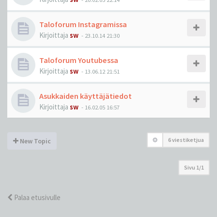
Taloforum Instagramissa
Kirjoittaja
sw
-
23.10.14 21:30
Taloforum Youtubessa
Kirjoittaja
sw
-
13.06.12 21:51
Asukkaiden käyttäjätiedot
Kirjoittaja
sw
-
16.02.05 16:57
6 viestiketjua
New Topic
Sivu
1
/
1
Palaa etusivulle