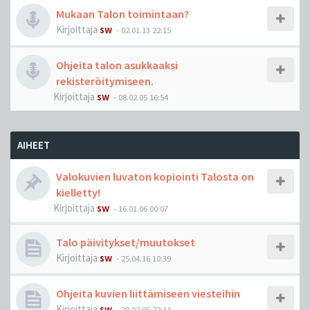
Mukaan Talon toimintaan?
Kirjoittaja
sw
-
02.01.13 22:15
Ohjeita talon asukkaaksi
rekisteröitymiseen.
Kirjoittaja
sw
-
08.02.05 16:54
AIHEET
Valokuvien luvaton kopiointi Talosta on
kielletty!
Kirjoittaja
sw
-
16.01.06 00:07
Talo päivitykset/muutokset
Kirjoittaja
sw
-
25.04.16 10:39
Ohjeita kuvien liittämiseen viesteihin
Kirjoittaja
sw
-
20.02.05 22:14