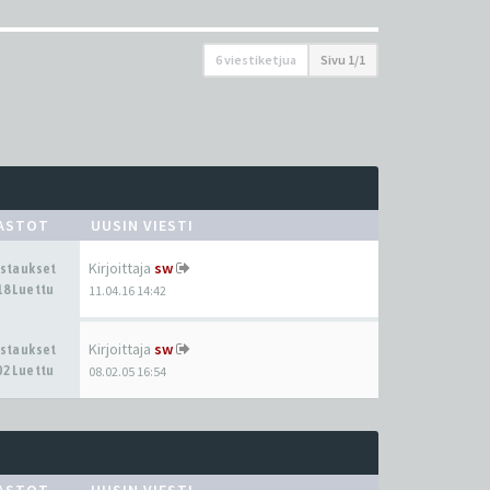
6 viestiketjua
Sivu
1
/
1
ASTOT
UUSIN VIESTI
Kirjoittaja
sw
astaukset
18 Luettu
11.04.16 14:42
Kirjoittaja
sw
astaukset
02 Luettu
08.02.05 16:54
ASTOT
UUSIN VIESTI