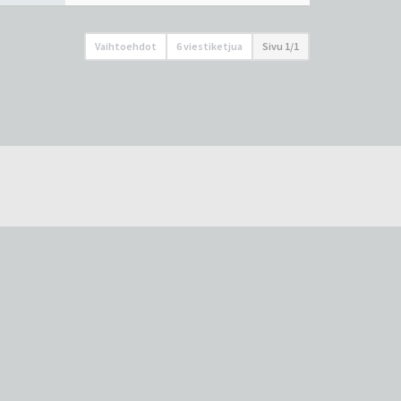
Vaihtoehdot
6 viestiketjua
Sivu
1
/
1