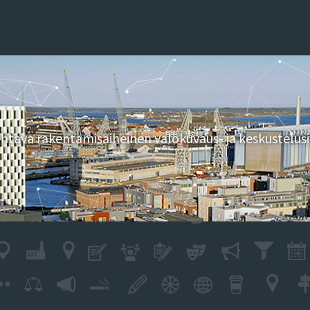
tava rakentamisaiheinen valokuvaus- ja keskustelusi