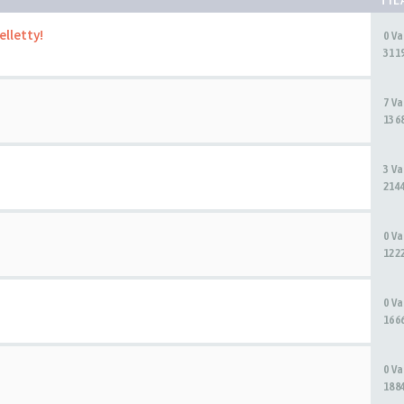
elletty!
0 V
311
7 V
136
3 V
214
0 V
122
0 V
166
0 V
188