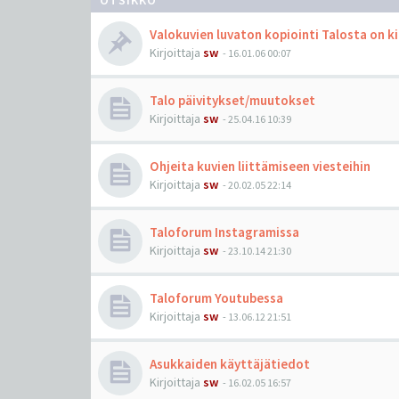
Valokuvien luvaton kopiointi Talosta on ki
Kirjoittaja
sw
-
16.01.06 00:07
Talo päivitykset/muutokset
Kirjoittaja
sw
-
25.04.16 10:39
Ohjeita kuvien liittämiseen viesteihin
Kirjoittaja
sw
-
20.02.05 22:14
Taloforum Instagramissa
Kirjoittaja
sw
-
23.10.14 21:30
Taloforum Youtubessa
Kirjoittaja
sw
-
13.06.12 21:51
Asukkaiden käyttäjätiedot
Kirjoittaja
sw
-
16.02.05 16:57