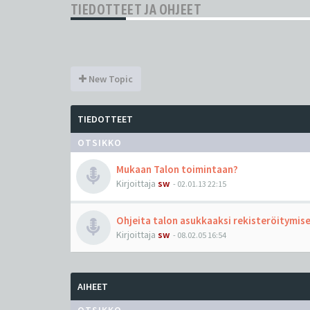
TIEDOTTEET JA OHJEET
New Topic
TIEDOTTEET
OTSIKKO
Mukaan Talon toimintaan?
Kirjoittaja
sw
-
02.01.13 22:15
Ohjeita talon asukkaaksi rekisteröitymis
Kirjoittaja
sw
-
08.02.05 16:54
AIHEET
OTSIKKO