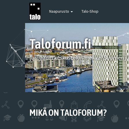
Naapurusto
Talo-Shop
Taloforum.fi
[urbaanin keskustelun mekka] Suomen joh
MIKÄ ON TALOFORUM?