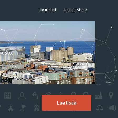
×
Luo uusi tili
Kirjaudu sisään
vusto.
Lue lisää