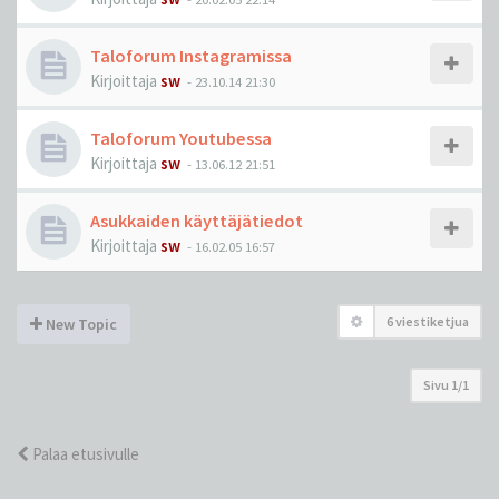
Taloforum Instagramissa
Kirjoittaja
sw
-
23.10.14 21:30
Taloforum Youtubessa
Kirjoittaja
sw
-
13.06.12 21:51
Asukkaiden käyttäjätiedot
Kirjoittaja
sw
-
16.02.05 16:57
6 viestiketjua
New Topic
Sivu
1
/
1
Palaa etusivulle