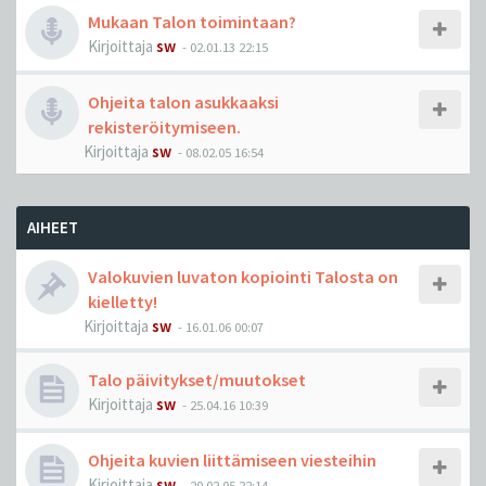
Mukaan Talon toimintaan?
Kirjoittaja
sw
-
02.01.13 22:15
Ohjeita talon asukkaaksi
rekisteröitymiseen.
Kirjoittaja
sw
-
08.02.05 16:54
AIHEET
Valokuvien luvaton kopiointi Talosta on
kielletty!
Kirjoittaja
sw
-
16.01.06 00:07
Talo päivitykset/muutokset
Kirjoittaja
sw
-
25.04.16 10:39
Ohjeita kuvien liittämiseen viesteihin
Kirjoittaja
sw
-
20.02.05 22:14