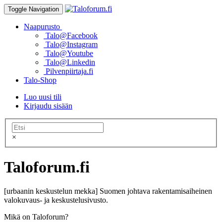
Toggle Navigation
Naapurusto
Talo@Facebook
Talo@Instagram
Talo@Youtube
Talo@Linkedin
Pilvenpiirtaja.fi
Talo-Shop
Luo uusi tili
Kirjaudu sisään
×
Taloforum.fi
[urbaanin keskustelun mekka] Suomen johtava rakentamisaiheinen
valokuvaus- ja keskustelusivusto.
Mikä on Taloforum?