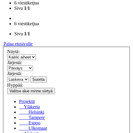
6 viestiketjua
Sivu
1
/
1
6 viestiketjua
Sivu
1
/
1
Palaa etusivulle
Näytä:
Järjestä:
Järjestä:
Suorita
Hyppää:
Valitse alue minne siirtyä
Projektit
Yläkerta
Helsinki
Tampere
Espoo
Ulkomaat