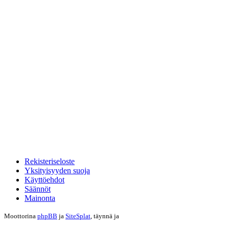
Rekisteriseloste
Yksityisyyden suoja
Käyttöehdot
Säännöt
Mainonta
Moottorina
phpBB
ja
SiteSplat
, täynnä
ja