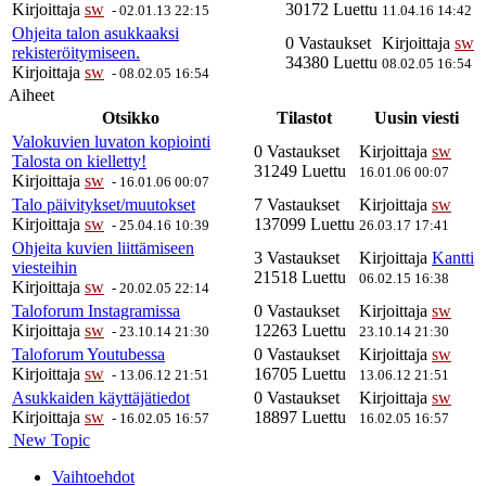
Kirjoittaja
sw
30172 Luettu
-
02.01.13 22:15
11.04.16 14:42
Ohjeita talon asukkaaksi
0 Vastaukset
Kirjoittaja
sw
rekisteröitymiseen.
34380 Luettu
08.02.05 16:54
Kirjoittaja
sw
-
08.02.05 16:54
Aiheet
Otsikko
Tilastot
Uusin viesti
Valokuvien luvaton kopiointi
0 Vastaukset
Kirjoittaja
sw
Talosta on kielletty!
31249 Luettu
16.01.06 00:07
Kirjoittaja
sw
-
16.01.06 00:07
Talo päivitykset/muutokset
7 Vastaukset
Kirjoittaja
sw
Kirjoittaja
sw
137099 Luettu
-
25.04.16 10:39
26.03.17 17:41
Ohjeita kuvien liittämiseen
3 Vastaukset
Kirjoittaja
Kantti
viesteihin
21518 Luettu
06.02.15 16:38
Kirjoittaja
sw
-
20.02.05 22:14
Taloforum Instagramissa
0 Vastaukset
Kirjoittaja
sw
Kirjoittaja
sw
12263 Luettu
-
23.10.14 21:30
23.10.14 21:30
Taloforum Youtubessa
0 Vastaukset
Kirjoittaja
sw
Kirjoittaja
sw
16705 Luettu
-
13.06.12 21:51
13.06.12 21:51
Asukkaiden käyttäjätiedot
0 Vastaukset
Kirjoittaja
sw
Kirjoittaja
sw
18897 Luettu
-
16.02.05 16:57
16.02.05 16:57
New Topic
Vaihtoehdot