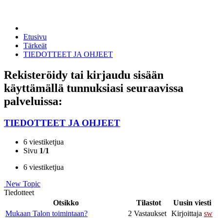
Etusivu
Tärkeät
TIEDOTTEET JA OHJEET
Rekisteröidy tai kirjaudu sisään
käyttämällä tunnuksiasi seuraavissa
palveluissa:
TIEDOTTEET JA OHJEET
6 viestiketjua
Sivu
1
/
1
6 viestiketjua
New Topic
Tiedotteet
Otsikko
Tilastot
Uusin viesti
Mukaan Talon toimintaan?
2 Vastaukset
Kirjoittaja
sw