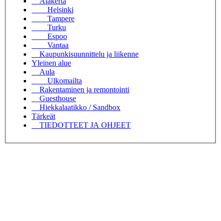
Alakerta
Helsinki
Tampere
Turku
Espoo
Vantaa
Kaupunkisuunnittelu ja liikenne
Yleinen alue
Aula
Ulkomailta
Rakentaminen ja remontointi
Guesthouse
Hiekkalaatikko / Sandbox
Tärkeät
TIEDOTTEET JA OHJEET