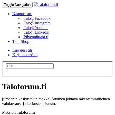
Toggle Navigation
Naapurusto
Talo@Facebook
Talo@Instagram
Talo@Youtube
Talo@Linkedin
Pilvenpiirtaja.fi
Talo-Shop
Luo uusi tili
Kirjaudu sisään
×
Taloforum.fi
[urbaanin keskustelun mekka] Suomen johtava rakentamisaiheinen
valokuvaus- ja keskustelusivusto.
Mikä on Taloforum?