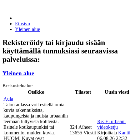
Etusivu
Yleinen alue
Rekisteröidy tai kirjaudu sisään
käyttämällä tunnuksiasi seuraavissa
palveluissa:
Yleinen alue
Keskustelualue
Otsikko
Tilastot
Uusin viesti
Aula
Talon aulassa voit esitellä omia
kuvia rakennuksista,
kaupungeista ja muista urbaaniin
teemaan liittyvistä kohteista.
Re: Ei urbaani
Esittele kotikaupunkisi tai
324 Aiheet
videoketju
kommentoi muiden kuvia.
13655 Viestit
Kirjoittaja
Kantti
HUOM! Kuvat ovat
06.08.26 22:32