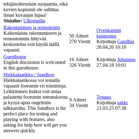
tekijänoikeuslain suojaamia, eikä
kuvien kopiointi ole sallittua
ilman kuvaajan lupaa!
Sisäalue:
Ulkomailta
Rakentaminen ja remontointi
Ovenkarmin
Kaikenlaista rakentamiseen ja
50 Aiheet
kunnostus
remontointiin liittyvää
270 Viestit
Kirjoittaja
Gandhia
keskustelua voit käydä täällä
20.04.26 10:10
vapaasti.
Guesthouse
16 Aiheet
Kirjoittaja
Juhannus
English discussion is welcomed
326 Viestit
27.04.18 10:01
in this guesthouse.
Hiekkalaatikko / Sandbox
Hiekkalaatikossa voi testailla
vapaasti foorumin eri toimintoja.
Leikkimisen lisäksi voit antaa
palautetta foorumin toteutuksesta
Testaus
9 Aiheet
ja kysyä apua ongelmiin
Kirjoittaja
sakkr
34 Viestit
talkkareilta. This Sandbox is the
21.03.25 07:38
perfect place for testing and
playing with features, also
asking for help here will get you
answers quickly.