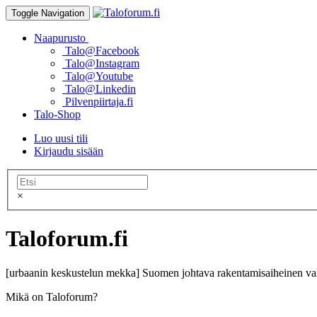
Toggle Navigation
Naapurusto
Talo@Facebook
Talo@Instagram
Talo@Youtube
Talo@Linkedin
Pilvenpiirtaja.fi
Talo-Shop
Luo uusi tili
Kirjaudu sisään
×
Taloforum.fi
[urbaanin keskustelun mekka] Suomen johtava rakentamisaiheinen val
Mikä on Taloforum?