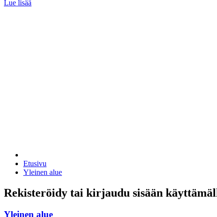
Lue lisää
Etusivu
Yleinen alue
Rekisteröidy tai kirjaudu sisään käyttämäl
Yleinen alue