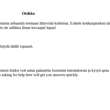
Otsikko
muista urbaaniin teemaan liittyvistä kohteista. Esittele kotikaupunkisi
 ole sallittua ilman kuvaajan lupaa!
käydä täällä vapaasti.
misen lisäksi voit antaa palautetta foorumin toteutuksesta ja kysyä apua 
o asking for help here will get you answers quickly.