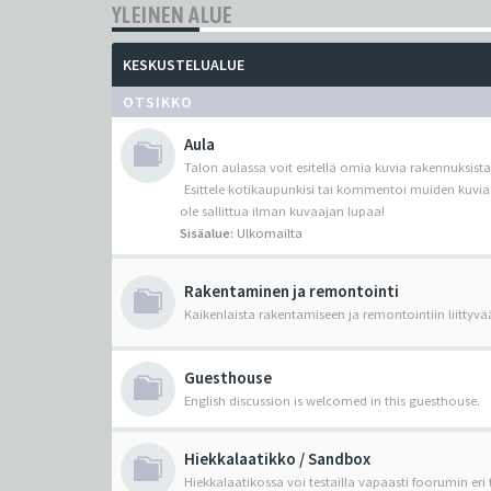
YLEINEN ALUE
KESKUSTELUALUE
OTSIKKO
Aula
Talon aulassa voit esitellä omia kuvia rakennuksista
Esittele kotikaupunkisi tai kommentoi muiden kuvia
ole sallittua ilman kuvaajan lupaa!
Sisäalue:
Ulkomailta
Rakentaminen ja remontointi
Kaikenlaista rakentamiseen ja remontointiin liittyvä
Guesthouse
English discussion is welcomed in this guesthouse.
Hiekkalaatikko / Sandbox
Hiekkalaatikossa voi testailla vapaasti foorumin eri