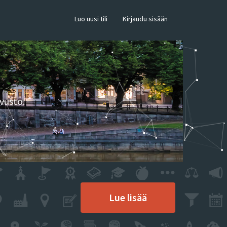
×
Luo uusi tili
Kirjaudu sisään
vusto.
Lue lisää