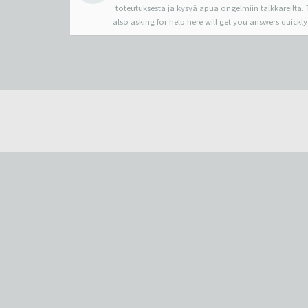
toteutuksesta ja kysyä apua ongelmiin talkkareilta. T
also asking for help here will get you answers quickly