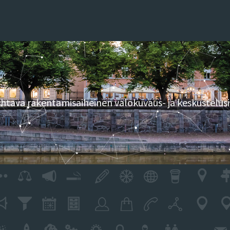
tava rakentamisaiheinen valokuvaus- ja keskustelusi