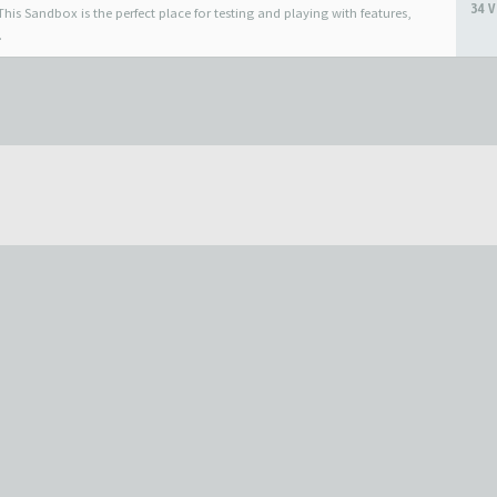
34 V
his Sandbox is the perfect place for testing and playing with features,
.