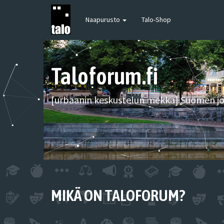
Naapurusto
Talo-Shop
Taloforum.fi
[urbaanin keskustelun mekka] Suomen joh
MIKÄ ON TALOFORUM?