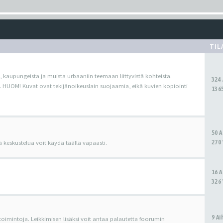
TIL
, kaupungeista ja muista urbaaniin teemaan liittyvistä kohteista.
324
. HUOM! Kuvat ovat tekijänoikeuslain suojaamia, eikä kuvien kopiointi
1365
50 
270 
ä keskustelua voit käydä täällä vapaasti.
16 
326 
9 A
 toimintoja. Leikkimisen lisäksi voit antaa palautetta foorumin