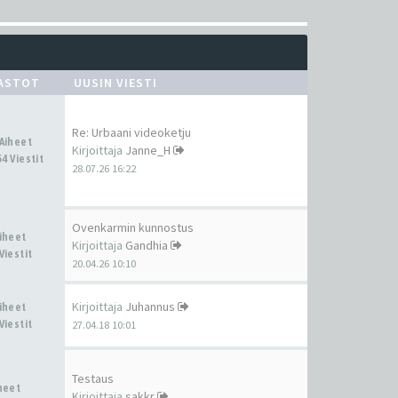
ASTOT
UUSIN VIESTI
Re: Urbaani videoketju
 Aiheet
Kirjoittaja
Janne_H
4 Viestit
28.07.26 16:22
Ovenkarmin kunnostus
Aiheet
Kirjoittaja
Gandhia
Viestit
20.04.26 10:10
Kirjoittaja
Juhannus
Aiheet
Viestit
27.04.18 10:01
Testaus
iheet
Kirjoittaja
sakkr