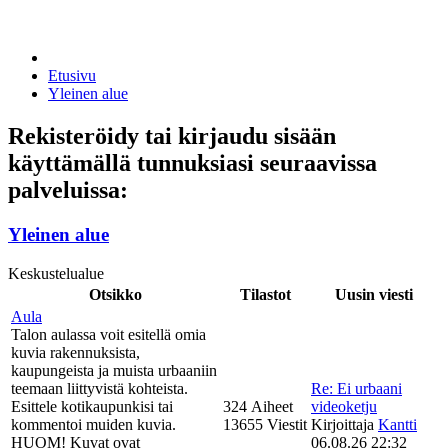
Etusivu
Yleinen alue
Rekisteröidy tai kirjaudu sisään
käyttämällä tunnuksiasi seuraavissa
palveluissa:
Yleinen alue
Keskustelualue
Otsikko
Tilastot
Uusin viesti
Aula
Talon aulassa voit esitellä omia
kuvia rakennuksista,
kaupungeista ja muista urbaaniin
teemaan liittyvistä kohteista.
Re: Ei urbaani
Esittele kotikaupunkisi tai
324 Aiheet
videoketju
kommentoi muiden kuvia.
13655 Viestit
Kirjoittaja
Kantti
HUOM! Kuvat ovat
06.08.26 22:32