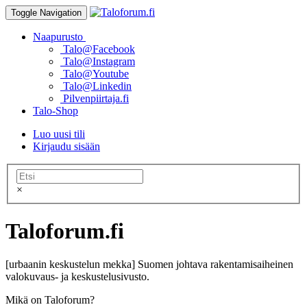
Toggle Navigation
Naapurusto
Talo@Facebook
Talo@Instagram
Talo@Youtube
Talo@Linkedin
Pilvenpiirtaja.fi
Talo-Shop
Luo uusi tili
Kirjaudu sisään
×
Taloforum.fi
[urbaanin keskustelun mekka] Suomen johtava rakentamisaiheinen
valokuvaus- ja keskustelusivusto.
Mikä on Taloforum?