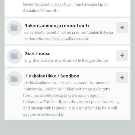
kuvien kopiointi ole sallittua ilman kuvaajan lupaa!
Sisäalue:
Ulkomailta
Rakentaminen ja remontointi
Kaikenlaista rakentamiseen ja remontointiin liittyvää
keskustelua voit käydä täällä vapaasti.
Guesthouse
English discussion is welcomed in this guesthouse.
Hiekkalaatikko / Sandbox
Hiekkalaatikossa voi testailla vapaasti foorumin eri
toimintoja. Leikkimisen lisäksi voit antaa palautetta
foorumin toteutuksesta ja kysyä apua ongelmiin
talkkareilta. This Sandbox is the perfect place for testing
and playing with features, also asking for help here will
get you answers quickly.