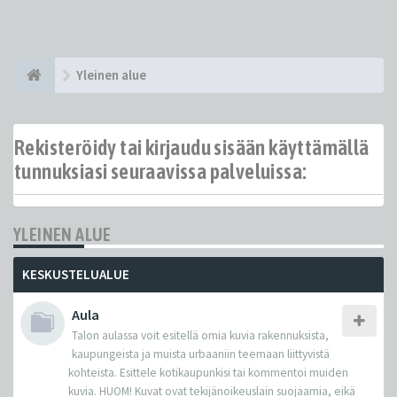
Yleinen alue
Rekisteröidy tai kirjaudu sisään käyttämällä
tunnuksiasi seuraavissa palveluissa:
YLEINEN ALUE
KESKUSTELUALUE
Aula
Talon aulassa voit esitellä omia kuvia rakennuksista,
kaupungeista ja muista urbaaniin teemaan liittyvistä
kohteista. Esittele kotikaupunkisi tai kommentoi muiden
kuvia. HUOM! Kuvat ovat tekijänoikeuslain suojaamia, eikä