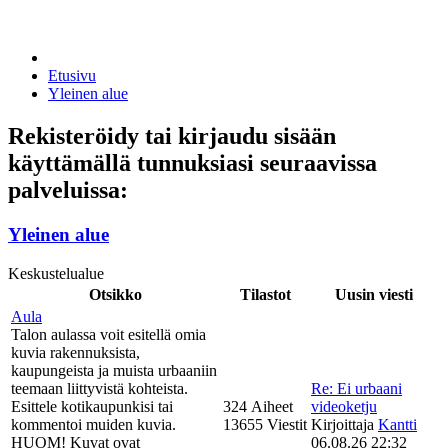
Etusivu
Yleinen alue
Rekisteröidy tai kirjaudu sisään
käyttämällä tunnuksiasi seuraavissa
palveluissa:
Yleinen alue
Keskustelualue
Otsikko
Tilastot
Uusin viesti
Aula
Talon aulassa voit esitellä omia
kuvia rakennuksista,
kaupungeista ja muista urbaaniin
teemaan liittyvistä kohteista.
Re: Ei urbaani
Esittele kotikaupunkisi tai
324 Aiheet
videoketju
kommentoi muiden kuvia.
13655 Viestit
Kirjoittaja
Kantti
HUOM! Kuvat ovat
06.08.26 22:32