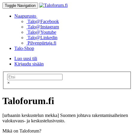
Toggle Navigation
Naapurusto
Talo@Facebook
Talo@Instagram
Talo@Youtube
Talo@Linkedin
Pilvenpiirtaja.fi
Talo-Shop
Luo uusi tili
Kirjaudu sisään
×
Taloforum.fi
[urbaanin keskustelun mekka] Suomen johtava rakentamisaiheinen
valokuvaus- ja keskustelusivusto.
Mikä on Taloforum?