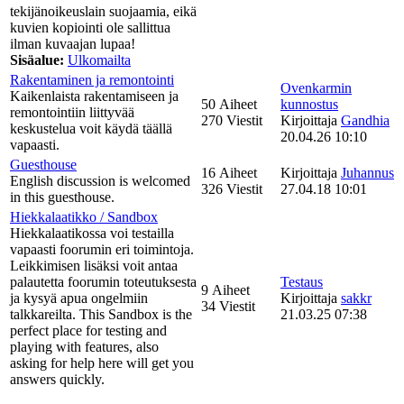
tekijänoikeuslain suojaamia, eikä
kuvien kopiointi ole sallittua
ilman kuvaajan lupaa!
Sisäalue:
Ulkomailta
Rakentaminen ja remontointi
Ovenkarmin
Kaikenlaista rakentamiseen ja
50 Aiheet
kunnostus
remontointiin liittyvää
270 Viestit
Kirjoittaja
Gandhia
keskustelua voit käydä täällä
20.04.26 10:10
vapaasti.
Guesthouse
16 Aiheet
Kirjoittaja
Juhannus
English discussion is welcomed
326 Viestit
27.04.18 10:01
in this guesthouse.
Hiekkalaatikko / Sandbox
Hiekkalaatikossa voi testailla
vapaasti foorumin eri toimintoja.
Leikkimisen lisäksi voit antaa
palautetta foorumin toteutuksesta
Testaus
9 Aiheet
ja kysyä apua ongelmiin
Kirjoittaja
sakkr
34 Viestit
talkkareilta. This Sandbox is the
21.03.25 07:38
perfect place for testing and
playing with features, also
asking for help here will get you
answers quickly.